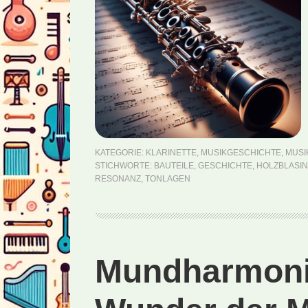
KATEGORIE:
KLARINETTE
,
MUSIKGESCHICHTE
,
MUSI
STICHWORTE:
BAUTEILE
,
GESCHICHTE
,
HOLZBLASI
RESONANZ
,
TONLAGEN
Mundharmonik