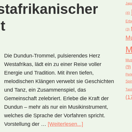
tafrikanischer
Japa
(4)
t
Erb
(3)
Mu
M
Die Dundun-Trommel, pulsierendes Herz
Mus
Westafrikas, lädt ein zu einer Reise voller
(9)
Energie und Tradition. Mit ihren tiefen,
Perk
melodischen Klängen verwebt sie Geschichten
Spir
und Tanz, ein Zusammenspiel, das
Tast
(1
Gemeinschaft zelebriert. Erlebe die Kraft der
Dundun – mehr als nur ein Musikinstrument,
welches die Sprache der Vorfahren spricht.
Vorstellung der …
[Weiterlesen...]
ÜberDundun