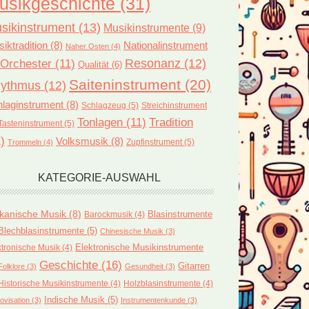
usikgeschichte
(31)
sikinstrument
(13)
Musikinstrumente
(9)
iktradition
(8)
Nationalinstrument
Naher Osten
(4)
Orchester
(11)
Resonanz
(12)
Qualität
(6)
Saiteninstrument
(20)
ythmus
(12)
laginstrument
(8)
Schlagzeug
(5)
Streichinstrument
Tonlagen
(11)
Tradition
Tasteninstrument
(5)
steel-
)
Volksmusik
(8)
Zupfinstrument
(5)
Trommeln
(4)
KATEGORIE-AUSWAHL
enswertes
ikanische Musik
(8)
Blasinstrumente
Barockmusik
(4)
strument
Blechblasinstrumente
(5)
Chinesische Musik
(3)
ktronische Musik
(4)
Elektronische Musikinstrumente
Geschichte
(16)
Gitarren
Folklore
(3)
Gesundheit
(3)
cher
Historische Musikinstrumente
(4)
Holzblasinstrumente
(4)
Indische Musik
(5)
ovisation
(3)
Instrumentenkunde
(3)