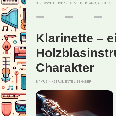
STICHWORTE:
INDISCHE MUSIK
,
KLANG
,
KULTUR
,
RE
Klarinette – 
Holzblasinst
Charakter
BY
MUSIKINSTRUMENTE LIEBHABER