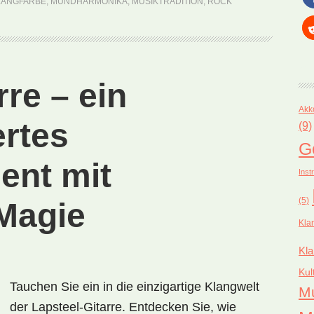
LANGFARBE
,
MUNDHARMONIKA
,
MUSIKTRADITION
,
Wunder
ROCK
der
Musikwelt
rre – ein
Akk
rtes
(9)
G
ent mit
Inst
(5)
Magie
Kla
Kla
Kul
Tauchen Sie ein in die einzigartige Klangwelt
M
der Lapsteel-Gitarre. Entdecken Sie, wie