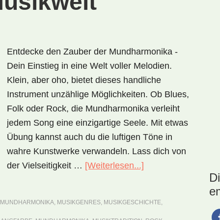
usikwelt
Entdecke den Zauber der Mundharmonika -
Dein Einstieg in eine Welt voller Melodien.
Klein, aber oho, bietet dieses handliche
Instrument unzählige Möglichkeiten. Ob Blues,
Folk oder Rock, die Mundharmonika verleiht
jedem Song eine einzigartige Seele. Mit etwas
Übung kannst auch du die luftigen Töne in
wahre Kunstwerke verwandeln. Lass dich von
der Vielseitigkeit …
[Weiterlesen...]
ÜberMundharmoni
D
–
e
ein
MUNDHARMONIKA
,
MUSIKGENRES
,
MUSIKGESCHICHTE
,
kleines