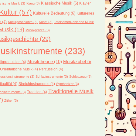
Klassische Musik
(6)
Klavier
nische Musik
(3)
Klang
(3)
Kultur
(57)
Kulturelle Bedeutung
(6)
Kulturelles
e
(4)
Kulturgeschichte
(3)
Kunst
(3)
Lateinamerikanische Musik
Musik
(19)
Musikgenres
(3)
sikgeschichte
(29)
usikinstrumente
(233)
Musiktheorie
(10)
Musikzubehör
ikproduktion
(4)
Orientalische Musik
(4)
Percussion
(4)
ussionsinstrumente
(3)
Schlaginstrumente
(3)
Schlagzeug
(3)
itualität
(4)
Streichinstrumente
(4)
Synthesizer
(3)
Traditionelle Musik
Tradition
(4)
eninstrumente
(3)
7)
Zither
(3)