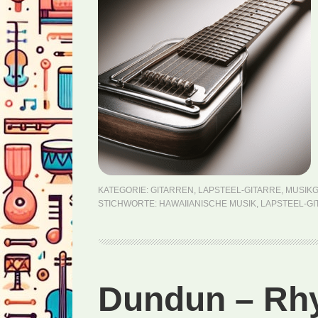
KATEGORIE:
GITARREN
,
LAPSTEEL-GITARRE
,
MUSIK
STICHWORTE:
HAWAIIANISCHE MUSIK
,
LAPSTEEL-GI
Dundun – Rh