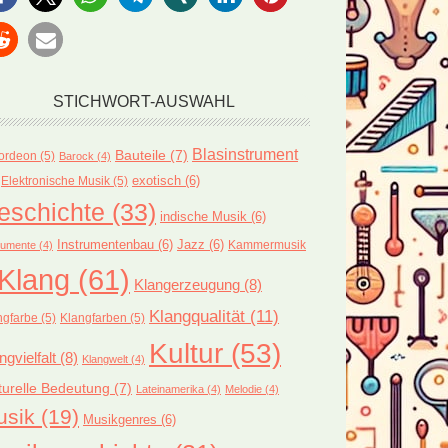
STICHWORT-AUSWAHL
Blasinstrument
Bauteile
(7)
ordeon
(5)
Barock
(4)
exotisch
(6)
Elektronische Musik
(5)
eschichte
(33)
indische Musik
(6)
Instrumentenbau
(6)
Jazz
(6)
Kammermusik
rumente
(4)
Klang
(61)
Klangerzeugung
(8)
Klangqualität
(11)
ngfarbe
(5)
Klangfarben
(5)
Kultur
(53)
ngvielfalt
(8)
Klangwelt
(4)
turelle Bedeutung
(7)
Lateinamerika
(4)
Melodie
(4)
usik
(19)
Musikgenres
(6)