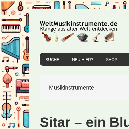
Zur
Zum
Zur
Hauptnavigation
Inhalt
Seitenspalte
springen
springen
springen
SUCHE
NEU HIER?
SHOP
Musikinstrumente
Sitar – ein B