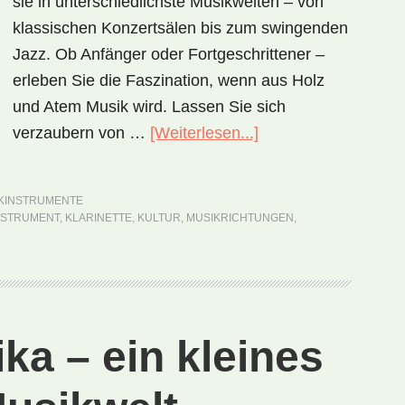
sie in unterschiedlichste Musikwelten – von
klassischen Konzertsälen bis zum swingenden
Jazz. Ob Anfänger oder Fortgeschrittener –
erleben Sie die Faszination, wenn aus Holz
und Atem Musik wird. Lassen Sie sich
verzaubern von …
[Weiterlesen...]
ÜberKlarinette
–
ein
KINSTRUMENTE
faszinierendes
NSTRUMENT
,
KLARINETTE
,
KULTUR
,
MUSIKRICHTUNGEN
,
Holzblasinstrument
mit
Charakter
a – ein kleines