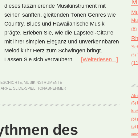
M
dieses faszinierende Musikinstrument mit
Mu
seinen sanften, gleitenden Tönen Genres wie
Mus
Country, Blues und Hawaiianische Musik
(8)
prägte. Erleben Sie, wie die Lapsteel-Gitarre
Rh
mit ihrer simplen Eleganz und unverkennbaren
Sch
Melodik Ihr Herz zum Schwingen bringt.
(5)
Lassen Sie sich verzaubern …
[Weiterlesen...]
ÜberLap
(11
Gitarre
–
GESCHICHTE
,
MUSIKINSTRUMENTE
ein
TARRE
,
SLIDE-SPIEL
,
TONABNEHMER
bemerk
Afr
(6)
Musikin
Ele
mit
(5)
melodis
ythmen des
(5)
Magie
Impr