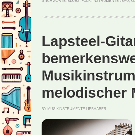
STICHWORTE:
BLUES
,
FOLK
,
INSTRUMENTENBAU
,
K
Lapsteel-Gita
bemerkenswe
Musikinstrum
melodischer 
BY
MUSIKINSTRUMENTE LIEBHABER