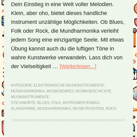
Dein Einstieg in eine Welt voller Melodien.
Klein, aber oho, bietet dieses handliche
Instrument unzählige Möglichkeiten. Ob Blues,
Folk oder Rock, die Mundharmonika verleiht
jedem Song eine einzigartige Seele. Mit etwas
Übung kannst auch du die luftigen Töne in
wahre Kunstwerke verwandeln. Lass dich von
der Vielseitigkeit …
[Weiterlesen...]
ÜberMundharmo
–
ein
KATEGORIE:
ELEKTRONISCHE MUSIKINSTRUMENTE
,
MUNDHARMONIKA
,
MUSIKGENRES
,
MUSIKGESCHICHTE
,
kleines
MUSIKINSTRUMENTE
Wunder
STICHWORTE:
BLUES
,
FOLK
,
INSTRUMENTENBAU
,
KLANGFARBE
,
MUNDHARMONIKA
,
MUSIKTRADITION
,
ROCK
der
Musikwelt