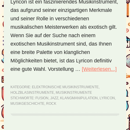
Lyricon ist ein faszinierendes Musikinstrument,
das aufgrund seiner einzigartigen Merkmale
und seiner Rolle in verschiedenen
musikalischen Meisterwerken als exotisch gilt.
Wenn Sie auf der Suche nach einem
exotischen Musikinstrument sind, das Ihnen
eine breite Palette von klanglichen
Möglichkeiten bietet, ist das Lyricon definitiv
eine gute Wahl. Vorstellung …
[Weiterlesen...]
ÜberL
–
ein
KATEGORIE:
ELEKTRONISCHE MUSIKINSTRUMENTE
,
HOLZBLASINSTRUMENTE
,
MUSIKINSTRUMENTE
Symb
STICHWORTE:
FUSION
,
JAZZ
,
KLANGMANIPULATION
,
LYRICON
,
für
MUSIKGESCHICHTE
,
ROCK
Innov
und
Kreati