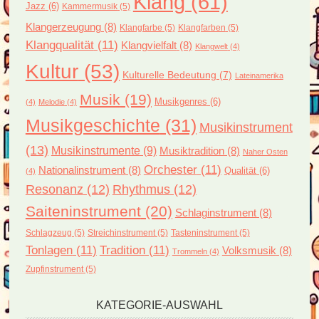
Klang
(61)
Jazz
(6)
Kammermusik
(5)
Klangerzeugung
(8)
Klangfarbe
(5)
Klangfarben
(5)
Klangqualität
(11)
Klangvielfalt
(8)
Klangwelt
(4)
Kultur
(53)
Kulturelle Bedeutung
(7)
Lateinamerika
Musik
(19)
Musikgenres
(6)
(4)
Melodie
(4)
Musikgeschichte
(31)
Musikinstrument
(13)
Musikinstrumente
(9)
Musiktradition
(8)
Naher Osten
Orchester
(11)
Nationalinstrument
(8)
Qualität
(6)
(4)
Resonanz
(12)
Rhythmus
(12)
Saiteninstrument
(20)
Schlaginstrument
(8)
Schlagzeug
(5)
Streichinstrument
(5)
Tasteninstrument
(5)
Tonlagen
(11)
Tradition
(11)
Volksmusik
(8)
Trommeln
(4)
Zupfinstrument
(5)
KATEGORIE-AUSWAHL