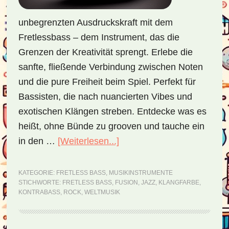
unbegrenzten Ausdruckskraft mit dem
Fretlessbass – dem Instrument, das die
Grenzen der Kreativität sprengt. Erlebe die
sanfte, fließende Verbindung zwischen Noten
und die pure Freiheit beim Spiel. Perfekt für
Bassisten, die nach nuancierten Vibes und
exotischen Klängen streben. Entdecke was es
heißt, ohne Bünde zu grooven und tauche ein
in den …
[Weiterlesen...]
ÜberFretless
Bass
–
KATEGORIE:
FRETLESS BASS
,
MUSIKINSTRUMENTE
STICHWORTE:
FRETLESS BASS
,
FUSION
,
JAZZ
,
KLANGFARBE
,
die
KONTRABASS
,
ROCK
,
WELTMUSIK
elektrische
Variante