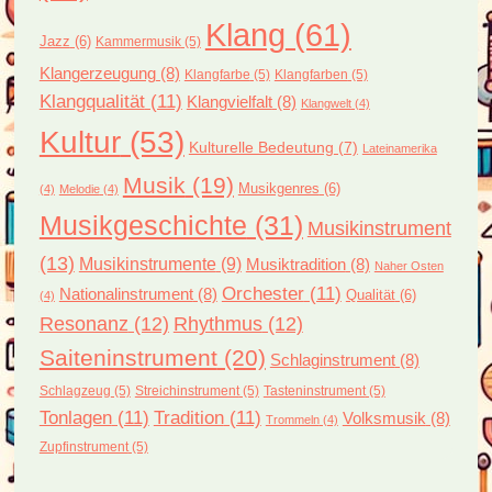
Klang
(61)
Jazz
(6)
Kammermusik
(5)
Klangerzeugung
(8)
Klangfarbe
(5)
Klangfarben
(5)
Klangqualität
(11)
Klangvielfalt
(8)
Klangwelt
(4)
Kultur
(53)
Kulturelle Bedeutung
(7)
Lateinamerika
Musik
(19)
Musikgenres
(6)
(4)
Melodie
(4)
Musikgeschichte
(31)
Musikinstrument
(13)
Musikinstrumente
(9)
Musiktradition
(8)
Naher Osten
Orchester
(11)
Nationalinstrument
(8)
Qualität
(6)
(4)
Resonanz
(12)
Rhythmus
(12)
Saiteninstrument
(20)
Schlaginstrument
(8)
Schlagzeug
(5)
Streichinstrument
(5)
Tasteninstrument
(5)
Tonlagen
(11)
Tradition
(11)
Volksmusik
(8)
Trommeln
(4)
Zupfinstrument
(5)