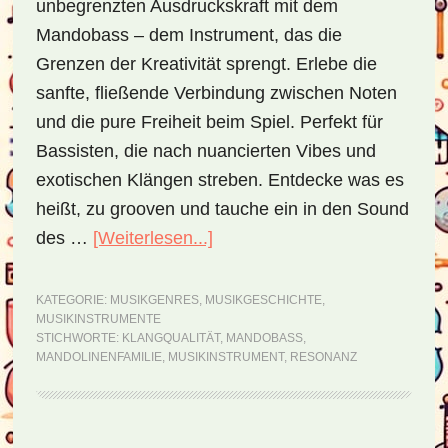
unbegrenzten Ausdruckskraft mit dem
Mandobass – dem Instrument, das die
Grenzen der Kreativität sprengt. Erlebe die
sanfte, fließende Verbindung zwischen Noten
und die pure Freiheit beim Spiel. Perfekt für
Bassisten, die nach nuancierten Vibes und
exotischen Klängen streben. Entdecke was es
heißt, zu grooven und tauche ein in den Sound
des …
[Weiterlesen...]
ÜberMandobass
–
die
KATEGORIE:
MUSIKGENRES
,
MUSIKGESCHICHTE
,
MUSIKINSTRUMENTE
Mandoline
STICHWORTE:
KLANGQUALITÄT
,
MANDOBASS
,
in
MANDOLINENFAMILIE
,
MUSIKINSTRUMENT
,
RESONANZ
der
Tiefe