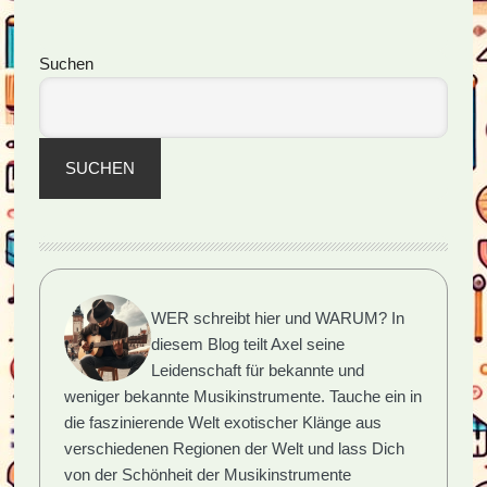
ein
Blick
Seitenspalte
Suchen
in
die
Vielfalt
der
SUCHEN
Töne
WER schreibt hier und WARUM?
In
diesem Blog teilt Axel seine
Leidenschaft für bekannte und
weniger bekannte Musikinstrumente. Tauche ein in
die faszinierende Welt exotischer Klänge aus
verschiedenen Regionen der Welt und lass Dich
von der Schönheit der Musikinstrumente