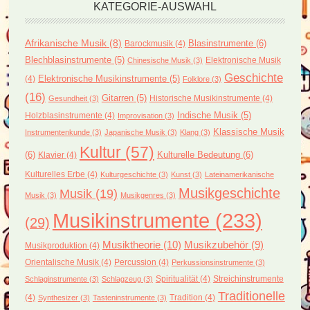
KATEGORIE-AUSWAHL
Afrikanische Musik
(8)
Blasinstrumente
(6)
Barockmusik
(4)
Blechblasinstrumente
(5)
Elektronische Musik
Chinesische Musik
(3)
Geschichte
(4)
Elektronische Musikinstrumente
(5)
Folklore
(3)
(16)
Gitarren
(5)
Historische Musikinstrumente
(4)
Gesundheit
(3)
Holzblasinstrumente
(4)
Indische Musik
(5)
Improvisation
(3)
Klassische Musik
Instrumentenkunde
(3)
Japanische Musik
(3)
Klang
(3)
Kultur
(57)
(6)
Kulturelle Bedeutung
(6)
Klavier
(4)
Kulturelles Erbe
(4)
Kulturgeschichte
(3)
Kunst
(3)
Lateinamerikanische
Musikgeschichte
Musik
(19)
Musik
(3)
Musikgenres
(3)
Musikinstrumente
(233)
(29)
Musiktheorie
(10)
Musikzubehör
(9)
Musikproduktion
(4)
Orientalische Musik
(4)
Percussion
(4)
Perkussionsinstrumente
(3)
Spiritualität
(4)
Streichinstrumente
Schlaginstrumente
(3)
Schlagzeug
(3)
Traditionelle
(4)
Tradition
(4)
Synthesizer
(3)
Tasteninstrumente
(3)