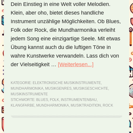
Dein Einstieg in eine Welt voller Melodien.
Klein, aber oho, bietet dieses handliche
Instrument unzählige Möglichkeiten. Ob Blues,
Folk oder Rock, die Mundharmonika verleiht
jedem Song eine einzigartige Seele. Mit etwas
Übung kannst auch du die luftigen Töne in
wahre Kunstwerke verwandeln. Lass dich von
der Vielseitigkeit …
[Weiterlesen...]
ÜberMundharmo
–
ein
KATEGORIE:
ELEKTRONISCHE MUSIKINSTRUMENTE
,
MUNDHARMONIKA
,
MUSIKGENRES
,
MUSIKGESCHICHTE
,
kleines
MUSIKINSTRUMENTE
Wunder
STICHWORTE:
BLUES
,
FOLK
,
INSTRUMENTENBAU
,
KLANGFARBE
,
MUNDHARMONIKA
,
MUSIKTRADITION
,
ROCK
der
Musikwelt