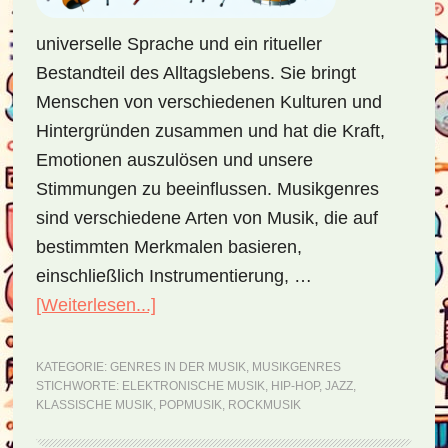
universelle Sprache und ein ritueller
Bestandteil des Alltagslebens. Sie bringt
Menschen von verschiedenen Kulturen und
Hintergründen zusammen und hat die Kraft,
Emotionen auszulösen und unsere
Stimmungen zu beeinflussen. Musikgenres
sind verschiedene Arten von Musik, die auf
bestimmten Merkmalen basieren,
einschließlich Instrumentierung, …
[Weiterlesen...]
ÜberGenres
in
der
KATEGORIE:
GENRES IN DER MUSIK
,
MUSIKGENRES
STICHWORTE:
ELEKTRONISCHE MUSIK
,
HIP-HOP
,
JAZZ
,
Musik
KLASSISCHE MUSIK
,
POPMUSIK
,
ROCKMUSIK
–