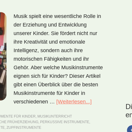
Musik spielt eine wesentliche Rolle in
der Erziehung und Entwicklung
unserer Kinder. Sie fördert nicht nur
ihre Kreativität und emotionale
Intelligenz, sondern auch ihre
motorischen Fähigkeiten und ihr
Gehör. Aber welche Musikinstrumente
eignen sich für Kinder? Dieser Artikel
gibt einen Überblick über die besten
Musikinstrumente für Kinder in
verschiedenen …
[Weiterlesen...]
ÜberMusikinstru
D
für
e
UMENTE FÜR KINDER
,
MUSIKUNTERRICHT
Kinder
SCHE FRÜHERZIEHUNG
,
PERKUSSIVE INSTRUMENTE
,
NTE
,
ZUPFINSTRUMENTE