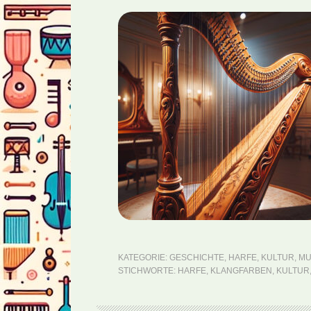
KATEGORIE:
GESCHICHTE
,
HARFE
,
KULTUR
,
MU
STICHWORTE:
HARFE
,
KLANGFARBEN
,
KULTUR