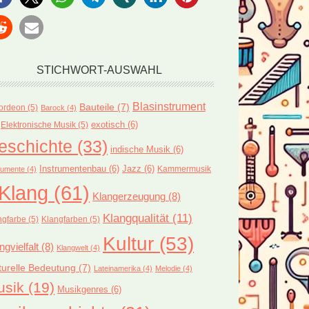
STICHWORT-AUSWAHL
Blasinstrument
Bauteile
(7)
ordeon
(5)
Barock
(4)
exotisch
(6)
Elektronische Musik
(5)
eschichte
(33)
indische Musik
(6)
Instrumentenbau
(6)
Jazz
(6)
Kammermusik
rumente
(4)
Klang
(61)
Klangerzeugung
(8)
Klangqualität
(11)
ngfarbe
(5)
Klangfarben
(5)
Kultur
(53)
ngvielfalt
(8)
Klangwelt
(4)
turelle Bedeutung
(7)
Lateinamerika
(4)
Melodie
(4)
usik
(19)
Musikgenres
(6)