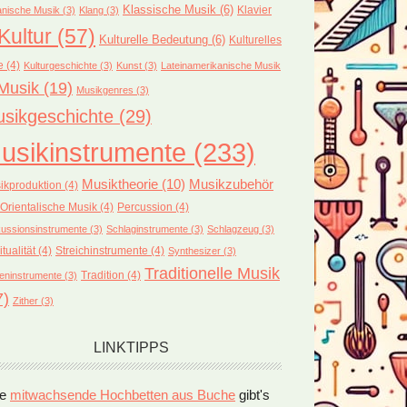
Klassische Musik
(6)
Klavier
nische Musik
(3)
Klang
(3)
Kultur
(57)
Kulturelle Bedeutung
(6)
Kulturelles
e
(4)
Kulturgeschichte
(3)
Kunst
(3)
Lateinamerikanische Musik
Musik
(19)
Musikgenres
(3)
sikgeschichte
(29)
usikinstrumente
(233)
Musiktheorie
(10)
Musikzubehör
ikproduktion
(4)
Orientalische Musik
(4)
Percussion
(4)
ussionsinstrumente
(3)
Schlaginstrumente
(3)
Schlagzeug
(3)
itualität
(4)
Streichinstrumente
(4)
Synthesizer
(3)
Traditionelle Musik
Tradition
(4)
eninstrumente
(3)
7)
Zither
(3)
LINKTIPPS
le
mitwachsende Hochbetten aus Buche
gibt's