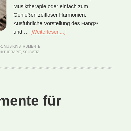
Musiktherapie oder einfach zum
Genießen zeitloser Harmonien.
Ausführliche Vorstellung des Hang®
und …
[Weiterlesen...]
ÜberHang®
–
R
,
MUSIKINSTRUMENTE
magische
IKTHERAPIE
,
SCHWEIZ
Klänge
des
Perkussionswunders
mente für