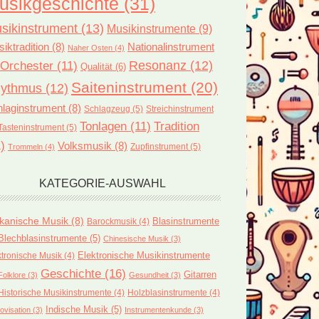
usikgeschichte
(31)
sikinstrument
(13)
Musikinstrumente
(9)
iktradition
(8)
Nationalinstrument
Naher Osten
(4)
Orchester
(11)
Resonanz
(12)
Qualität
(6)
Saiteninstrument
(20)
ythmus
(12)
ideen
laginstrument
(8)
Schlagzeug
(5)
Streichinstrument
Tonlagen
(11)
Tradition
Tasteninstrument
(5)
)
Volksmusik
(8)
Zupfinstrument
(5)
Trommeln
(4)
KATEGORIE-AUSWAHL
ikanische Musik
(8)
Blasinstrumente
Barockmusik
(4)
Blechblasinstrumente
(5)
Chinesische Musik
(3)
ktronische Musik
(4)
Elektronische Musikinstrumente
Geschichte
(16)
Gitarren
Folklore
(3)
Gesundheit
(3)
Historische Musikinstrumente
(4)
Holzblasinstrumente
(4)
Indische Musik
(5)
ovisation
(3)
Instrumentenkunde
(3)