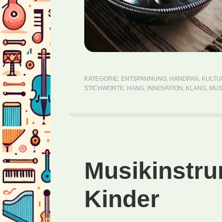
KATEGORIE:
ENTSPANNUNG
,
HANDPAN
,
KULTU
STICHWORTE:
HANG
,
INNOVATION
,
KLANG
,
MUS
Musikinstru
Kinder