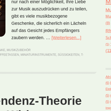
M
nur nach einer Möglichkeit, Ihre Liebe
zur Musik auszudrücken und zu teilen,
Mu
gibt es viele musikbezogene
Mus
Geschenke, die sicherlich ein Lächeln
(8)
auf das Gesicht jedes Empfängers
Rh
zaubern werden. …
[Weiterlesen...]
ÜberGeschenk
Sch
–
(5)
(11
NKE
,
MUSIKZUBEHÖR
anderen
FFEETASSEN
,
MINIATURINSTRUMENTE
,
SÜSSIGKEITEN
,
T-
eine
Freude
bereiten
Afr
(6)
Ele
(5)
endenz-Theorie
(5)
Impr