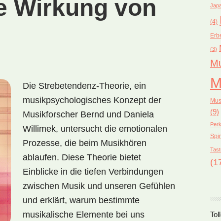
e Wirkung von
Japa
(4)
Erb
(3)
Mu
M
Die Strebetendenz-Theorie, ein
musikpsychologisches Konzept der
Mus
(9)
Musikforscher Bernd und Daniela
Perk
Willimek, untersucht die emotionalen
Spir
Prozesse, die beim Musikhören
Tast
ablaufen. Diese Theorie bietet
(1
Einblicke in die tiefen Verbindungen
zwischen Musik und unseren Gefühlen
und erklärt, warum bestimmte
musikalische Elemente bei uns
Tol