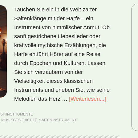
Tauchen Sie ein in die Welt zarter
Saitenklänge mit der Harfe – ein
Instrument von himmlischer Anmut. Ob
sanft gestrichene Liebeslieder oder
kraftvolle mythische Erzählungen, die
Harfe entführt Hörer auf eine Reise
durch Epochen und Kulturen. Lassen
Sie sich verzaubern von der
Vielseitigkeit dieses klassischen
Instruments und erleben Sie, wie seine
Melodien das Herz …
[Weiterlesen...]
ÜberHarfe
–
SIKINSTRUMENTE
ein
,
MUSIKGESCHICHTE
,
SAITENINSTRUMENT
Saitenspiel
der