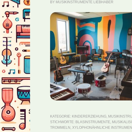
BY
MUSIKINSTRUMENTE LIEBHABER
KATEGORIE:
KINDERERZIEHUNG
,
MUSIKINSTR
STICHWORTE:
BLASINSTRUMENTE
,
MUSIKALI
TROMMELN
,
XYLOPHONÄHNLICHE INSTRUME