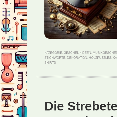
KATEGORIE:
GESCHENKIDEEN
,
MUSIKGESCHE
STICHWORTE:
DEKORATION
,
HOLZPUZZLES
,
KA
SHIRTS
Die Strebet