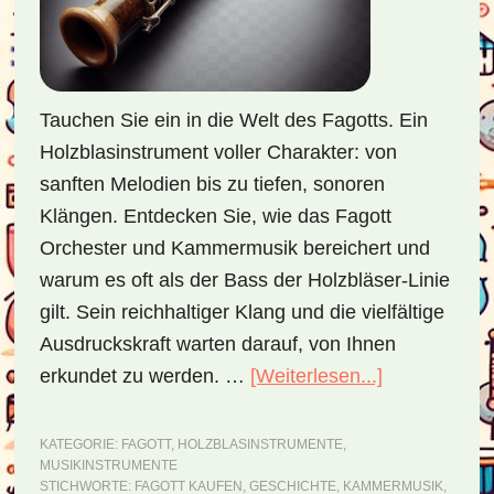
Tauchen Sie ein in die Welt des Fagotts. Ein
Holzblasinstrument voller Charakter: von
sanften Melodien bis zu tiefen, sonoren
Klängen. Entdecken Sie, wie das Fagott
Orchester und Kammermusik bereichert und
warum es oft als der Bass der Holzbläser-Linie
gilt. Sein reichhaltiger Klang und die vielfältige
Ausdruckskraft warten darauf, von Ihnen
erkundet zu werden. …
[Weiterlesen...]
ÜberFagott
–
ein
KATEGORIE:
FAGOTT
,
HOLZBLASINSTRUMENTE
,
MUSIKINSTRUMENTE
vielseitiges
STICHWORTE:
FAGOTT KAUFEN
,
GESCHICHTE
,
KAMMERMUSIK
,