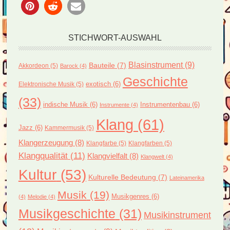
STICHWORT-AUSWAHL
Blasinstrument
(9)
Bauteile
(7)
Akkordeon
(5)
Barock
(4)
Geschichte
exotisch
(6)
Elektronische Musik
(5)
(33)
indische Musik
(6)
Instrumentenbau
(6)
Instrumente
(4)
Klang
(61)
Jazz
(6)
Kammermusik
(5)
Klangerzeugung
(8)
Klangfarbe
(5)
Klangfarben
(5)
Klangqualität
(11)
Klangvielfalt
(8)
Klangwelt
(4)
Kultur
(53)
Kulturelle Bedeutung
(7)
Lateinamerika
Musik
(19)
Musikgenres
(6)
(4)
Melodie
(4)
Musikgeschichte
(31)
Musikinstrument