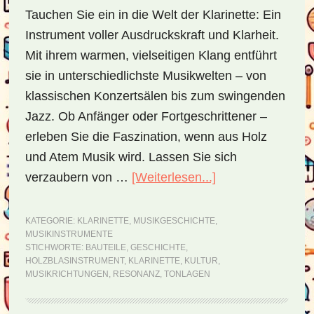
Tauchen Sie ein in die Welt der Klarinette: Ein
Instrument voller Ausdruckskraft und Klarheit.
Mit ihrem warmen, vielseitigen Klang entführt
sie in unterschiedlichste Musikwelten – von
klassischen Konzertsälen bis zum swingenden
Jazz. Ob Anfänger oder Fortgeschrittener –
erleben Sie die Faszination, wenn aus Holz
und Atem Musik wird. Lassen Sie sich
verzaubern von …
[Weiterlesen...]
ÜberKlarinette
–
ein
KATEGORIE:
KLARINETTE
,
MUSIKGESCHICHTE
,
MUSIKINSTRUMENTE
faszinierendes
STICHWORTE:
BAUTEILE
,
GESCHICHTE
,
Holzblasinstrume
HOLZBLASINSTRUMENT
,
KLARINETTE
,
KULTUR
,
MUSIKRICHTUNGEN
,
RESONANZ
,
TONLAGEN
mit
Charakter