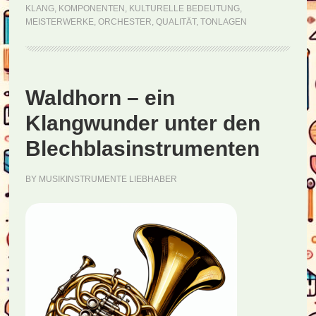
Holzblasins
KLANG
,
KOMPONENTEN
,
KULTURELLE BEDEUTUNG
,
MEISTERWERKE
,
ORCHESTER
,
QUALITÄT
,
TONLAGEN
mit
Charakter
Waldhorn – ein
Klangwunder unter den
Blechblasinstrumenten
BY
MUSIKINSTRUMENTE LIEBHABER