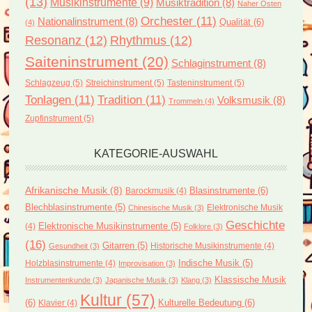
(13)
Musikinstrumente
(9)
Musiktradition
(8)
Naher Osten
Orchester
(11)
Nationalinstrument
(8)
Qualität
(6)
(4)
Resonanz
(12)
Rhythmus
(12)
Saiteninstrument
(20)
Schlaginstrument
(8)
Schlagzeug
(5)
Streichinstrument
(5)
Tasteninstrument
(5)
Tonlagen
(11)
Tradition
(11)
Volksmusik
(8)
Trommeln
(4)
Zupfinstrument
(5)
KATEGORIE-AUSWAHL
Afrikanische Musik
(8)
Blasinstrumente
(6)
Barockmusik
(4)
Blechblasinstrumente
(5)
Elektronische Musik
Chinesische Musik
(3)
Geschichte
(4)
Elektronische Musikinstrumente
(5)
Folklore
(3)
(16)
Gitarren
(5)
Historische Musikinstrumente
(4)
Gesundheit
(3)
Holzblasinstrumente
(4)
Indische Musik
(5)
Improvisation
(3)
Klassische Musik
Instrumentenkunde
(3)
Japanische Musik
(3)
Klang
(3)
Kultur
(57)
(6)
Kulturelle Bedeutung
(6)
Klavier
(4)