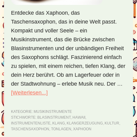
Entdecke das Xaphoon, das
Taschensaxophon, das in deine Welt passt.
Kompakt und voller Seele – ein
Musikinstrument, das die Brücke zwischen
Blasinstrumenten und der unbändigen Freiheit
des Saxophons schlägt. Faszinierend einfach
zu spielen, mit einem reichen, tiefen Klang, der
dein Herz berührt. Ob am Lagerfeuer oder in
der Stadtwohnung – erlebe Musik neu. Der …
[Weiterlesen...]
ÜberXaphoon
–
entdecke
KATEGORIE:
MUSIKINSTRUMENTE
STICHWORTE:
BLASINSTRUMENT
,
HAWAII
,
das
INSTRUMENTENLISTE
,
KLANG
,
KLANGERZEUGUNG
,
KULTUR
,
Taschensaxophon
TASCHENSAXOPHON
,
TONLAGEN
,
XAPHOON