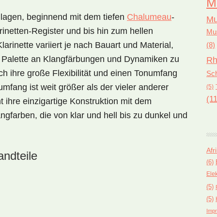
M
onlagen, beginnend mit dem tiefen
Chalumeau
-
Mu
rinetten-Register und bis hin zum hellen
Mus
larinette variiert je nach Bauart und Material,
(8)
ite Palette an Klangfärbungen und Dynamiken zu
Rh
rch ihre große Flexibilität und einen Tonumfang
Sch
mfang ist weit größer als der vieler anderer
(5)
(11
 ihre einzigartige Konstruktion mit dem
ngfarben, die von klar und hell bis zu dunkel und
Afr
andteile
(6)
Ele
(5)
(5)
Impr