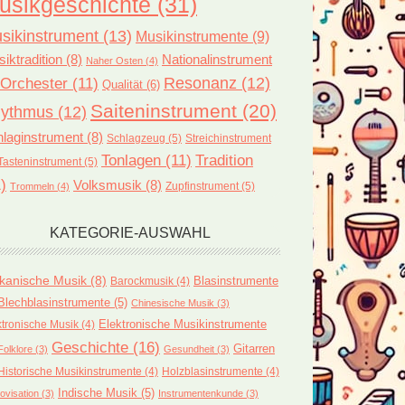
usikgeschichte
(31)
sikinstrument
(13)
Musikinstrumente
(9)
iktradition
(8)
Nationalinstrument
Naher Osten
(4)
Orchester
(11)
Resonanz
(12)
Qualität
(6)
Saiteninstrument
(20)
ythmus
(12)
laginstrument
(8)
Schlagzeug
(5)
Streichinstrument
Tonlagen
(11)
Tradition
Tasteninstrument
(5)
)
Volksmusik
(8)
Zupfinstrument
(5)
Trommeln
(4)
KATEGORIE-AUSWAHL
ikanische Musik
(8)
Blasinstrumente
Barockmusik
(4)
Blechblasinstrumente
(5)
Chinesische Musik
(3)
ktronische Musik
(4)
Elektronische Musikinstrumente
Geschichte
(16)
Gitarren
Folklore
(3)
Gesundheit
(3)
Historische Musikinstrumente
(4)
Holzblasinstrumente
(4)
Indische Musik
(5)
ovisation
(3)
Instrumentenkunde
(3)