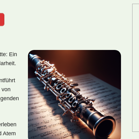
tte: Ein
arheit.
tführt
– von
ingenden
erleben
nd Atem