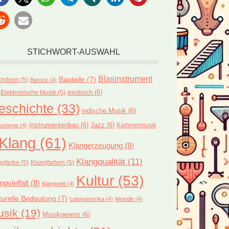
STICHWORT-AUSWAHL
Blasinstrument
Bauteile
(7)
ordeon
(5)
Barock
(4)
exotisch
(6)
Elektronische Musik
(5)
eschichte
(33)
indische Musik
(6)
Instrumentenbau
(6)
Jazz
(6)
Kammermusik
rumente
(4)
Klang
(61)
Klangerzeugung
(8)
Klangqualität
(11)
ngfarbe
(5)
Klangfarben
(5)
Kultur
(53)
ngvielfalt
(8)
Klangwelt
(4)
turelle Bedeutung
(7)
Lateinamerika
(4)
Melodie
(4)
usik
(19)
Musikgenres
(6)