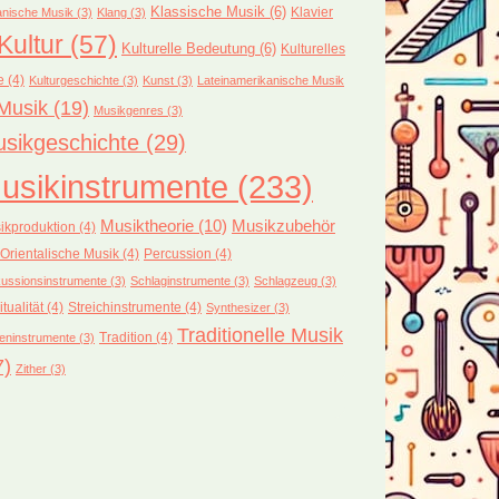
Klassische Musik
(6)
Klavier
nische Musik
(3)
Klang
(3)
Kultur
(57)
Kulturelle Bedeutung
(6)
Kulturelles
e
(4)
Kulturgeschichte
(3)
Kunst
(3)
Lateinamerikanische Musik
Musik
(19)
Musikgenres
(3)
sikgeschichte
(29)
usikinstrumente
(233)
Musiktheorie
(10)
Musikzubehör
ikproduktion
(4)
Orientalische Musik
(4)
Percussion
(4)
ussionsinstrumente
(3)
Schlaginstrumente
(3)
Schlagzeug
(3)
itualität
(4)
Streichinstrumente
(4)
Synthesizer
(3)
Traditionelle Musik
Tradition
(4)
eninstrumente
(3)
7)
Zither
(3)