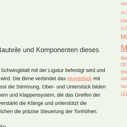
Japa
(4)
Erb
(3)
Mu
M
Bauteile und Komponenten dieses
Mus
(9)
 Schwingblatt mit der Ligatur befestigt wird und
Perk
wird. Die Birne verbindet das
Mundstück
mit
Spir
usst die Stimmung. Ober- und Unterstück bilden
Tast
(1
hern und Klappensystem, die das Greifen der
rstärkt die Klänge und unterstützt die
lichen die präzise Steuerung der Tonhöhen.
te