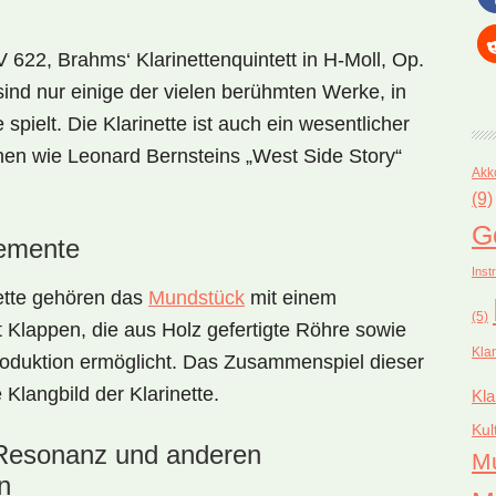
V 622, Brahms‘ Klarinettenquintett in H-Moll, Op.
nd nur einige der vielen berühmten Werke, in
 spielt. Die Klarinette ist auch ein wesentlicher
nen wie Leonard Bernsteins „West Side Story“
Akk
(9)
G
lemente
Inst
ette gehören das
Mundstück
mit einem
(5)
t Klappen, die aus Holz gefertigte Röhre sowie
Kla
roduktion ermöglicht. Das Zusammenspiel dieser
Klangbild der Klarinette.
Kla
Kul
 Resonanz und anderen
M
n