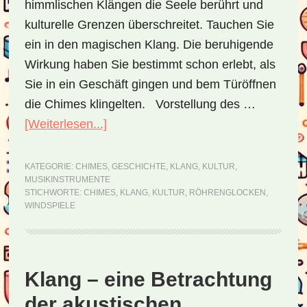
himmlischen Klängen die Seele berührt und
kulturelle Grenzen überschreitet. Tauchen Sie
ein in den magischen Klang. Die beruhigende
Wirkung haben Sie bestimmt schon erlebt, als
Sie in ein Geschäft gingen und bem Türöffnen
die Chimes klingelten. Vorstellung des …
[Weiterlesen...]
ÜberChimes
–
ein
KATEGORIE:
CHIMES
,
GESCHICHTE
,
KLANG
,
KULTUR
,
MUSIKINSTRUMENTE
Fenster
STICHWORTE:
CHIMES
,
KLANG
,
KULTUR
,
RÖHRENGLOCKEN
,
in
WINDSPIELE
die
Welt
der
Klang – eine Betrachtung
Klänge
der akustischen