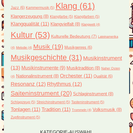
Klang
(61)
Jazz
(6)
Kammermusik
(5)
Klangerzeugung
(8)
Klangfarbe
(5)
Klangfarben
(5)
Klangqualität
(11)
Klangvielfalt
(8)
Klangwelt
(4)
Kultur
(53)
Kulturelle Bedeutung
(7)
Lateinamerika
Musik
(19)
Musikgenres
(6)
(4)
Melodie
(4)
Musikgeschichte
(31)
Musikinstrument
(13)
Musikinstrumente
(9)
Musiktradition
(8)
Naher Osten
Orchester
(11)
Nationalinstrument
(8)
Qualität
(6)
(4)
Resonanz
(12)
Rhythmus
(12)
Saiteninstrument
(20)
Schlaginstrument
(8)
Schlagzeug
(5)
Streichinstrument
(5)
Tasteninstrument
(5)
Tonlagen
(11)
Tradition
(11)
Volksmusik
(8)
Trommeln
(4)
Zupfinstrument
(5)
KATEGORIE-AUSWAHL