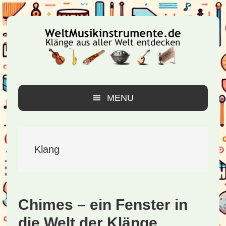
Zur
Zum
Zur
Hauptnavigation
Inhalt
Seitenspalte
springen
springen
springen
MENU
Klang
Chimes – ein Fenster in
die Welt der Klänge