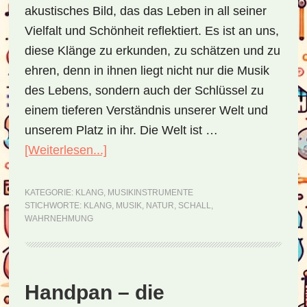
akustisches Bild, das das Leben in all seiner
Vielfalt und Schönheit reflektiert. Es ist an uns,
diese Klänge zu erkunden, zu schätzen und zu
ehren, denn in ihnen liegt nicht nur die Musik
des Lebens, sondern auch der Schlüssel zu
einem tieferen Verständnis unserer Welt und
unserem Platz in ihr. Die Welt ist …
[Weiterlesen...]
ÜberKlang
–
eine
KATEGORIE:
KLANG
,
MUSIKINSTRUMENTE
STICHWORTE:
KLANG
,
MUSIK
,
NATUR
,
SCHALL
,
Betrachtung
WAHRNEHMUNG
der
akustischen
Dimension
Handpan – die
des