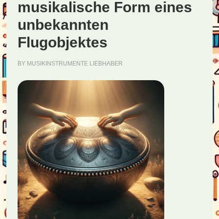
Lebens
musikalische Form eines
unbekannten
Flugobjektes
BY
MUSIKINSTRUMENTE LIEBHABER