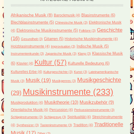
Afrikanische Musik
(8)
Blasinstrumente
(6)
Barockmusik
(4)
Blechblasinstrumente
(5)
Elektronische Musik
Chinesische Musik
(3)
Geschichte
(4)
Elektronische Musikinstrumente
(5)
Folklore
(3)
(16)
Gitarren
(5)
Historische Musikinstrumente
(4)
Gesundheit
(3)
Holzblasinstrumente
(4)
Indische Musik
(5)
Improvisation
(3)
Klassische Musik
Instrumentenkunde
(3)
Japanische Musik
(3)
Klang
(3)
Kultur
(57)
(6)
Kulturelle Bedeutung
(6)
Klavier
(4)
Kulturelles Erbe
(4)
Kulturgeschichte
(3)
Kunst
(3)
Lateinamerikanische
Musikgeschichte
Musik
(19)
Musik
(3)
Musikgenres
(3)
Musikinstrumente
(233)
(29)
Musiktheorie
(10)
Musikzubehör
(9)
Musikproduktion
(4)
Orientalische Musik
(4)
Percussion
(4)
Perkussionsinstrumente
(3)
Spiritualität
(4)
Streichinstrumente
Schlaginstrumente
(3)
Schlagzeug
(3)
Traditionelle
(4)
Tradition
(4)
Synthesizer
(3)
Tasteninstrumente
(3)
Musik
(17)
Zither
(3)