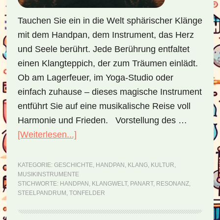
Tauchen Sie ein in die Welt sphärischer Klänge
mit dem Handpan, dem Instrument, das Herz
und Seele berührt. Jede Berührung entfaltet
einen Klangteppich, der zum Träumen einlädt.
Ob am Lagerfeuer, im Yoga-Studio oder
einfach zuhause – dieses magische Instrument
entführt Sie auf eine musikalische Reise voll
Harmonie und Frieden. Vorstellung des …
[Weiterlesen...]
ÜberHandpan
–
die
KATEGORIE:
GESCHICHTE
,
HANDPAN
,
KLANG
,
KULTUR
,
MUSIKINSTRUMENTE
musikalische
STICHWORTE:
HANDPAN
,
KLANGWELT
,
PANART
,
RESONANZ
,
Form
STEELPANDRUM
,
TONFELDER
eines