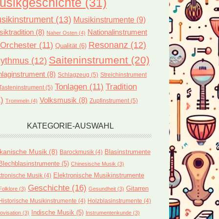
usikgeschichte
(31)
sikinstrument
(13)
Musikinstrumente
(9)
iktradition
(8)
Nationalinstrument
Naher Osten
(4)
Orchester
(11)
Resonanz
(12)
Qualität
(6)
Saiteninstrument
(20)
ythmus
(12)
laginstrument
(8)
Schlagzeug
(5)
Streichinstrument
Tonlagen
(11)
Tradition
Tasteninstrument
(5)
)
Volksmusik
(8)
Zupfinstrument
(5)
Trommeln
(4)
KATEGORIE-AUSWAHL
ikanische Musik
(8)
Blasinstrumente
Barockmusik
(4)
Blechblasinstrumente
(5)
Chinesische Musik
(3)
ktronische Musik
(4)
Elektronische Musikinstrumente
Geschichte
(16)
Gitarren
Folklore
(3)
Gesundheit
(3)
Historische Musikinstrumente
(4)
Holzblasinstrumente
(4)
Indische Musik
(5)
ovisation
(3)
Instrumentenkunde
(3)