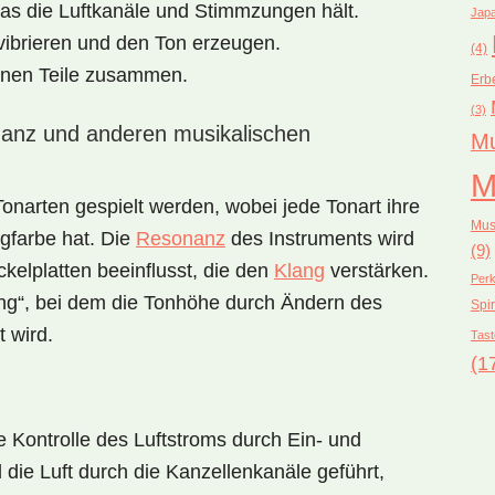
as die Luftkanäle und Stimmzungen hält.
Japa
vibrieren und den Ton erzeugen.
(4)
enen Teile zusammen.
Erb
(3)
nanz und anderen musikalischen
Mu
M
onarten gespielt werden, wobei jede Tonart ihre
Mus
gfarbe hat. Die
Resonanz
des Instruments wird
(9)
kelplatten beeinflusst, die den
Klang
verstärken.
Perk
ing“, bei dem die Tonhöhe durch Ändern des
Spir
 wird.
Tast
(1
e Kontrolle des Luftstroms durch Ein- und
ie Luft durch die Kanzellenkanäle geführt,