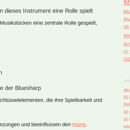
M
n dieses Instrument eine Rolle spielt
Mu
Mus
Musikstücken eine zentrale Rolle gespielt,
(8)
Rh
Sch
(5)
(11
n
te der Bluesharp
Afr
(6)
hlüsselelementen, die ihre Spielbarkeit und
Ele
(5)
(5)
mmzungen und beeinflussen den
Klang
.
Impr