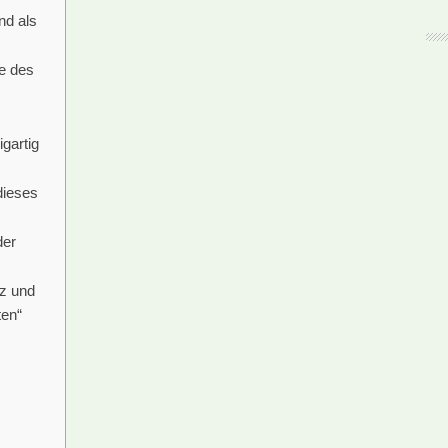
nd als
de des
gartig
dieses
der
z und
ten“