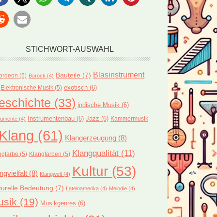
STICHWORT-AUSWAHL
Blasinstrument
Bauteile
(7)
ordeon
(5)
Barock
(4)
exotisch
(6)
Elektronische Musik
(5)
eschichte
(33)
indische Musik
(6)
Instrumentenbau
(6)
Jazz
(6)
Kammermusik
rumente
(4)
Klang
(61)
Klangerzeugung
(8)
Klangqualität
(11)
ngfarbe
(5)
Klangfarben
(5)
Kultur
(53)
ngvielfalt
(8)
Klangwelt
(4)
turelle Bedeutung
(7)
Lateinamerika
(4)
Melodie
(4)
usik
(19)
Musikgenres
(6)