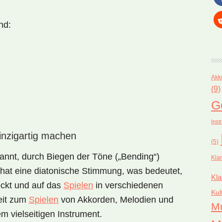
nd:
Akk
(9)
G
Inst
inzigartig machen
(5)
ekannt, durch Biegen der Töne („Bending“)
Kla
hat eine diatonische Stimmung, was bedeutet,
Kla
eckt und auf das
Spielen
in verschiedenen
Kul
keit zum
Spielen
von Akkorden, Melodien und
M
m vielseitigen Instrument.