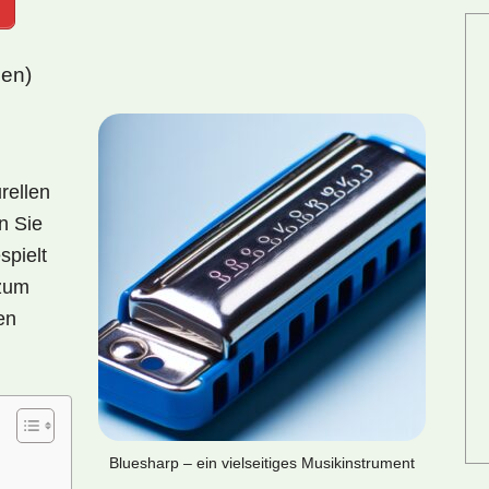
gen)
rellen
n Sie
spielt
 zum
en
Bluesharp – ein vielseitiges Musikinstrument