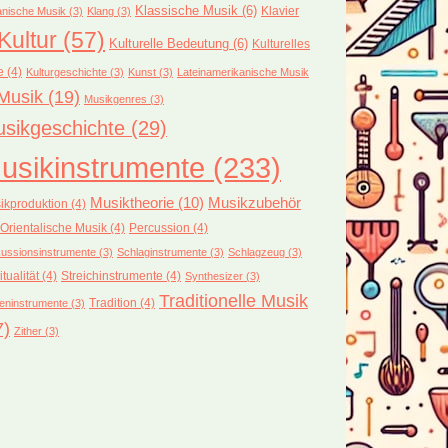
Klassische Musik
(6)
Klavier
nische Musik
(3)
Klang
(3)
Kultur
(57)
Kulturelle Bedeutung
(6)
Kulturelles
e
(4)
Kulturgeschichte
(3)
Kunst
(3)
Lateinamerikanische Musik
Musik
(19)
Musikgenres
(3)
sikgeschichte
(29)
usikinstrumente
(233)
Musiktheorie
(10)
Musikzubehör
ikproduktion
(4)
Orientalische Musik
(4)
Percussion
(4)
ussionsinstrumente
(3)
Schlaginstrumente
(3)
Schlagzeug
(3)
itualität
(4)
Streichinstrumente
(4)
Synthesizer
(3)
Traditionelle Musik
Tradition
(4)
eninstrumente
(3)
7)
Zither
(3)