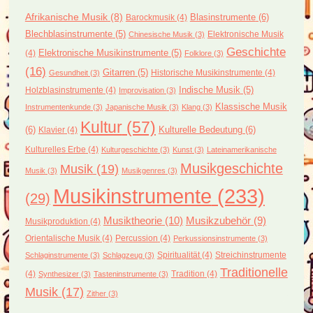
Afrikanische Musik
(8)
Blasinstrumente
(6)
Barockmusik
(4)
Blechblasinstrumente
(5)
Elektronische Musik
Chinesische Musik
(3)
Geschichte
(4)
Elektronische Musikinstrumente
(5)
Folklore
(3)
(16)
Gitarren
(5)
Historische Musikinstrumente
(4)
Gesundheit
(3)
Holzblasinstrumente
(4)
Indische Musik
(5)
Improvisation
(3)
Klassische Musik
Instrumentenkunde
(3)
Japanische Musik
(3)
Klang
(3)
Kultur
(57)
(6)
Kulturelle Bedeutung
(6)
Klavier
(4)
Kulturelles Erbe
(4)
Kulturgeschichte
(3)
Kunst
(3)
Lateinamerikanische
Musikgeschichte
Musik
(19)
Musik
(3)
Musikgenres
(3)
Musikinstrumente
(233)
(29)
Musiktheorie
(10)
Musikzubehör
(9)
Musikproduktion
(4)
Orientalische Musik
(4)
Percussion
(4)
Perkussionsinstrumente
(3)
Spiritualität
(4)
Streichinstrumente
Schlaginstrumente
(3)
Schlagzeug
(3)
Traditionelle
(4)
Tradition
(4)
Synthesizer
(3)
Tasteninstrumente
(3)
Musik
(17)
Zither
(3)