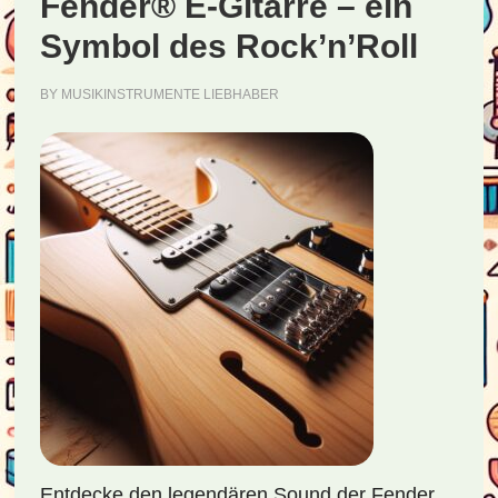
Fender® E-Gitarre – ein
in
die
Symbol des Rock’n’Roll
Vielfalt
BY
MUSIKINSTRUMENTE LIEBHABER
der
Töne
Entdecke den legendären Sound der Fender