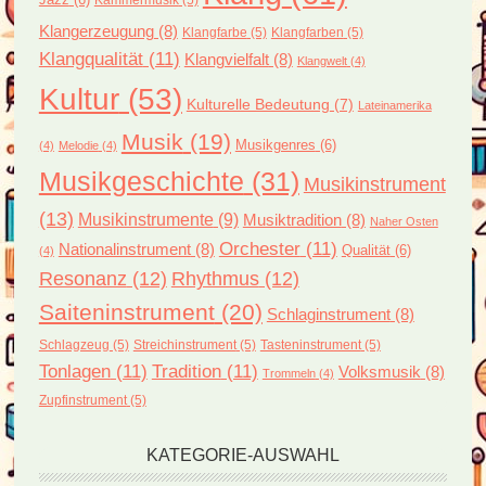
Klangerzeugung
(8)
Klangfarbe
(5)
Klangfarben
(5)
Klangqualität
(11)
Klangvielfalt
(8)
Klangwelt
(4)
Kultur
(53)
Kulturelle Bedeutung
(7)
Lateinamerika
Musik
(19)
Musikgenres
(6)
(4)
Melodie
(4)
Musikgeschichte
(31)
Musikinstrument
(13)
Musikinstrumente
(9)
Musiktradition
(8)
Naher Osten
Orchester
(11)
Nationalinstrument
(8)
Qualität
(6)
(4)
Resonanz
(12)
Rhythmus
(12)
Saiteninstrument
(20)
Schlaginstrument
(8)
Schlagzeug
(5)
Streichinstrument
(5)
Tasteninstrument
(5)
Tonlagen
(11)
Tradition
(11)
Volksmusik
(8)
Trommeln
(4)
Zupfinstrument
(5)
KATEGORIE-AUSWAHL