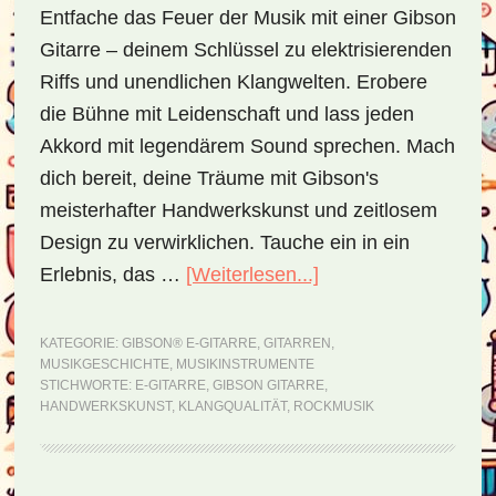
Entfache das Feuer der Musik mit einer Gibson
Gitarre – deinem Schlüssel zu elektrisierenden
Riffs und unendlichen Klangwelten. Erobere
die Bühne mit Leidenschaft und lass jeden
Akkord mit legendärem Sound sprechen. Mach
dich bereit, deine Träume mit Gibson's
meisterhafter Handwerkskunst und zeitlosem
Design zu verwirklichen. Tauche ein in ein
Erlebnis, das …
[Weiterlesen...]
ÜberGibson®
E-
Gitarre
KATEGORIE:
GIBSON® E-GITARRE
,
GITARREN
,
MUSIKGESCHICHTE
,
MUSIKINSTRUMENTE
Gitarre
STICHWORTE:
E-GITARRE
,
GIBSON GITARRE
,
–
HANDWERKSKUNST
,
KLANGQUALITÄT
,
ROCKMUSIK
ein
Meisterwerk