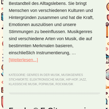
Bestandteil des Alltagslebens. Sie bringt
Menschen von verschiedenen Kulturen und
Hintergründen zusammen und hat die Kraft,
Emotionen auszulösen und unsere
Stimmungen zu beeinflussen. Musikgenres
sind verschiedene Arten von Musik, die auf
bestimmten Merkmalen basieren,
einschließlich Instrumentierung, …
[Weiterlesen...]
ÜberGenres
in
der
KATEGORIE:
GENRES IN DER MUSIK
,
MUSIKGENRES
STICHWORTE:
ELEKTRONISCHE MUSIK
,
HIP-HOP
,
JAZZ
,
Musik
KLASSISCHE MUSIK
,
POPMUSIK
,
ROCKMUSIK
–
ein
Blick