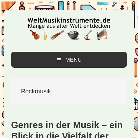
Zur
Zum
Zur
Hauptnavigation
Inhalt
Seitenspalte
springen
springen
springen
MENU
Rockmusik
Genres in der Musik – ein
Blick in die Vielfalt der