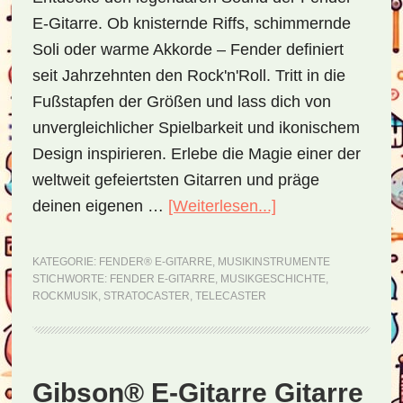
E-Gitarre. Ob knisternde Riffs, schimmernde
Soli oder warme Akkorde – Fender definiert
seit Jahrzehnten den Rock'n'Roll. Tritt in die
Fußstapfen der Größen und lass dich von
unvergleichlicher Spielbarkeit und ikonischem
Design inspirieren. Erlebe die Magie einer der
weltweit gefeiertsten Gitarren und präge
deinen eigenen …
[Weiterlesen...]
ÜberFender®
E-
Gitarre
KATEGORIE:
FENDER® E-GITARRE
,
MUSIKINSTRUMENTE
STICHWORTE:
FENDER E-GITARRE
,
MUSIKGESCHICHTE
,
–
ROCKMUSIK
,
STRATOCASTER
,
TELECASTER
ein
Symbol
des
Gibson® E-Gitarre Gitarre
Rock’n’Roll