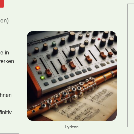
gen)
e in
werken
Ihnen
initiv
Lyricon