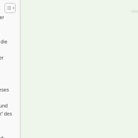
er
 die
er
eses
 und
n“ des