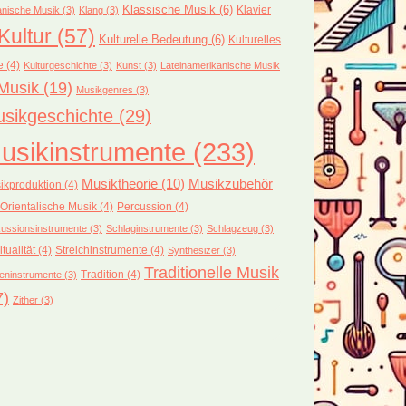
Klassische Musik
(6)
Klavier
nische Musik
(3)
Klang
(3)
Kultur
(57)
Kulturelle Bedeutung
(6)
Kulturelles
e
(4)
Kulturgeschichte
(3)
Kunst
(3)
Lateinamerikanische Musik
Musik
(19)
Musikgenres
(3)
sikgeschichte
(29)
usikinstrumente
(233)
Musiktheorie
(10)
Musikzubehör
ikproduktion
(4)
Orientalische Musik
(4)
Percussion
(4)
ussionsinstrumente
(3)
Schlaginstrumente
(3)
Schlagzeug
(3)
itualität
(4)
Streichinstrumente
(4)
Synthesizer
(3)
Traditionelle Musik
Tradition
(4)
eninstrumente
(3)
7)
Zither
(3)