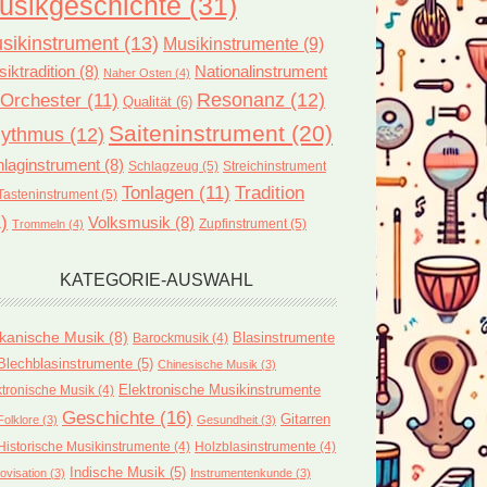
usikgeschichte
(31)
sikinstrument
(13)
Musikinstrumente
(9)
iktradition
(8)
Nationalinstrument
Naher Osten
(4)
Orchester
(11)
Resonanz
(12)
Qualität
(6)
Saiteninstrument
(20)
ythmus
(12)
laginstrument
(8)
Schlagzeug
(5)
Streichinstrument
Tonlagen
(11)
Tradition
Tasteninstrument
(5)
)
Volksmusik
(8)
Zupfinstrument
(5)
Trommeln
(4)
KATEGORIE-AUSWAHL
ikanische Musik
(8)
Blasinstrumente
Barockmusik
(4)
Blechblasinstrumente
(5)
Chinesische Musik
(3)
ktronische Musik
(4)
Elektronische Musikinstrumente
Geschichte
(16)
Gitarren
Folklore
(3)
Gesundheit
(3)
Historische Musikinstrumente
(4)
Holzblasinstrumente
(4)
Indische Musik
(5)
ovisation
(3)
Instrumentenkunde
(3)