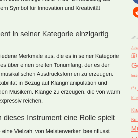
nem Symbol für Innovation und Kreativität
nt in seiner Kategorie einzigartig
Akk
(9)
hiedene Merkmale aus, die es in seiner Kategorie
G
 es über einen breiten Tonumfang, der es den
n musikalischen Ausdrucksformen zu erzeugen.
Inst
xibilität in Bezug auf Klangmanipulation und
(5)
 den Musikern, Klänge zu erzeugen, die von warm
Kla
expressiv reichen.
Kla
dieses Instrument eine Rolle spielt
Kul
M
 eine Vielzahl von Meisterwerken beeinflusst