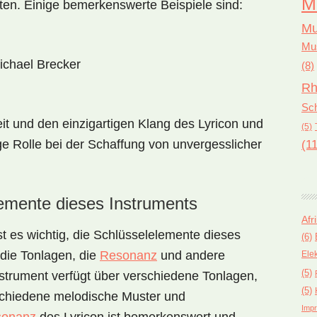
M
ten. Einige bemerkenswerte Beispiele sind:
Mu
Mus
ichael Brecker
(8)
Rh
Sch
keit und den einzigartigen Klang des Lyricon und
(5)
ge Rolle bei der Schaffung von unvergesslicher
(11
lemente dieses Instruments
Afr
t es wichtig, die Schlüsselelemente dieses
(6)
die Tonlagen, die
Resonanz
und andere
Ele
(5)
strument verfügt über verschiedene Tonlagen,
(5)
schiedene melodische Muster und
Impr