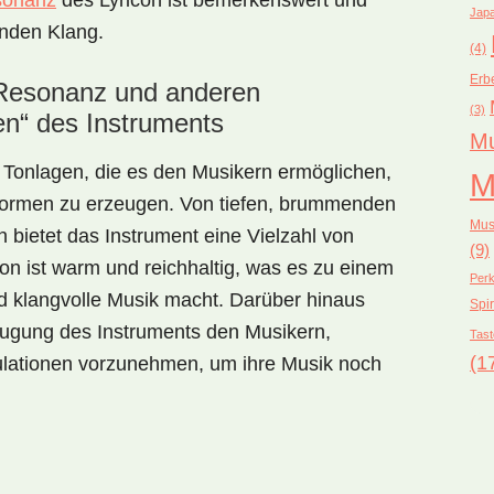
sonanz
des Lyricon ist bemerkenswert und
Japa
enden Klang.
(4)
Erb
 Resonanz und anderen
(3)
en“ des Instruments
Mu
n Tonlagen, die es den Musikern ermöglichen,
M
formen zu erzeugen. Von tiefen, brummenden
Mus
 bietet das Instrument eine Vielzahl von
(9)
on ist warm und reichhaltig, was es zu einem
Perk
nd klangvolle Musik macht. Darüber hinaus
Spir
eugung des Instruments den Musikern,
Tast
(1
ulationen vorzunehmen, um ihre Musik noch