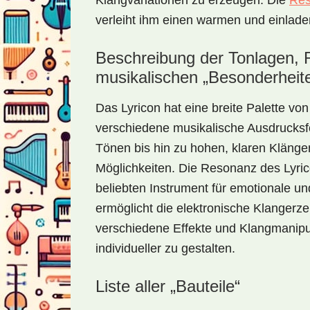
Klangvariationen zu erzeugen. Die
Re
verleiht ihm einen warmen und einlad
Beschreibung der Tonlagen,
musikalischen „Besonderheit
Das Lyricon hat eine breite Palette vo
verschiedene musikalische Ausdrucks
Tönen bis hin zu hohen, klaren Klängen
Möglichkeiten. Die Resonanz des Lyric
beliebten Instrument für emotionale u
ermöglicht die elektronische Klangerz
verschiedene Effekte und Klangmanip
individueller zu gestalten.
Liste aller „Bauteile“