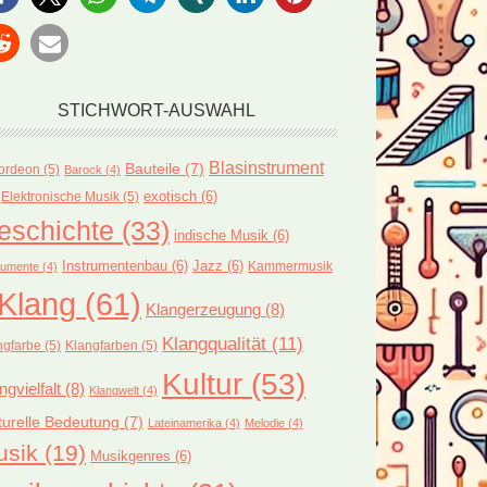
STICHWORT-AUSWAHL
Blasinstrument
Bauteile
(7)
ordeon
(5)
Barock
(4)
exotisch
(6)
Elektronische Musik
(5)
eschichte
(33)
indische Musik
(6)
Instrumentenbau
(6)
Jazz
(6)
Kammermusik
rumente
(4)
Klang
(61)
Klangerzeugung
(8)
Klangqualität
(11)
ngfarbe
(5)
Klangfarben
(5)
Kultur
(53)
ngvielfalt
(8)
Klangwelt
(4)
turelle Bedeutung
(7)
Lateinamerika
(4)
Melodie
(4)
usik
(19)
Musikgenres
(6)