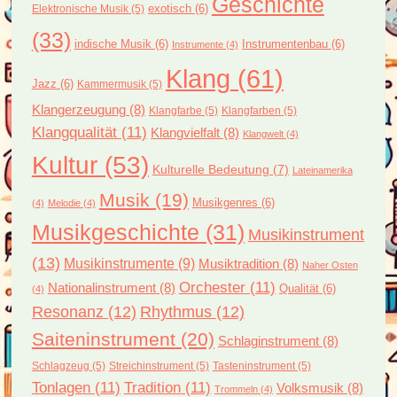
Geschichte
exotisch
(6)
Elektronische Musik
(5)
(33)
indische Musik
(6)
Instrumentenbau
(6)
Instrumente
(4)
Klang
(61)
Jazz
(6)
Kammermusik
(5)
Klangerzeugung
(8)
Klangfarbe
(5)
Klangfarben
(5)
Klangqualität
(11)
Klangvielfalt
(8)
Klangwelt
(4)
Kultur
(53)
Kulturelle Bedeutung
(7)
Lateinamerika
Musik
(19)
Musikgenres
(6)
(4)
Melodie
(4)
Musikgeschichte
(31)
Musikinstrument
(13)
Musikinstrumente
(9)
Musiktradition
(8)
Naher Osten
Orchester
(11)
Nationalinstrument
(8)
Qualität
(6)
(4)
Resonanz
(12)
Rhythmus
(12)
Saiteninstrument
(20)
Schlaginstrument
(8)
Schlagzeug
(5)
Streichinstrument
(5)
Tasteninstrument
(5)
Tonlagen
(11)
Tradition
(11)
Volksmusik
(8)
Trommeln
(4)