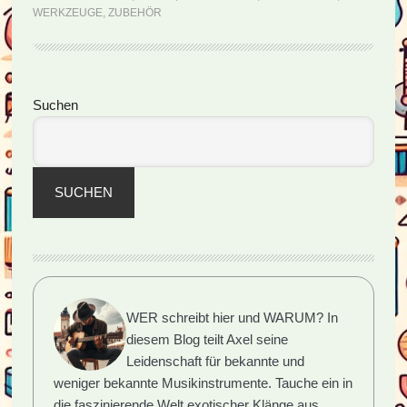
WERKZEUGE
,
ZUBEHÖR
Seitenspalte
Suchen
SUCHEN
WER schreibt hier und WARUM?
In
diesem Blog teilt Axel seine
Leidenschaft für bekannte und
weniger bekannte Musikinstrumente. Tauche ein in
die faszinierende Welt exotischer Klänge aus