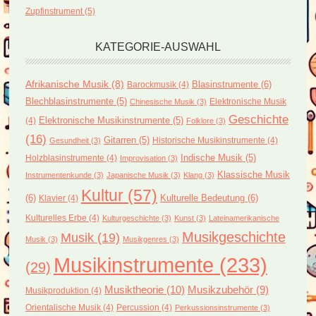
Zupfinstrument
(5)
KATEGORIE-AUSWAHL
Afrikanische Musik
(8)
Blasinstrumente
(6)
Barockmusik
(4)
Blechblasinstrumente
(5)
Elektronische Musik
Chinesische Musik
(3)
Geschichte
(4)
Elektronische Musikinstrumente
(5)
Folklore
(3)
(16)
Gitarren
(5)
Historische Musikinstrumente
(4)
Gesundheit
(3)
Holzblasinstrumente
(4)
Indische Musik
(5)
Improvisation
(3)
Klassische Musik
Instrumentenkunde
(3)
Japanische Musik
(3)
Klang
(3)
Kultur
(57)
(6)
Kulturelle Bedeutung
(6)
Klavier
(4)
Kulturelles Erbe
(4)
Kulturgeschichte
(3)
Kunst
(3)
Lateinamerikanische
Musikgeschichte
Musik
(19)
Musik
(3)
Musikgenres
(3)
Musikinstrumente
(233)
(29)
Musiktheorie
(10)
Musikzubehör
(9)
Musikproduktion
(4)
Orientalische Musik
(4)
Percussion
(4)
Perkussionsinstrumente
(3)