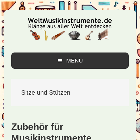
Zur
Zum
Zur
Hauptnavigation
Inhalt
Seitenspalte
springen
springen
springen
MENU
Sitze und Stützen
Zubehör für
Musikinstrumente