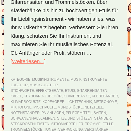
Gitarrensaiten und Trommelstöcken, über
Klavierbänke bis hin zu hochwertigen Etuis für
Ihr Lieblingsinstrument - wir haben alles, was
Ihr Musikerherz begehrt. Verbessern Sie Ihren
Klang, schützen Sie Ihr Instrument und
maximieren Sie Ihr musikalisches Potenzial.
Ob Anfänger oder Profi, stöbern …
[Weiterlesen...]
ÜberZubehör
für
Musikinstrumente
KATEGORIE:
MUSIKINSTRUMENTE
,
MUSIKINSTRUMENTE
ZUBEHÖR
,
MUSIKZUBEHÖR
STICHWORTE:
EFFEKTGERÄTE
,
ETUIS
,
GITARRENSAITEN
,
KABEL
,
KEYBOARD-ZUBEHÖR
,
KLAVIERBÄNKE
,
KLEBEBÄNDER
,
KLIMAPRODUKTE
,
KOPFHÖRER
,
LICHTTECHNIK
,
METRONOME
,
MIKROFONE
,
MISCHPULTE
,
MUNDSTÜCKE
,
NETZTEILE
,
NOTENSTÄNDER
,
PA-ANLAGEN
,
PFLEGEMITTEL
,
SAITEN
,
SCHWANENHALSLAMPEN
,
SITZE UND STÜTZEN
,
STÄNDER
,
STECKDOSENLEISTEN
,
STROMVERTEILER
,
TROMMELFELLE
,
TROMMELSTÖCKE
,
TUNER
,
VERPACKUNG
,
VERSTÄRKER
,