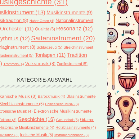
usikgeschichte
(31)
sikinstrument
(13)
Musikinstrumente
(9)
iktradition
(8)
Nationalinstrument
Naher Osten
(4)
Orchester
(11)
Resonanz
(12)
Qualität
(6)
Saiteninstrument
(20)
ythmus
(12)
laginstrument
(8)
Schlagzeug
(5)
Streichinstrument
Tonlagen
(11)
Tradition
Tasteninstrument
(5)
)
Volksmusik
(8)
Zupfinstrument
(5)
Trommeln
(4)
KATEGORIE-AUSWAHL
ikanische Musik
(8)
Blasinstrumente
Barockmusik
(4)
Blechblasinstrumente
(5)
Chinesische Musik
(3)
ktronische Musik
(4)
Elektronische Musikinstrumente
Geschichte
(16)
Gitarren
Folklore
(3)
Gesundheit
(3)
Historische Musikinstrumente
(4)
Holzblasinstrumente
(4)
Indische Musik
(5)
ovisation
(3)
Instrumentenkunde
(3)