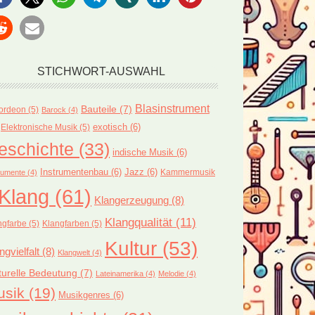
STICHWORT-AUSWAHL
Blasinstrument
Bauteile
(7)
ordeon
(5)
Barock
(4)
exotisch
(6)
Elektronische Musik
(5)
eschichte
(33)
indische Musik
(6)
Instrumentenbau
(6)
Jazz
(6)
Kammermusik
rumente
(4)
Klang
(61)
Klangerzeugung
(8)
Klangqualität
(11)
ngfarbe
(5)
Klangfarben
(5)
Kultur
(53)
ngvielfalt
(8)
Klangwelt
(4)
turelle Bedeutung
(7)
Lateinamerika
(4)
Melodie
(4)
usik
(19)
Musikgenres
(6)