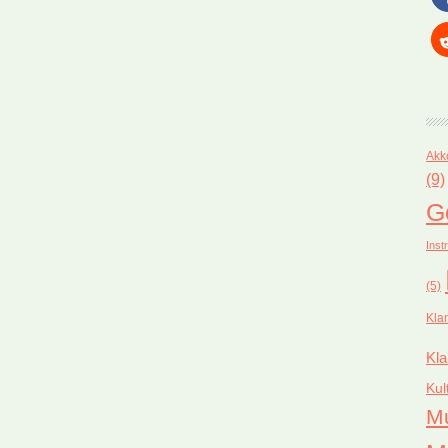
Akk
(9)
G
Inst
(5)
Kla
Kla
Kul
M