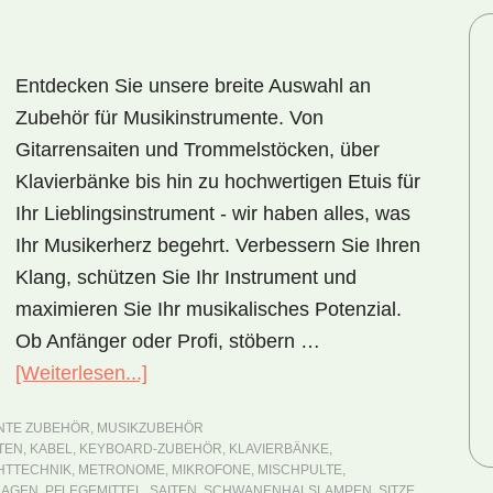
Entdecken Sie unsere breite Auswahl an
Zubehör für Musikinstrumente. Von
Gitarrensaiten und Trommelstöcken, über
Klavierbänke bis hin zu hochwertigen Etuis für
Ihr Lieblingsinstrument - wir haben alles, was
Ihr Musikerherz begehrt. Verbessern Sie Ihren
Klang, schützen Sie Ihr Instrument und
maximieren Sie Ihr musikalisches Potenzial.
Ob Anfänger oder Profi, stöbern …
[Weiterlesen...]
ÜberZubehör
für
NTE ZUBEHÖR
,
MUSIKZUBEHÖR
Musikinstrumente
TEN
,
KABEL
,
KEYBOARD-ZUBEHÖR
,
KLAVIERBÄNKE
,
HTTECHNIK
,
METRONOME
,
MIKROFONE
,
MISCHPULTE
,
LAGEN
,
PFLEGEMITTEL
,
SAITEN
,
SCHWANENHALSLAMPEN
,
SITZE