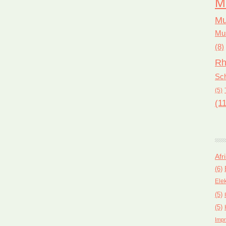
M
Mu
Mus
(8)
Rh
Sch
(5)
(11
Afr
(6)
Ele
(5)
(5)
Impr