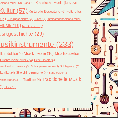
Klassische Musik
(6)
Klavier
nische Musik
(3)
Klang
(3)
Kultur
(57)
Kulturelle Bedeutung
(6)
Kulturelles
e
(4)
Kulturgeschichte
(3)
Kunst
(3)
Lateinamerikanische Musik
Musik
(19)
Musikgenres
(3)
sikgeschichte
(29)
usikinstrumente
(233)
Musiktheorie
(10)
Musikzubehör
ikproduktion
(4)
Orientalische Musik
(4)
Percussion
(4)
ussionsinstrumente
(3)
Schlaginstrumente
(3)
Schlagzeug
(3)
itualität
(4)
Streichinstrumente
(4)
Synthesizer
(3)
Traditionelle Musik
Tradition
(4)
eninstrumente
(3)
7)
Zither
(3)