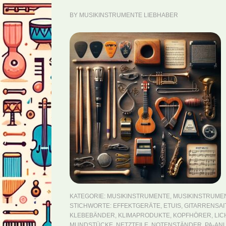
BY
MUSIKINSTRUMENTE LIEBHABER
KATEGORIE:
MUSIKINSTRUMENTE
,
MUSIKINSTRUME
STICHWORTE:
EFFEKTGERÄTE
,
ETUIS
,
GITARRENSAI
KLEBEBÄNDER
,
KLIMAPRODUKTE
,
KOPFHÖRER
,
LIC
MUNDSTÜCKE
,
NETZTEILE
,
NOTENSTÄNDER
,
PA-AN