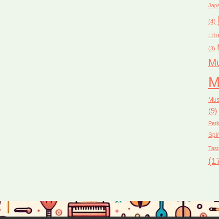
Japa
(4)
Erb
(3)
Mu
M
Mus
(9)
Perk
Spir
Tast
(1