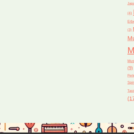
Japa
(4)
Erb
(3)
Mu
M
Mus
(9)
Perk
Spir
Tast
(1