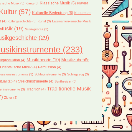
Klassische Musik
(6)
Klavier
nische Musik
(3)
Klang
(3)
Kultur
(57)
Kulturelle Bedeutung
(6)
Kulturelles
e
(4)
Kulturgeschichte
(3)
Kunst
(3)
Lateinamerikanische Musik
Musik
(19)
Musikgenres
(3)
sikgeschichte
(29)
usikinstrumente
(233)
Musiktheorie
(10)
Musikzubehör
ikproduktion
(4)
Orientalische Musik
(4)
Percussion
(4)
ussionsinstrumente
(3)
Schlaginstrumente
(3)
Schlagzeug
(3)
itualität
(4)
Streichinstrumente
(4)
Synthesizer
(3)
Traditionelle Musik
Tradition
(4)
eninstrumente
(3)
7)
Zither
(3)