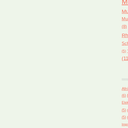
M
Mu
Mus
(8)
Rh
Sch
(5)
(11
Afr
(6)
Ele
(5)
(5)
Impr