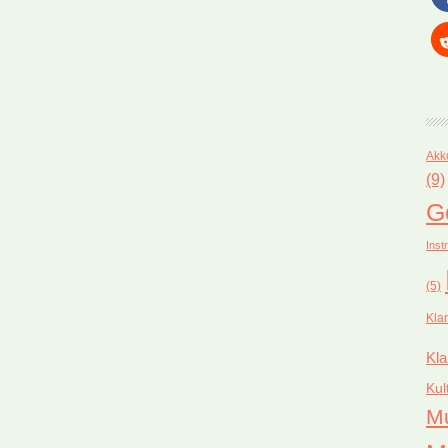
Akk
(9)
G
Inst
(5)
Kla
Kla
Kul
M