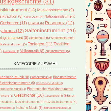
usikgeschichte
(31)
sikinstrument
(13)
Musikinstrumente
(9)
iktradition
(8)
Nationalinstrument
Naher Osten
(4)
Orchester
(11)
Resonanz
(12)
Qualität
(6)
Saiteninstrument
(20)
ythmus
(12)
laginstrument
(8)
Schlagzeug
(5)
Streichinstrument
Tonlagen
(11)
Tradition
Tasteninstrument
(5)
)
Volksmusik
(8)
Zupfinstrument
(5)
Trommeln
(4)
KATEGORIE-AUSWAHL
ikanische Musik
(8)
Blasinstrumente
Barockmusik
(4)
Blechblasinstrumente
(5)
Chinesische Musik
(3)
ktronische Musik
(4)
Elektronische Musikinstrumente
Geschichte
(16)
Gitarren
Folklore
(3)
Gesundheit
(3)
Historische Musikinstrumente
(4)
Holzblasinstrumente
(4)
Indische Musik
(5)
ovisation
(3)
Instrumentenkunde
(3)