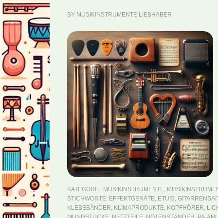
BY
MUSIKINSTRUMENTE LIEBHABER
KATEGORIE:
MUSIKINSTRUMENTE
,
MUSIKINSTRUME
STICHWORTE:
EFFEKTGERÄTE
,
ETUIS
,
GITARRENSAI
KLEBEBÄNDER
,
KLIMAPRODUKTE
,
KOPFHÖRER
,
LIC
MUNDSTÜCKE
,
NETZTEILE
,
NOTENSTÄNDER
,
PA-AN