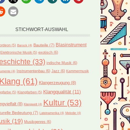
STICHWORT-AUSWAHL
Blasinstrument
Bauteile
(7)
ordeon
(5)
Barock
(4)
exotisch
(6)
Elektronische Musik
(5)
eschichte
(33)
indische Musik
(6)
Instrumentenbau
(6)
Jazz
(6)
Kammermusik
rumente
(4)
Klang
(61)
Klangerzeugung
(8)
Klangqualität
(11)
ngfarbe
(5)
Klangfarben
(5)
Kultur
(53)
ngvielfalt
(8)
Klangwelt
(4)
turelle Bedeutung
(7)
Lateinamerika
(4)
Melodie
(4)
usik
(19)
Musikgenres
(6)