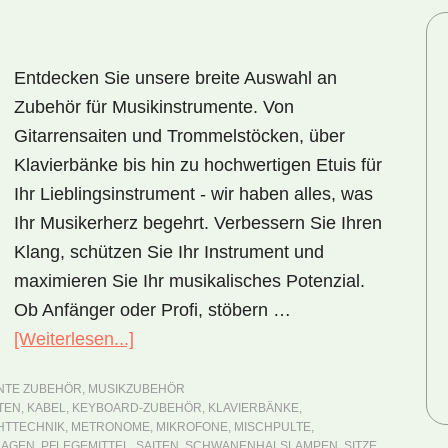
Entdecken Sie unsere breite Auswahl an
Zubehör für Musikinstrumente. Von
Gitarrensaiten und Trommelstöcken, über
Klavierbänke bis hin zu hochwertigen Etuis für
Ihr Lieblingsinstrument - wir haben alles, was
Ihr Musikerherz begehrt. Verbessern Sie Ihren
Klang, schützen Sie Ihr Instrument und
maximieren Sie Ihr musikalisches Potenzial.
Ob Anfänger oder Profi, stöbern …
[Weiterlesen...]
ÜberZubehör
für
NTE ZUBEHÖR
,
MUSIKZUBEHÖR
Musikinstrumente
TEN
,
KABEL
,
KEYBOARD-ZUBEHÖR
,
KLAVIERBÄNKE
,
HTTECHNIK
,
METRONOME
,
MIKROFONE
,
MISCHPULTE
,
LAGEN
,
PFLEGEMITTEL
,
SAITEN
,
SCHWANENHALSLAMPEN
,
SITZE