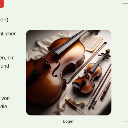
gen)
tlicher
en, ein
 und
z von
 die
Bogen