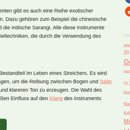
nten gibt es auch eine Reihe exotischer
n. Dazu gehören zum Beispiel die chinesische
 die indische Sarangi. Alle diese Instrumente
ieltechniken, die durch die Verwendung des
Akk
(9)
G
Inst
 Bestandteil im Leben eines Streichers. Es wird
agen, um die Reibung zwischen Bogen und
Saite
(5)
und klareren Ton zu erzeugen. Die Wahl des
Kla
oßen Einfluss auf den
Klang
des Instruments
Kla
Kul
M
*