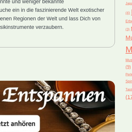
annte und weniger bekannte
Japa
che ein in die faszinierende Welt exotischer
(4)
enen Regionen der Welt und lass Dich von
Erb
sikinstrumente verzaubern.
(3)
Mu
M
Mus
(9)
Perk
Spir
Tast
(1