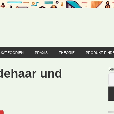
KATEGORIEN
PRAXIS
THEORIE
PRODUKT FIND
Se
dehaar und
Su