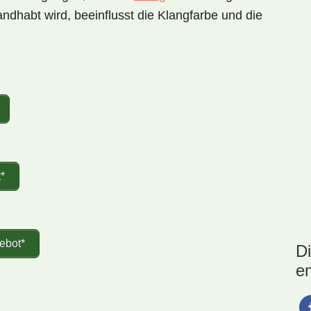
ndhabt wird, beeinflusst die Klangfarbe und die
*
ebot*
D
e