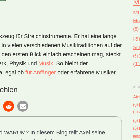
M
Mu
Mus
(8)
zeug für Streichinstrumente. Er hat eine lange
Rh
in vielen verschiedenen Musiktraditionen auf der
Sch
den ersten Blick einfach erscheinen mag, steckt
(5)
erk, Physik und
Musik
. So bleibt der
(11
a, egal ob
für Anfänger
oder erfahrene Musiker.
ehlen
Afr
(6)
Ele
(5)
(5)
und WARUM?
In diesem Blog teilt Axel seine
Impr