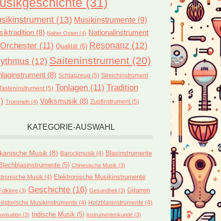
usikgeschichte
(31)
sikinstrument
(13)
Musikinstrumente
(9)
iktradition
(8)
Nationalinstrument
Naher Osten
(4)
Orchester
(11)
Resonanz
(12)
Qualität
(6)
Saiteninstrument
(20)
ythmus
(12)
laginstrument
(8)
Schlagzeug
(5)
Streichinstrument
Tonlagen
(11)
Tradition
Tasteninstrument
(5)
)
Volksmusik
(8)
Zupfinstrument
(5)
Trommeln
(4)
KATEGORIE-AUSWAHL
ikanische Musik
(8)
Blasinstrumente
Barockmusik
(4)
Blechblasinstrumente
(5)
Chinesische Musik
(3)
ktronische Musik
(4)
Elektronische Musikinstrumente
Geschichte
(16)
Gitarren
Folklore
(3)
Gesundheit
(3)
Historische Musikinstrumente
(4)
Holzblasinstrumente
(4)
Indische Musik
(5)
ovisation
(3)
Instrumentenkunde
(3)