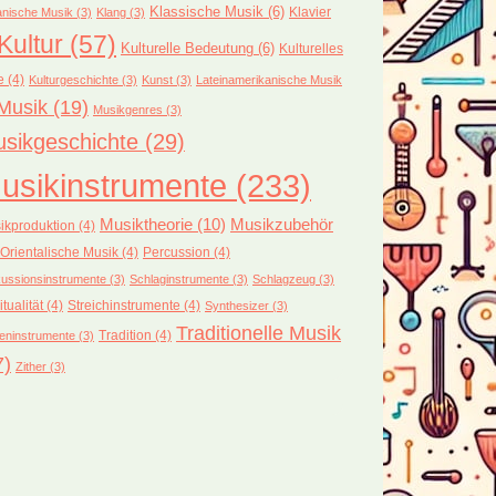
Klassische Musik
(6)
Klavier
nische Musik
(3)
Klang
(3)
Kultur
(57)
Kulturelle Bedeutung
(6)
Kulturelles
e
(4)
Kulturgeschichte
(3)
Kunst
(3)
Lateinamerikanische Musik
Musik
(19)
Musikgenres
(3)
sikgeschichte
(29)
usikinstrumente
(233)
Musiktheorie
(10)
Musikzubehör
ikproduktion
(4)
Orientalische Musik
(4)
Percussion
(4)
ussionsinstrumente
(3)
Schlaginstrumente
(3)
Schlagzeug
(3)
itualität
(4)
Streichinstrumente
(4)
Synthesizer
(3)
Traditionelle Musik
Tradition
(4)
eninstrumente
(3)
7)
Zither
(3)