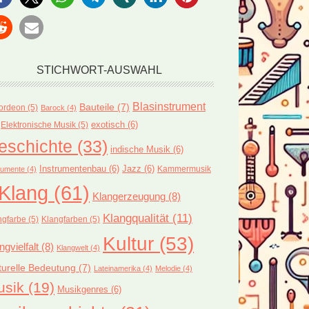
STICHWORT-AUSWAHL
Blasinstrument
Bauteile
(7)
ordeon
(5)
Barock
(4)
exotisch
(6)
Elektronische Musik
(5)
eschichte
(33)
indische Musik
(6)
Instrumentenbau
(6)
Jazz
(6)
Kammermusik
rumente
(4)
Klang
(61)
Klangerzeugung
(8)
Klangqualität
(11)
ngfarbe
(5)
Klangfarben
(5)
Kultur
(53)
ngvielfalt
(8)
Klangwelt
(4)
turelle Bedeutung
(7)
Lateinamerika
(4)
Melodie
(4)
usik
(19)
Musikgenres
(6)