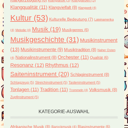
Klangfarbe
(5)
Klangfarben
(5)
Klangqualität
(11)
Klangvielfalt
(8)
Klangwelt
(4)
Kultur
(53)
Kulturelle Bedeutung
(7)
Lateinamerika
Musik
(19)
Musikgenres
(6)
(4)
Melodie
(4)
Musikgeschichte
(31)
Musikinstrument
(13)
Musikinstrumente
(9)
Musiktradition
(8)
Naher Osten
Orchester
(11)
Nationalinstrument
(8)
Qualität
(6)
(4)
Resonanz
(12)
Rhythmus
(12)
Saiteninstrument
(20)
Schlaginstrument
(8)
Schlagzeug
(5)
Streichinstrument
(5)
Tasteninstrument
(5)
Tonlagen
(11)
Tradition
(11)
Volksmusik
(8)
Trommeln
(4)
Zupfinstrument
(5)
KATEGORIE-AUSWAHL
Afrikanische Musik
(8)
Blasinstrumente
(6)
Barockmusik
(4)