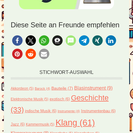
Diese Seite an Freunde empfehlen
STICHWORT-AUSWAHL
Blasinstrument
(9)
Bauteile
(7)
Akkordeon
(5)
Barock
(4)
Geschichte
exotisch
(6)
Elektronische Musik
(5)
(33)
indische Musik
(6)
Instrumentenbau
(6)
Instrumente
(4)
Klang
(61)
Jazz
(6)
Kammermusik
(5)
Klangerzeugung
(8)