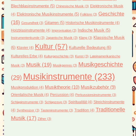
Blechblasinstrumente
(5)
Elektronische Musik
Chinesische Musik
(3)
Geschichte
(4)
Elektronische Musikinstrumente
(5)
Folklore
(3)
(16)
Gitarren
(5)
Historische Musikinstrumente
(4)
Gesundheit
(3)
Holzblasinstrumente
(4)
Indische Musik
(5)
Improvisation
(3)
Klassische Musik
Instrumentenkunde
(3)
Japanische Musik
(3)
Klang
(3)
Kultur
(57)
(6)
Kulturelle Bedeutung
(6)
Klavier
(4)
Kulturelles Erbe
(4)
Kulturgeschichte
(3)
Kunst
(3)
Lateinamerikanische
Musikgeschichte
Musik
(19)
Musik
(3)
Musikgenres
(3)
Musikinstrumente
(233)
(29)
Musiktheorie
(10)
Musikzubehör
(9)
Musikproduktion
(4)
Orientalische Musik
(4)
Percussion
(4)
Perkussionsinstrumente
(3)
Spiritualität
(4)
Streichinstrumente
Schlaginstrumente
(3)
Schlagzeug
(3)
Traditionelle
(4)
Tradition
(4)
Synthesizer
(3)
Tasteninstrumente
(3)
Musik
(17)
Zither
(3)