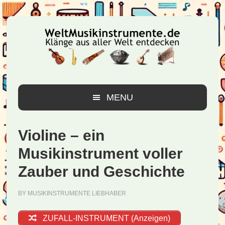
Zur
Zum
Zur
Hauptnavigation
Inhalt
Seitenspalte
springen
springen
springen
MENU
Violine – ein
Musikinstrument voller
Zauber und Geschichte
BY
MUSIKINSTRUMENTE LIEBHABER
ZUFALL-INSTRUMENT (Anzeigen)