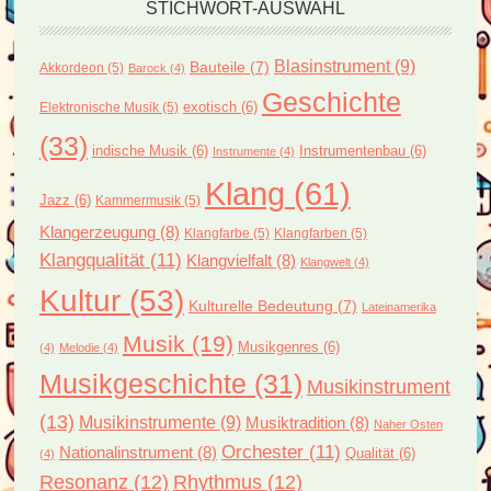
STICHWORT-AUSWAHL
Blasinstrument
(9)
Bauteile
(7)
Akkordeon
(5)
Barock
(4)
Geschichte
exotisch
(6)
Elektronische Musik
(5)
(33)
indische Musik
(6)
Instrumentenbau
(6)
Instrumente
(4)
Klang
(61)
Jazz
(6)
Kammermusik
(5)
Klangerzeugung
(8)
Klangfarbe
(5)
Klangfarben
(5)
Klangqualität
(11)
Klangvielfalt
(8)
Klangwelt
(4)
Kultur
(53)
Kulturelle Bedeutung
(7)
Lateinamerika
Musik
(19)
Musikgenres
(6)
(4)
Melodie
(4)
Musikgeschichte
(31)
Musikinstrument
(13)
Musikinstrumente
(9)
Musiktradition
(8)
Naher Osten
Orchester
(11)
Nationalinstrument
(8)
Qualität
(6)
(4)
Resonanz
(12)
Rhythmus
(12)