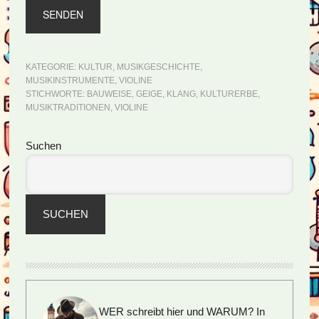
KATEGORIE:
KULTUR
,
MUSIKGESCHICHTE
,
MUSIKINSTRUMENTE
,
VIOLINE
STICHWORTE:
BAUWEISE
,
GEIGE
,
KLANG
,
KULTURERBE
,
MUSIKTRADITIONEN
,
VIOLINE
Seitenspalte
Suchen
SUCHEN
WER schreibt hier und WARUM?
In