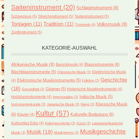
Saiteninstrument
(20)
Schlaginstrument
(8)
Schlagzeug
(5)
Streichinstrument
(5)
Tasteninstrument
(5)
Tonlagen
(11)
Tradition
(11)
Volksmusik
(8)
Trommeln
(4)
Zupfinstrument
(5)
KATEGORIE-AUSWAHL
Afrikanische Musik
(8)
Blasinstrumente
(6)
Barockmusik
(4)
Blechblasinstrumente
(5)
Elektronische Musik
Chinesische Musik
(3)
Geschichte
(4)
Elektronische Musikinstrumente
(5)
Folklore
(3)
(16)
Gitarren
(5)
Historische Musikinstrumente
(4)
Gesundheit
(3)
Holzblasinstrumente
(4)
Indische Musik
(5)
Improvisation
(3)
Klassische Musik
Instrumentenkunde
(3)
Japanische Musik
(3)
Klang
(3)
Kultur
(57)
(6)
Kulturelle Bedeutung
(6)
Klavier
(4)
Kulturelles Erbe
(4)
Kulturgeschichte
(3)
Kunst
(3)
Lateinamerikanische
Musikgeschichte
Musik
(19)
Musik
(3)
Musikgenres
(3)