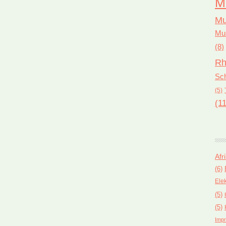
M
Mu
Mus
(8)
Rh
Sch
(5)
(11
Afr
(6)
Ele
(5)
(5)
Impr