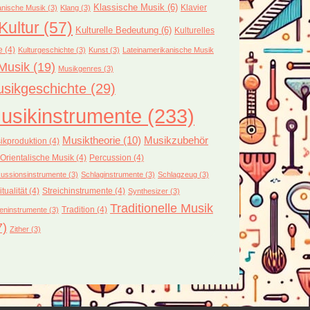
Klassische Musik
(6)
Klavier
nische Musik
(3)
Klang
(3)
Kultur
(57)
Kulturelle Bedeutung
(6)
Kulturelles
e
(4)
Kulturgeschichte
(3)
Kunst
(3)
Lateinamerikanische Musik
Musik
(19)
Musikgenres
(3)
sikgeschichte
(29)
usikinstrumente
(233)
Musiktheorie
(10)
Musikzubehör
ikproduktion
(4)
Orientalische Musik
(4)
Percussion
(4)
ussionsinstrumente
(3)
Schlaginstrumente
(3)
Schlagzeug
(3)
itualität
(4)
Streichinstrumente
(4)
Synthesizer
(3)
Traditionelle Musik
Tradition
(4)
eninstrumente
(3)
7)
Zither
(3)