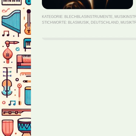
KATEGORIE:
BLECHBLASINSTRUMENTE
,
MUSIKINST
STICHWORTE:
BLASMUSIK
,
DEUTSCHLAND
,
MUSIKTR