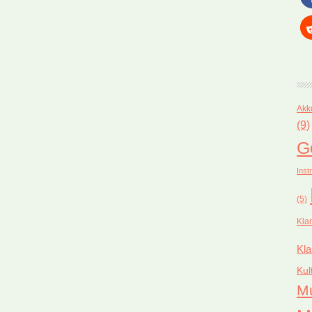
Akk
(9)
G
Inst
(5)
Kla
Kla
Kul
M