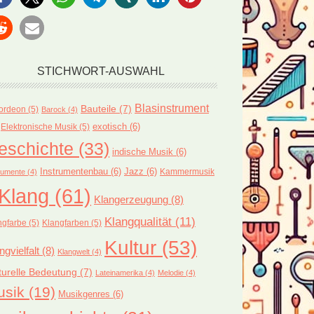
STICHWORT-AUSWAHL
Blasinstrument
Bauteile
(7)
ordeon
(5)
Barock
(4)
exotisch
(6)
Elektronische Musik
(5)
eschichte
(33)
indische Musik
(6)
Instrumentenbau
(6)
Jazz
(6)
Kammermusik
rumente
(4)
Klang
(61)
Klangerzeugung
(8)
Klangqualität
(11)
ngfarbe
(5)
Klangfarben
(5)
Kultur
(53)
ngvielfalt
(8)
Klangwelt
(4)
turelle Bedeutung
(7)
Lateinamerika
(4)
Melodie
(4)
usik
(19)
Musikgenres
(6)