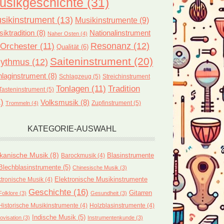
usikgeschichte
(31)
sikinstrument
(13)
Musikinstrumente
(9)
iktradition
(8)
Nationalinstrument
Naher Osten
(4)
Orchester
(11)
Resonanz
(12)
Qualität
(6)
Saiteninstrument
(20)
ythmus
(12)
laginstrument
(8)
Schlagzeug
(5)
Streichinstrument
Tonlagen
(11)
Tradition
Tasteninstrument
(5)
)
Volksmusik
(8)
Zupfinstrument
(5)
Trommeln
(4)
KATEGORIE-AUSWAHL
ikanische Musik
(8)
Blasinstrumente
Barockmusik
(4)
Blechblasinstrumente
(5)
Chinesische Musik
(3)
ktronische Musik
(4)
Elektronische Musikinstrumente
Geschichte
(16)
Gitarren
Folklore
(3)
Gesundheit
(3)
Historische Musikinstrumente
(4)
Holzblasinstrumente
(4)
Indische Musik
(5)
ovisation
(3)
Instrumentenkunde
(3)