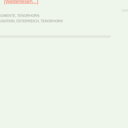
[Weiterlesen...]
ÜberTenorhorn
–
RUMENTE
,
TENORHORN
ein
ADITION
,
ÖSTERREICH
,
TENORHORN
melodischer
Star
unter
den
Blechblasinstrumenten