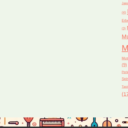
Japa
(4)
Erb
(3)
Mu
M
Mus
(9)
Perk
Spir
Tast
(1