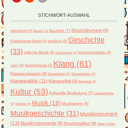
STICHWORT-AUSWAHL
Blasinstrument
(9)
Bauteile
(7)
Akkordeon
(5)
Barock
(4)
Geschichte
exotisch
(6)
Elektronische Musik
(5)
(33)
indische Musik
(6)
Instrumentenbau
(6)
Instrumente
(4)
Klang
(61)
Jazz
(6)
Kammermusik
(5)
Klangerzeugung
(8)
Klangfarbe
(5)
Klangfarben
(5)
Klangqualität
(11)
Klangvielfalt
(8)
Klangwelt
(4)
Kultur
(53)
Kulturelle Bedeutung
(7)
Lateinamerika
Musik
(19)
Musikgenres
(6)
(4)
Melodie
(4)
Musikgeschichte
(31)
Musikinstrument
(13)
Musikinstrumente
(9)
Musiktradition
(8)
Naher Osten