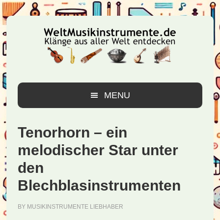
Zur
Zum
Zur
Hauptnavigation
Inhalt
Seitenspalte
springen
springen
springen
MENU
Tenorhorn – ein
melodischer Star unter
den
Blechblasinstrumenten
BY
MUSIKINSTRUMENTE LIEBHABER