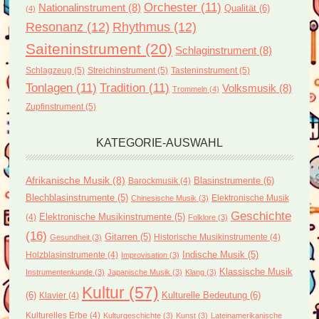
Orchester
(11)
Nationalinstrument
(8)
Qualität
(6)
(4)
Resonanz
(12)
Rhythmus
(12)
Saiteninstrument
(20)
Schlaginstrument
(8)
Schlagzeug
(5)
Streichinstrument
(5)
Tasteninstrument
(5)
Tonlagen
(11)
Tradition
(11)
Volksmusik
(8)
Trommeln
(4)
Zupfinstrument
(5)
KATEGORIE-AUSWAHL
Afrikanische Musik
(8)
Blasinstrumente
(6)
Barockmusik
(4)
Blechblasinstrumente
(5)
Elektronische Musik
Chinesische Musik
(3)
Geschichte
(4)
Elektronische Musikinstrumente
(5)
Folklore
(3)
(16)
Gitarren
(5)
Historische Musikinstrumente
(4)
Gesundheit
(3)
Holzblasinstrumente
(4)
Indische Musik
(5)
Improvisation
(3)
Klassische Musik
Instrumentenkunde
(3)
Japanische Musik
(3)
Klang
(3)
Kultur
(57)
(6)
Kulturelle Bedeutung
(6)
Klavier
(4)
Kulturelles Erbe
(4)
Kulturgeschichte
(3)
Kunst
(3)
Lateinamerikanische