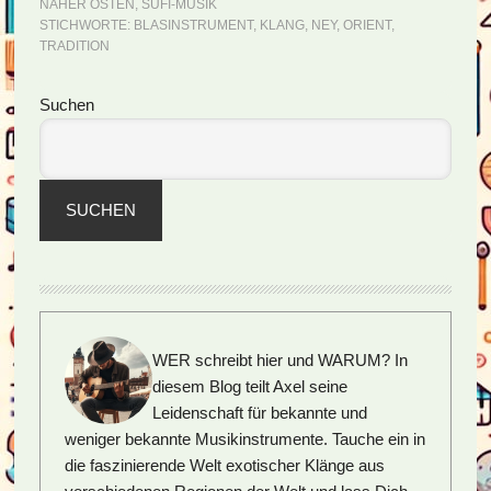
NAHER OSTEN
,
SUFI-MUSIK
STICHWORTE:
BLASINSTRUMENT
,
KLANG
,
NEY
,
ORIENT
,
TRADITION
Seitenspalte
Suchen
SUCHEN
WER schreibt hier und WARUM?
In
diesem Blog teilt Axel seine
Leidenschaft für bekannte und
weniger bekannte Musikinstrumente. Tauche ein in
die faszinierende Welt exotischer Klänge aus