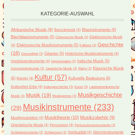
KATEGORIE-AUSWAHL
Afrikanische Musik
(8)
Blasinstrumente
(6)
Barockmusik
(4)
Blechblasinstrumente
(5)
Elektronische Musik
Chinesische Musik
(3)
Geschichte
(4)
Elektronische Musikinstrumente
(5)
Folklore
(3)
(16)
Gitarren
(5)
Historische Musikinstrumente
(4)
Gesundheit
(3)
Holzblasinstrumente
(4)
Indische Musik
(5)
Improvisation
(3)
Klassische Musik
Instrumentenkunde
(3)
Japanische Musik
(3)
Klang
(3)
Kultur
(57)
(6)
Kulturelle Bedeutung
(6)
Klavier
(4)
Kulturelles Erbe
(4)
Kulturgeschichte
(3)
Kunst
(3)
Lateinamerikanische
Musikgeschichte
Musik
(19)
Musik
(3)
Musikgenres
(3)
Musikinstrumente
(233)
(29)
Musiktheorie
(10)
Musikzubehör
(9)
Musikproduktion
(4)
Orientalische Musik
(4)
Percussion
(4)
Perkussionsinstrumente
(3)
Spiritualität
(4)
Streichinstrumente
Schlaginstrumente
(3)
Schlagzeug
(3)