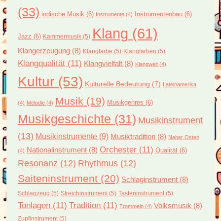
(33)
indische Musik
(6)
Instrumentenbau
(6)
Instrumente
(4)
Klang
(61)
Jazz
(6)
Kammermusik
(5)
Klangerzeugung
(8)
Klangfarbe
(5)
Klangfarben
(5)
Klangqualität
(11)
Klangvielfalt
(8)
Klangwelt
(4)
Kultur
(53)
Kulturelle Bedeutung
(7)
Lateinamerika
Musik
(19)
Musikgenres
(6)
(4)
Melodie
(4)
Musikgeschichte
(31)
Musikinstrument
(13)
Musikinstrumente
(9)
Musiktradition
(8)
Naher Osten
Orchester
(11)
Nationalinstrument
(8)
Qualität
(6)
(4)
Resonanz
(12)
Rhythmus
(12)
Saiteninstrument
(20)
Schlaginstrument
(8)
Schlagzeug
(5)
Streichinstrument
(5)
Tasteninstrument
(5)
Tonlagen
(11)
Tradition
(11)
Volksmusik
(8)
Trommeln
(4)
Zupfinstrument
(5)