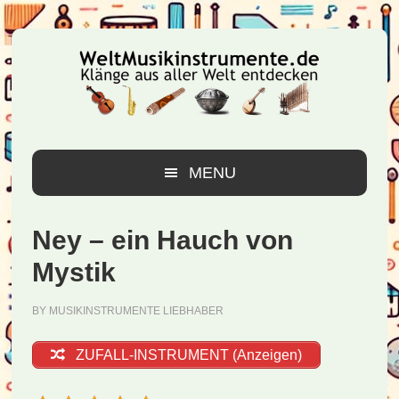
Zur
Zum
Zur
Hauptnavigation
Inhalt
Seitenspalte
springen
springen
springen
MENU
Ney – ein Hauch von
Mystik
BY
MUSIKINSTRUMENTE LIEBHABER
ZUFALL-INSTRUMENT (Anzeigen)