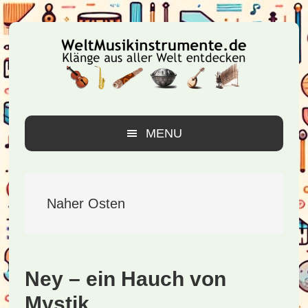
Zur
Zum
Zur
Hauptnavigation
Inhalt
Seitenspalte
springen
springen
springen
MENU
Naher Osten
Ney – ein Hauch von
Mystik