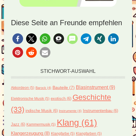
Diese Seite an Freunde empfehlen
STICHWORT-AUSWAHL
Blasinstrument
(9)
Bauteile
(7)
Akkordeon
(5)
Barock
(4)
Geschichte
exotisch
(6)
Elektronische Musik
(5)
(33)
indische Musik
(6)
Instrumentenbau
(6)
Instrumente
(4)
Klang
(61)
Jazz
(6)
Kammermusik
(5)
Klangerzeugung
(8)
Klangfarbe
(5)
Klangfarben
(5)