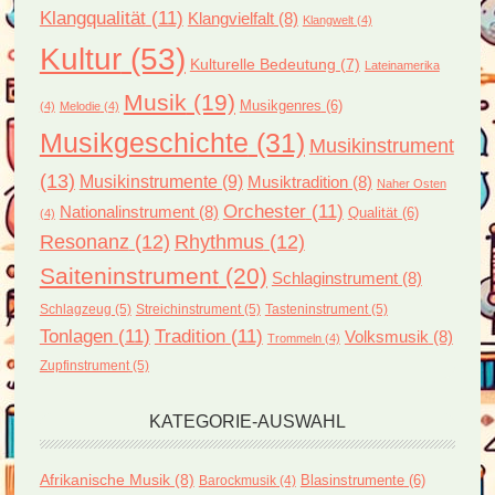
Klangqualität
(11)
Klangvielfalt
(8)
Klangwelt
(4)
Kultur
(53)
Kulturelle Bedeutung
(7)
Lateinamerika
Musik
(19)
Musikgenres
(6)
(4)
Melodie
(4)
Musikgeschichte
(31)
Musikinstrument
(13)
Musikinstrumente
(9)
Musiktradition
(8)
Naher Osten
Orchester
(11)
Nationalinstrument
(8)
Qualität
(6)
(4)
Resonanz
(12)
Rhythmus
(12)
Saiteninstrument
(20)
Schlaginstrument
(8)
Schlagzeug
(5)
Streichinstrument
(5)
Tasteninstrument
(5)
Tonlagen
(11)
Tradition
(11)
Volksmusik
(8)
Trommeln
(4)
Zupfinstrument
(5)
KATEGORIE-AUSWAHL
Afrikanische Musik
(8)
Blasinstrumente
(6)
Barockmusik
(4)