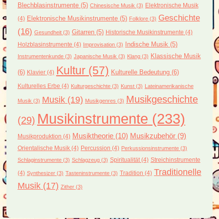
Blechblasinstrumente
(5)
Elektronische Musik
Chinesische Musik
(3)
Geschichte
(4)
Elektronische Musikinstrumente
(5)
Folklore
(3)
(16)
Gitarren
(5)
Historische Musikinstrumente
(4)
Gesundheit
(3)
Holzblasinstrumente
(4)
Indische Musik
(5)
Improvisation
(3)
Klassische Musik
Instrumentenkunde
(3)
Japanische Musik
(3)
Klang
(3)
Kultur
(57)
(6)
Kulturelle Bedeutung
(6)
Klavier
(4)
Kulturelles Erbe
(4)
Kulturgeschichte
(3)
Kunst
(3)
Lateinamerikanische
Musikgeschichte
Musik
(19)
Musik
(3)
Musikgenres
(3)
Musikinstrumente
(233)
(29)
Musiktheorie
(10)
Musikzubehör
(9)
Musikproduktion
(4)
Orientalische Musik
(4)
Percussion
(4)
Perkussionsinstrumente
(3)
Spiritualität
(4)
Streichinstrumente
Schlaginstrumente
(3)
Schlagzeug
(3)
Traditionelle
(4)
Tradition
(4)
Synthesizer
(3)
Tasteninstrumente
(3)
Musik
(17)
Zither
(3)