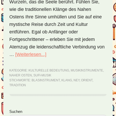
Wurzeln, das die Seele berührt. Fühlen Sie,
wie die traditionellen Klänge des Nahen
Ostens Ihre Sinne umhüllen und Sie auf eine
mystische Reise durch Zeit und Kultur
entführen. Egal ob Anfänger oder
Fortgeschrittener – erleben Sie mit jedem
Atemzug die leidenschaftliche Verbindung von
…
[Weiterlesen...]
ÜberNey
–
ein
KATEGORIE:
KULTURELLE BEDEUTUNG
,
MUSIKINSTRUMENTE
,
NAHER OSTEN
,
SUFI-MUSIK
Hauch
STICHWORTE:
BLASINSTRUMENT
,
KLANG
,
NEY
,
ORIENT
,
von
TRADITION
Mystik
Seitenspalte
Suchen