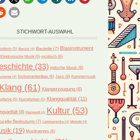
STICHWORT-AUSWAHL
Blasinstrument
Bauteile
(7)
ordeon
(5)
Barock
(4)
exotisch
(6)
Elektronische Musik
(5)
eschichte
(33)
indische Musik
(6)
Instrumentenbau
(6)
Jazz
(6)
Kammermusik
rumente
(4)
Klang
(61)
Klangerzeugung
(8)
Klangqualität
(11)
ngfarbe
(5)
Klangfarben
(5)
Kultur
(53)
ngvielfalt
(8)
Klangwelt
(4)
turelle Bedeutung
(7)
Lateinamerika
(4)
Melodie
(4)
usik
(19)
Musikgenres
(6)