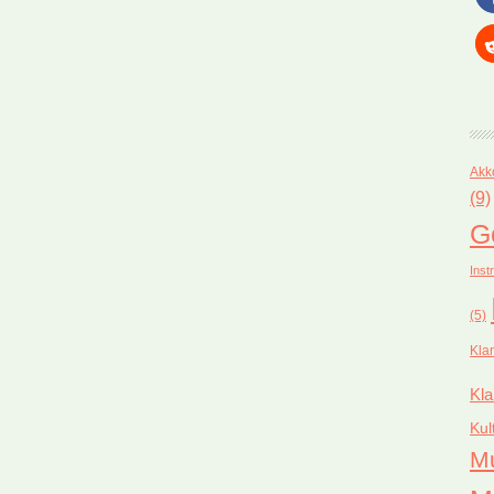
Akk
(9)
G
Inst
(5)
Kla
Kla
Kul
M