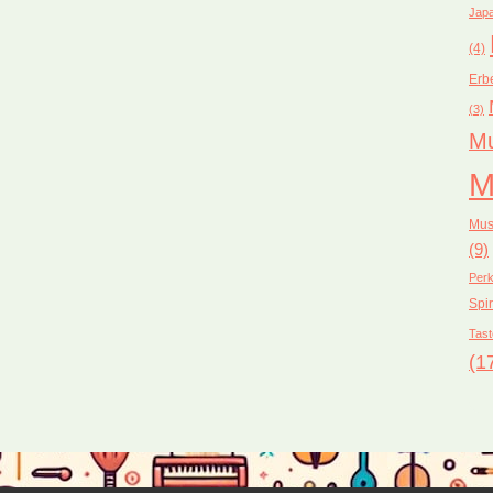
Japa
(4)
Erb
(3)
Mu
M
Mus
(9)
Perk
Spir
Tast
(1