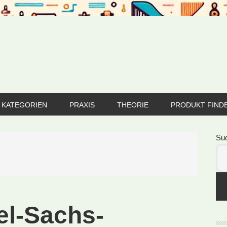
KATEGORIEN
PRAXIS
THEORIE
PRODUKT FIND
Se
Su
el-Sachs-