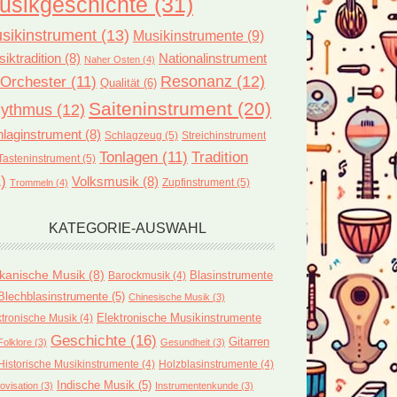
usikgeschichte
(31)
sikinstrument
(13)
Musikinstrumente
(9)
iktradition
(8)
Nationalinstrument
Naher Osten
(4)
Orchester
(11)
Resonanz
(12)
Qualität
(6)
Saiteninstrument
(20)
ythmus
(12)
laginstrument
(8)
Schlagzeug
(5)
Streichinstrument
Tonlagen
(11)
Tradition
Tasteninstrument
(5)
)
Volksmusik
(8)
Zupfinstrument
(5)
Trommeln
(4)
KATEGORIE-AUSWAHL
ikanische Musik
(8)
Blasinstrumente
Barockmusik
(4)
Blechblasinstrumente
(5)
Chinesische Musik
(3)
ktronische Musik
(4)
Elektronische Musikinstrumente
Geschichte
(16)
Gitarren
Folklore
(3)
Gesundheit
(3)
Historische Musikinstrumente
(4)
Holzblasinstrumente
(4)
Indische Musik
(5)
ovisation
(3)
Instrumentenkunde
(3)