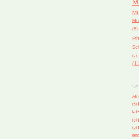
M
Mu
Mus
(8)
Rh
Sch
(5)
(11
Afr
(6)
Ele
(5)
(5)
Impr