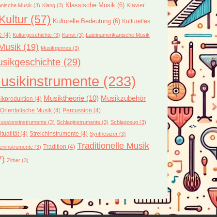
Klassische Musik
(6)
Klavier
nische Musik
(3)
Klang
(3)
Kultur
(57)
Kulturelle Bedeutung
(6)
Kulturelles
e
(4)
Kulturgeschichte
(3)
Kunst
(3)
Lateinamerikanische Musik
Musik
(19)
Musikgenres
(3)
sikgeschichte
(29)
usikinstrumente
(233)
Musiktheorie
(10)
Musikzubehör
ikproduktion
(4)
Orientalische Musik
(4)
Percussion
(4)
ussionsinstrumente
(3)
Schlaginstrumente
(3)
Schlagzeug
(3)
itualität
(4)
Streichinstrumente
(4)
Synthesizer
(3)
Traditionelle Musik
Tradition
(4)
eninstrumente
(3)
7)
Zither
(3)