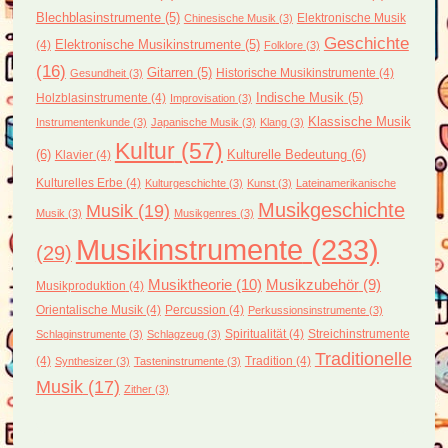
Blechblasinstrumente
(5)
Elektronische Musik
Chinesische Musik
(3)
Geschichte
(4)
Elektronische Musikinstrumente
(5)
Folklore
(3)
(16)
Gitarren
(5)
Historische Musikinstrumente
(4)
Gesundheit
(3)
Holzblasinstrumente
(4)
Indische Musik
(5)
Improvisation
(3)
Klassische Musik
Instrumentenkunde
(3)
Japanische Musik
(3)
Klang
(3)
Kultur
(57)
(6)
Kulturelle Bedeutung
(6)
Klavier
(4)
Kulturelles Erbe
(4)
Kulturgeschichte
(3)
Kunst
(3)
Lateinamerikanische
Musikgeschichte
Musik
(19)
Musik
(3)
Musikgenres
(3)
Musikinstrumente
(233)
(29)
Musiktheorie
(10)
Musikzubehör
(9)
Musikproduktion
(4)
Orientalische Musik
(4)
Percussion
(4)
Perkussionsinstrumente
(3)
Spiritualität
(4)
Streichinstrumente
Schlaginstrumente
(3)
Schlagzeug
(3)
Traditionelle
(4)
Tradition
(4)
Synthesizer
(3)
Tasteninstrumente
(3)
Musik
(17)
Zither
(3)