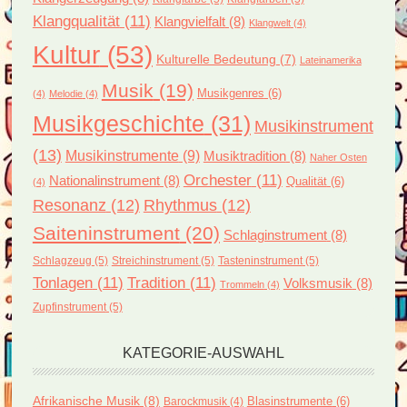
Klangqualität
(11)
Klangvielfalt
(8)
Klangwelt
(4)
Kultur
(53)
Kulturelle Bedeutung
(7)
Lateinamerika
Musik
(19)
Musikgenres
(6)
(4)
Melodie
(4)
Musikgeschichte
(31)
Musikinstrument
(13)
Musikinstrumente
(9)
Musiktradition
(8)
Naher Osten
Orchester
(11)
Nationalinstrument
(8)
Qualität
(6)
(4)
Resonanz
(12)
Rhythmus
(12)
Saiteninstrument
(20)
Schlaginstrument
(8)
Schlagzeug
(5)
Streichinstrument
(5)
Tasteninstrument
(5)
Tonlagen
(11)
Tradition
(11)
Volksmusik
(8)
Trommeln
(4)
Zupfinstrument
(5)
KATEGORIE-AUSWAHL
Afrikanische Musik
(8)
Blasinstrumente
(6)
Barockmusik
(4)