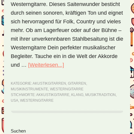
Westerngitarre. Dieses Saitenwunder besticht
durch seinen sonoren, kräftigen Ton und eignet
sich hervorragend für Folk, Country und vieles
mehr. Ob am Lagerfeuer oder auf der Bühne –
mit ihrer unverkennbaren Stahlbesaitung ist die
Westerngitarre Dein perfekter musikalischer
Begleiter. Tauche ein in die Welt der Akkorde
und …
[Weiterlesen...]
ÜberWesterngitarre
–
eine
KATEGORIE:
AKUSTIKGITARREN
,
GITARREN
,
MUSIKINSTRUMENTE
,
WESTERNGITARRE
Hommage
STICHWORTE:
AKKUSTIKGITARRE
,
KLANG
,
MUSIKTRADITION
,
an
USA
,
WESTERNGITARRE
die
Königin
der
Seitenspalte
Suchen