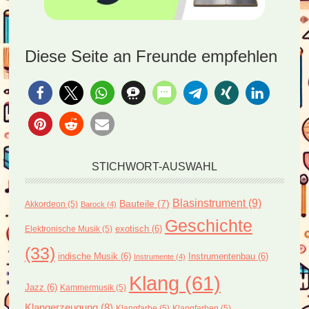
Diese Seite an Freunde empfehlen
STICHWORT-AUSWAHL
Blasinstrument
(9)
Bauteile
(7)
Akkordeon
(5)
Barock
(4)
Geschichte
exotisch
(6)
Elektronische Musik
(5)
(33)
indische Musik
(6)
Instrumentenbau
(6)
Instrumente
(4)
Klang
(61)
Jazz
(6)
Kammermusik
(5)
Klangerzeugung
(8)
Klangfarbe
(5)
Klangfarben
(5)