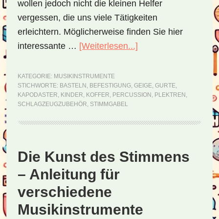
wollen jedoch nicht die kleinen Helfer
vergessen, die uns viele Tätigkeiten
erleichtern. Möglicherweise finden Sie hier
interessante …
[Weiterlesen...]
ÜberSonstiges
Zubehör
für
KATEGORIE:
MUSIKINSTRUMENTE
STICHWORTE:
BASTELN
,
BEFESTIGUNG
,
GEIGE
,
GURTE
,
Musikinstrumente
KAPODASTER
,
KINDER
,
KOFFER
,
PERCUSSION
,
PLEKTREN
,
SCHLAGZEUGZUBEHÖR
,
STIMMGABEL
Die Kunst des Stimmens
– Anleitung für
verschiedene
Musikinstrumente