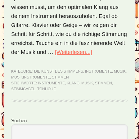
wissen musst, um den optimalen Klang aus
deinem Instrument herauszuholen. Egal ob
Gitarre, Klavier oder Geige – wir zeigen dir
Schritt für Schritt, wie du die richtige Stimmung
erreichst. Tauche ein in die faszinierende Welt
der Musik und …
[Weiterlesen...]
ÜberDie
Kunst
des
KATEGORIE:
DIE KUNST DES STIMMENS
,
INSTRUMENTE
,
MUSIK
,
MUSIKINSTRUMENTE
,
STIMMEN
Stimmens
STICHWORTE:
INSTRUMENTE
,
KLANG
,
MUSIK
,
STIMMEN
,
–
STIMMGABEL
,
TONHÖHE
Anleitung
für
verschiedene
Seitenspalte
Suchen
Musikinstrumente