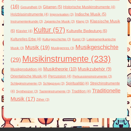
(16)
Gitarren
(5)
Historische Musikinstrumente
(4)
Gesundheit
(3)
Holzblasinstrumente
(4)
Indische Musik
(5)
Improvisation
(3)
Klassische Musik
Instrumentenkunde
(3)
Japanische Musik
(3)
Klang
(3)
Kultur
(57)
(6)
Kulturelle Bedeutung
(6)
Klavier
(4)
Kulturelles Erbe
(4)
Kulturgeschichte
(3)
Kunst
(3)
Lateinamerikanische
Musikgeschichte
Musik
(19)
Musik
(3)
Musikgenres
(3)
Musikinstrumente
(233)
(29)
Musiktheorie
(10)
Musikzubehör
(9)
Musikproduktion
(4)
Orientalische Musik
(4)
Percussion
(4)
Perkussionsinstrumente
(3)
Spiritualität
(4)
Streichinstrumente
Schlaginstrumente
(3)
Schlagzeug
(3)
Traditionelle
(4)
Tradition
(4)
Synthesizer
(3)
Tasteninstrumente
(3)
Musik
(17)
Zither
(3)