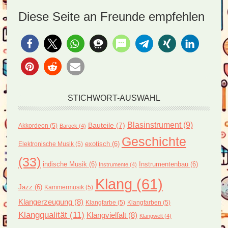
Diese Seite an Freunde empfehlen
STICHWORT-AUSWAHL
Blasinstrument
(9)
Bauteile
(7)
Akkordeon
(5)
Barock
(4)
Geschichte
exotisch
(6)
Elektronische Musik
(5)
(33)
indische Musik
(6)
Instrumentenbau
(6)
Instrumente
(4)
Klang
(61)
Jazz
(6)
Kammermusik
(5)
Klangerzeugung
(8)
Klangfarbe
(5)
Klangfarben
(5)
Klangqualität
(11)
Klangvielfalt
(8)
Klangwelt
(4)