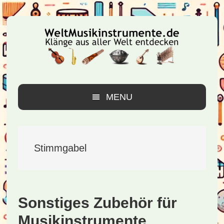
Zur
Zum
Zur
Hauptnavigation
Inhalt
Seitenspalte
springen
springen
springen
MENU
Stimmgabel
Sonstiges Zubehör für
Musikinstrumente