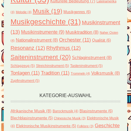
Kulturelle Bedeutung
(7)
Lateinamerika
Musik
(19)
Musikgenres
(6)
(4)
Melodie
(4)
Musikgeschichte
(31)
Musikinstrument
(13)
Musikinstrumente
(9)
Musiktradition
(8)
Naher Osten
Orchester
(11)
Nationalinstrument
(8)
Qualität
(6)
(4)
Resonanz
(12)
Rhythmus
(12)
Saiteninstrument
(20)
Schlaginstrument
(8)
Schlagzeug
(5)
Streichinstrument
(5)
Tasteninstrument
(5)
Tonlagen
(11)
Tradition
(11)
Volksmusik
(8)
Trommeln
(4)
Zupfinstrument
(5)
KATEGORIE-AUSWAHL
Afrikanische Musik
(8)
Blasinstrumente
(6)
Barockmusik
(4)
Blechblasinstrumente
(5)
Elektronische Musik
Chinesische Musik
(3)
Geschichte
(4)
Elektronische Musikinstrumente
(5)
Folklore
(3)