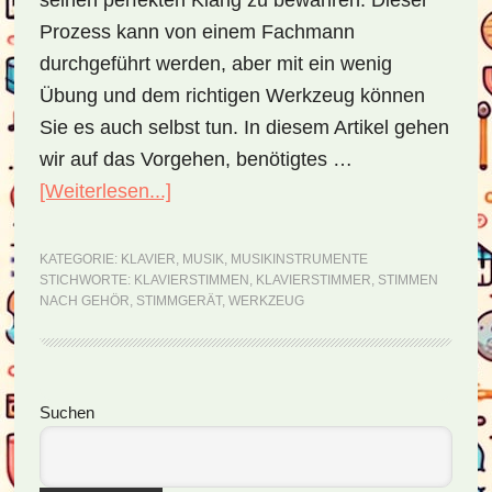
seinen perfekten Klang zu bewahren. Dieser
Prozess kann von einem Fachmann
durchgeführt werden, aber mit ein wenig
Übung und dem richtigen Werkzeug können
Sie es auch selbst tun. In diesem Artikel gehen
wir auf das Vorgehen, benötigtes …
[Weiterlesen...]
ÜberKlaviere
selber
stimmen
KATEGORIE:
KLAVIER
,
MUSIK
,
MUSIKINSTRUMENTE
STICHWORTE:
KLAVIERSTIMMEN
,
KLAVIERSTIMMER
,
STIMMEN
NACH GEHÖR
,
STIMMGERÄT
,
WERKZEUG
Seitenspalte
Suchen