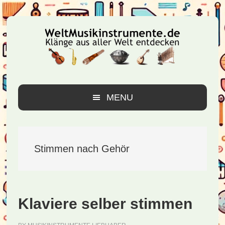
Zur
Zum
Zur
Hauptnavigation
Inhalt
Seitenspalte
springen
springen
springen
MENU
Stimmen nach Gehör
Klaviere selber stimmen