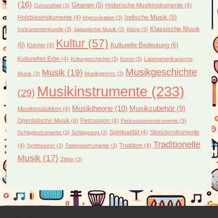
(16)
Gitarren
(5)
Historische Musikinstrumente
(4)
Gesundheit
(3)
Holzblasinstrumente
(4)
Indische Musik
(5)
Improvisation
(3)
Klassische Musik
Instrumentenkunde
(3)
Japanische Musik
(3)
Klang
(3)
Kultur
(57)
(6)
Kulturelle Bedeutung
(6)
Klavier
(4)
Kulturelles Erbe
(4)
Kulturgeschichte
(3)
Kunst
(3)
Lateinamerikanische
Musikgeschichte
Musik
(19)
Musik
(3)
Musikgenres
(3)
Musikinstrumente
(233)
(29)
Musiktheorie
(10)
Musikzubehör
(9)
Musikproduktion
(4)
Orientalische Musik
(4)
Percussion
(4)
Perkussionsinstrumente
(3)
Spiritualität
(4)
Streichinstrumente
Schlaginstrumente
(3)
Schlagzeug
(3)
Traditionelle
(4)
Tradition
(4)
Synthesizer
(3)
Tasteninstrumente
(3)
Musik
(17)
Zither
(3)