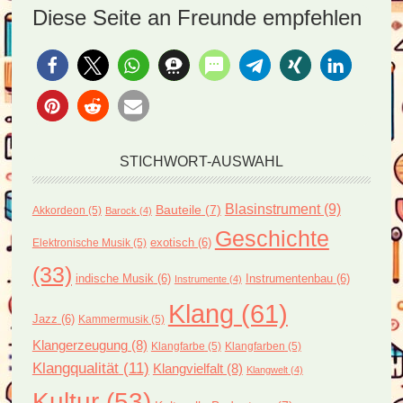
Diese Seite an Freunde empfehlen
STICHWORT-AUSWAHL
Blasinstrument
(9)
Bauteile
(7)
Akkordeon
(5)
Barock
(4)
Geschichte
exotisch
(6)
Elektronische Musik
(5)
(33)
indische Musik
(6)
Instrumentenbau
(6)
Instrumente
(4)
Klang
(61)
Jazz
(6)
Kammermusik
(5)
Klangerzeugung
(8)
Klangfarbe
(5)
Klangfarben
(5)
Klangqualität
(11)
Klangvielfalt
(8)
Klangwelt
(4)
Kultur
(53)