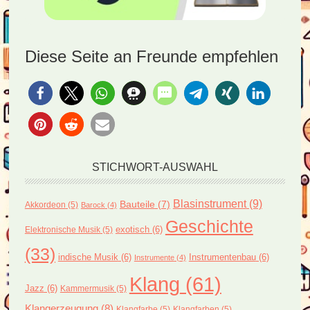
Diese Seite an Freunde empfehlen
STICHWORT-AUSWAHL
Blasinstrument
(9)
Bauteile
(7)
Akkordeon
(5)
Barock
(4)
Geschichte
exotisch
(6)
Elektronische Musik
(5)
(33)
indische Musik
(6)
Instrumentenbau
(6)
Instrumente
(4)
Klang
(61)
Jazz
(6)
Kammermusik
(5)
Klangerzeugung
(8)
Klangfarbe
(5)
Klangfarben
(5)