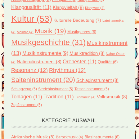
Klangqualität
(11)
Klangvielfalt
(8)
Klangwelt
(4)
Kultur
(53)
Kulturelle Bedeutung
(7)
Lateinamerika
Musik
(19)
Musikgenres
(6)
(4)
Melodie
(4)
Musikgeschichte
(31)
Musikinstrument
(13)
Musikinstrumente
(9)
Musiktradition
(8)
Naher Osten
Orchester
(11)
Nationalinstrument
(8)
Qualität
(6)
(4)
Resonanz
(12)
Rhythmus
(12)
Saiteninstrument
(20)
Schlaginstrument
(8)
Schlagzeug
(5)
Streichinstrument
(5)
Tasteninstrument
(5)
Tonlagen
(11)
Tradition
(11)
Volksmusik
(8)
Trommeln
(4)
Zupfinstrument
(5)
KATEGORIE-AUSWAHL
Afrikanische Musik
(8)
Blasinstrumente
(6)
Barockmusik
(4)