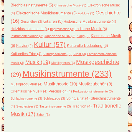
Blechblasinstrumente
(5)
Elektronische Musik
Chinesische Musik
(3)
Geschichte
(4)
Elektronische Musikinstrumente
(5)
Folklore
(3)
(16)
Gitarren
(5)
Historische Musikinstrumente
(4)
Gesundheit
(3)
Holzblasinstrumente
(4)
Indische Musik
(5)
Improvisation
(3)
Klassische Musik
Instrumentenkunde
(3)
Japanische Musik
(3)
Klang
(3)
Kultur
(57)
(6)
Kulturelle Bedeutung
(6)
Klavier
(4)
Kulturelles Erbe
(4)
Kulturgeschichte
(3)
Kunst
(3)
Lateinamerikanische
Musikgeschichte
Musik
(19)
Musik
(3)
Musikgenres
(3)
Musikinstrumente
(233)
(29)
Musiktheorie
(10)
Musikzubehör
(9)
Musikproduktion
(4)
Orientalische Musik
(4)
Percussion
(4)
Perkussionsinstrumente
(3)
Spiritualität
(4)
Streichinstrumente
Schlaginstrumente
(3)
Schlagzeug
(3)
Traditionelle
(4)
Tradition
(4)
Synthesizer
(3)
Tasteninstrumente
(3)
Musik
(17)
Zither
(3)