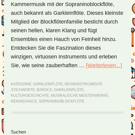
Kammermusik mit der Sopraninoblockflöte,
auch bekannt als Garkleinflöte. Dieses kleinste
Mitglied der Blockflötenfamilie besticht durch
seinen hellen, klaren Klang und fügt
Ensembles einen Hauch von Feinheit hinzu.
Entdecken Sie die Faszination dieses
winzigen, virtuosen Instruments und erleben
Sie, wie seine zauberhaften …
[Weiterlesen...]
ÜberG
–
die
KATEGORIE:
GARKLEINFLÖTE
,
MUSIKINSTRUMENTE
STICHWORTE:
BAROCK
,
GARKLEINFLÖTE
,
Zaub
KULTURGESCHICHTE
,
MUSIKALISCHE MEISTERWERKE
,
der
RENAISSANCE
,
SOPRANINOBLOCKFLÖTE
klein
Töne
Seitenspalte
Suchen