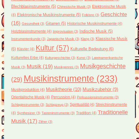
Blechblasinstrumente
(5)
Elektronische Musik
Chinesische Musik
(3)
Geschichte
(4)
Elektronische Musikinstrumente
(5)
Folklore
(3)
(16)
Gitarren
(5)
Historische Musikinstrumente
(4)
Gesundheit
(3)
Holzblasinstrumente
(4)
Indische Musik
(5)
Improvisation
(3)
Klassische Musik
Instrumentenkunde
(3)
Japanische Musik
(3)
Klang
(3)
Kultur
(57)
(6)
Kulturelle Bedeutung
(6)
Klavier
(4)
Kulturelles Erbe
(4)
Kulturgeschichte
(3)
Kunst
(3)
Lateinamerikanische
Musikgeschichte
Musik
(19)
Musik
(3)
Musikgenres
(3)
Musikinstrumente
(233)
(29)
Musiktheorie
(10)
Musikzubehör
(9)
Musikproduktion
(4)
Orientalische Musik
(4)
Percussion
(4)
Perkussionsinstrumente
(3)
Spiritualität
(4)
Streichinstrumente
Schlaginstrumente
(3)
Schlagzeug
(3)
Traditionelle
(4)
Tradition
(4)
Synthesizer
(3)
Tasteninstrumente
(3)
Musik
(17)
Zither
(3)