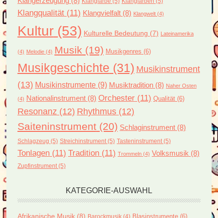
Klangerzeugung
(8)
Klangfarbe
(5)
Klangfarben
(5)
Klangqualität
(11)
Klangvielfalt
(8)
Klangwelt
(4)
Kultur
(53)
Kulturelle Bedeutung
(7)
Lateinamerika
Musik
(19)
Musikgenres
(6)
(4)
Melodie
(4)
Musikgeschichte
(31)
Musikinstrument
(13)
Musikinstrumente
(9)
Musiktradition
(8)
Naher Osten
Orchester
(11)
Nationalinstrument
(8)
Qualität
(6)
(4)
Resonanz
(12)
Rhythmus
(12)
Saiteninstrument
(20)
Schlaginstrument
(8)
Schlagzeug
(5)
Streichinstrument
(5)
Tasteninstrument
(5)
Tonlagen
(11)
Tradition
(11)
Volksmusik
(8)
Trommeln
(4)
Zupfinstrument
(5)
KATEGORIE-AUSWAHL
Afrikanische Musik
(8)
Blasinstrumente
(6)
Barockmusik
(4)