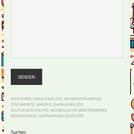
KATEGORIE:
GARKLEINFLÖTE
,
MUSIKINSTRUMENTE
STICHWORTE:
BAROCK
,
GARKLEINFLÖTE
,
KULTURGESCHICHTE
,
MUSIKALISCHE MEISTERWERKE
,
RENAISSANCE
,
SOPRANINOBLOCKFLÖTE
Seitenspalte
Suchen