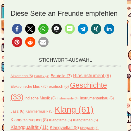
Diese Seite an Freunde empfehlen
STICHWORT-AUSWAHL
Blasinstrument
(9)
Bauteile
(7)
Akkordeon
(5)
Barock
(4)
Geschichte
exotisch
(6)
Elektronische Musik
(5)
(33)
indische Musik
(6)
Instrumentenbau
(6)
Instrumente
(4)
Klang
(61)
Jazz
(6)
Kammermusik
(5)
Klangerzeugung
(8)
Klangfarbe
(5)
Klangfarben
(5)
Klangqualität
(11)
Klangvielfalt
(8)
Klangwelt
(4)