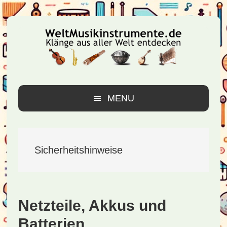
Zur
Zum
Zur
Hauptnavigation
Inhalt
Seitenspalte
springen
springen
springen
MENU
Sicherheitshinweise
Netzteile, Akkus und
Batterien