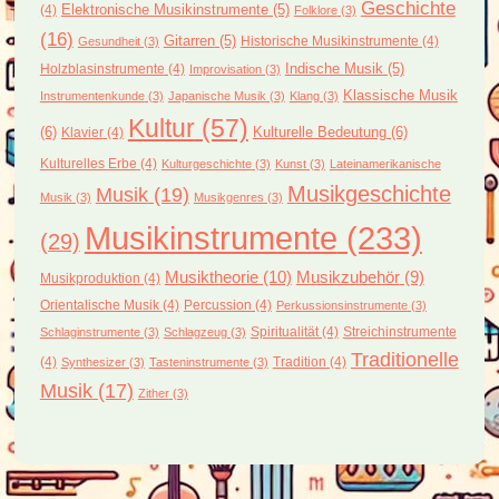
Geschichte
(4)
Elektronische Musikinstrumente
(5)
Folklore
(3)
(16)
Gitarren
(5)
Historische Musikinstrumente
(4)
Gesundheit
(3)
Holzblasinstrumente
(4)
Indische Musik
(5)
Improvisation
(3)
Klassische Musik
Instrumentenkunde
(3)
Japanische Musik
(3)
Klang
(3)
Kultur
(57)
(6)
Kulturelle Bedeutung
(6)
Klavier
(4)
Kulturelles Erbe
(4)
Kulturgeschichte
(3)
Kunst
(3)
Lateinamerikanische
Musikgeschichte
Musik
(19)
Musik
(3)
Musikgenres
(3)
Musikinstrumente
(233)
(29)
Musiktheorie
(10)
Musikzubehör
(9)
Musikproduktion
(4)
Orientalische Musik
(4)
Percussion
(4)
Perkussionsinstrumente
(3)
Spiritualität
(4)
Streichinstrumente
Schlaginstrumente
(3)
Schlagzeug
(3)
Traditionelle
(4)
Tradition
(4)
Synthesizer
(3)
Tasteninstrumente
(3)
Musik
(17)
Zither
(3)