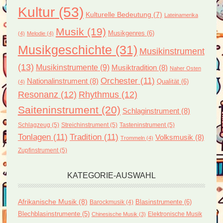
Kultur
(53)
Kulturelle Bedeutung
(7)
Lateinamerika
Musik
(19)
Musikgenres
(6)
(4)
Melodie
(4)
Musikgeschichte
(31)
Musikinstrument
(13)
Musikinstrumente
(9)
Musiktradition
(8)
Naher Osten
Orchester
(11)
Nationalinstrument
(8)
Qualität
(6)
(4)
Resonanz
(12)
Rhythmus
(12)
Saiteninstrument
(20)
Schlaginstrument
(8)
Schlagzeug
(5)
Streichinstrument
(5)
Tasteninstrument
(5)
Tonlagen
(11)
Tradition
(11)
Volksmusik
(8)
Trommeln
(4)
Zupfinstrument
(5)
KATEGORIE-AUSWAHL
Afrikanische Musik
(8)
Blasinstrumente
(6)
Barockmusik
(4)
Blechblasinstrumente
(5)
Elektronische Musik
Chinesische Musik
(3)