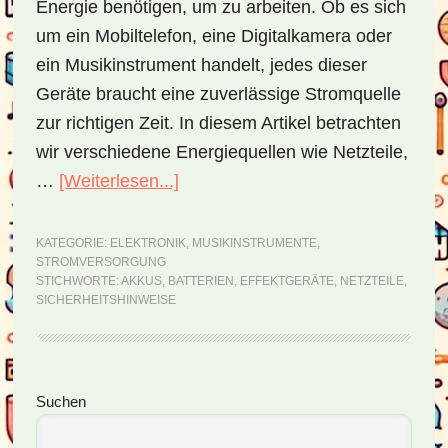
Energie benötigen, um zu arbeiten. Ob es sich
um ein Mobiltelefon, eine Digitalkamera oder
ein Musikinstrument handelt, jedes dieser
Geräte braucht eine zuverlässige Stromquelle
zur richtigen Zeit. In diesem Artikel betrachten
wir verschiedene Energiequellen wie Netzteile,
…
[Weiterlesen...]
ÜberNetzteile,
Akkus
und
KATEGORIE:
ELEKTRONIK
,
MUSIKINSTRUMENTE
,
STROMVERSORGUNG
Batterien
STICHWORTE:
AKKUS
,
BATTERIEN
,
EFFEKTGERÄTE
,
NETZTEILE
,
SICHERHEITSHINWEISE
Seitenspalte
Suchen