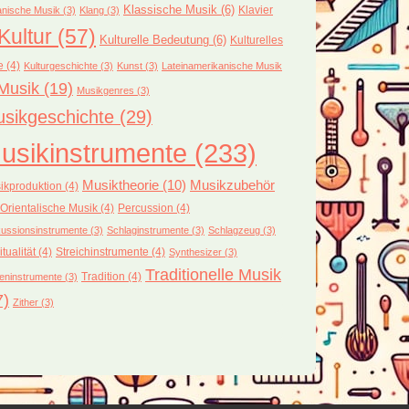
Klassische Musik
(6)
Klavier
nische Musik
(3)
Klang
(3)
Kultur
(57)
Kulturelle Bedeutung
(6)
Kulturelles
e
(4)
Kulturgeschichte
(3)
Kunst
(3)
Lateinamerikanische Musik
Musik
(19)
Musikgenres
(3)
sikgeschichte
(29)
usikinstrumente
(233)
Musiktheorie
(10)
Musikzubehör
ikproduktion
(4)
Orientalische Musik
(4)
Percussion
(4)
ussionsinstrumente
(3)
Schlaginstrumente
(3)
Schlagzeug
(3)
itualität
(4)
Streichinstrumente
(4)
Synthesizer
(3)
Traditionelle Musik
Tradition
(4)
eninstrumente
(3)
7)
Zither
(3)