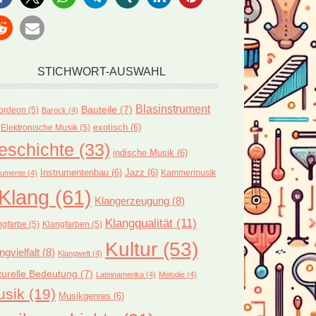
STICHWORT-AUSWAHL
Blasinstrument
Bauteile
(7)
ordeon
(5)
Barock
(4)
exotisch
(6)
Elektronische Musik
(5)
eschichte
(33)
indische Musik
(6)
Instrumentenbau
(6)
Jazz
(6)
Kammermusik
rumente
(4)
Klang
(61)
Klangerzeugung
(8)
Klangqualität
(11)
ngfarbe
(5)
Klangfarben
(5)
Kultur
(53)
ngvielfalt
(8)
Klangwelt
(4)
turelle Bedeutung
(7)
Lateinamerika
(4)
Melodie
(4)
usik
(19)
Musikgenres
(6)