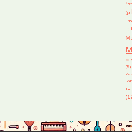
Japa
(4)
Erb
(3)
Mu
M
Mus
(9)
Perk
Spir
Tast
(1