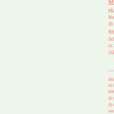
M
Mu
Mus
(8)
Rh
Sch
(5)
(11
Afr
(6)
Ele
(5)
(5)
Impr