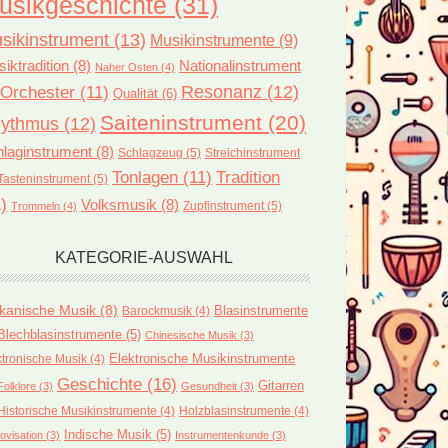
usikgeschichte
(31)
sikinstrument
(13)
Musikinstrumente
(9)
iktradition
(8)
Nationalinstrument
Naher Osten
(4)
Orchester
(11)
Resonanz
(12)
Qualität
(6)
Saiteninstrument
(20)
ythmus
(12)
laginstrument
(8)
Schlagzeug
(5)
Streichinstrument
Tonlagen
(11)
Tradition
Tasteninstrument
(5)
)
Volksmusik
(8)
Zupfinstrument
(5)
Trommeln
(4)
KATEGORIE-AUSWAHL
ikanische Musik
(8)
Blasinstrumente
Barockmusik
(4)
Blechblasinstrumente
(5)
Chinesische Musik
(3)
ktronische Musik
(4)
Elektronische Musikinstrumente
Geschichte
(16)
Gitarren
Folklore
(3)
Gesundheit
(3)
Historische Musikinstrumente
(4)
Holzblasinstrumente
(4)
Indische Musik
(5)
ovisation
(3)
Instrumentenkunde
(3)