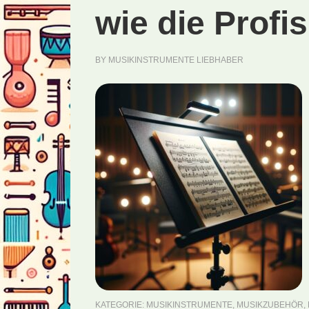
wie die Profis
BY
MUSIKINSTRUMENTE LIEBHABER
KATEGORIE:
MUSIKINSTRUMENTE
,
MUSIKZUBEHÖR
,