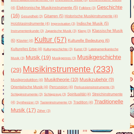
Geschichte
(4)
Elektronische Musikinstrumente
(5)
Folklore
(3)
(16)
Gitarren
(5)
Historische Musikinstrumente
(4)
Gesundheit
(3)
Holzblasinstrumente
(4)
Indische Musik
(5)
Improvisation
(3)
Klassische Musik
Instrumentenkunde
(3)
Japanische Musik
(3)
Klang
(3)
Kultur
(57)
(6)
Kulturelle Bedeutung
(6)
Klavier
(4)
Kulturelles Erbe
(4)
Kulturgeschichte
(3)
Kunst
(3)
Lateinamerikanische
Musikgeschichte
Musik
(19)
Musik
(3)
Musikgenres
(3)
Musikinstrumente
(233)
(29)
Musiktheorie
(10)
Musikzubehör
(9)
Musikproduktion
(4)
Orientalische Musik
(4)
Percussion
(4)
Perkussionsinstrumente
(3)
Spiritualität
(4)
Streichinstrumente
Schlaginstrumente
(3)
Schlagzeug
(3)
Traditionelle
(4)
Tradition
(4)
Synthesizer
(3)
Tasteninstrumente
(3)
Musik
(17)
Zither
(3)