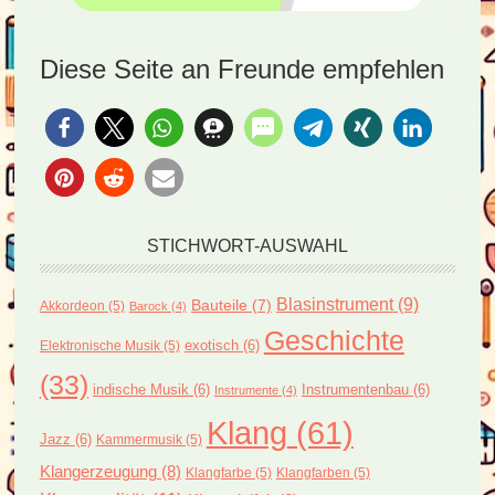
Diese Seite an Freunde empfehlen
STICHWORT-AUSWAHL
Blasinstrument
(9)
Bauteile
(7)
Akkordeon
(5)
Barock
(4)
Geschichte
exotisch
(6)
Elektronische Musik
(5)
(33)
indische Musik
(6)
Instrumentenbau
(6)
Instrumente
(4)
Klang
(61)
Jazz
(6)
Kammermusik
(5)
Klangerzeugung
(8)
Klangfarbe
(5)
Klangfarben
(5)