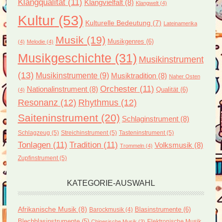
Klangqualität
(11)
Klangvielfalt
(8)
Klangwelt
(4)
Kultur
(53)
Kulturelle Bedeutung
(7)
Lateinamerika
Musik
(19)
Musikgenres
(6)
(4)
Melodie
(4)
Musikgeschichte
(31)
Musikinstrument
(13)
Musikinstrumente
(9)
Musiktradition
(8)
Naher Osten
Orchester
(11)
Nationalinstrument
(8)
Qualität
(6)
(4)
Resonanz
(12)
Rhythmus
(12)
Saiteninstrument
(20)
Schlaginstrument
(8)
Schlagzeug
(5)
Streichinstrument
(5)
Tasteninstrument
(5)
Tonlagen
(11)
Tradition
(11)
Volksmusik
(8)
Trommeln
(4)
Zupfinstrument
(5)
KATEGORIE-AUSWAHL
Afrikanische Musik
(8)
Blasinstrumente
(6)
Barockmusik
(4)
Blechblasinstrumente
(5)
Elektronische Musik
Chinesische Musik
(3)