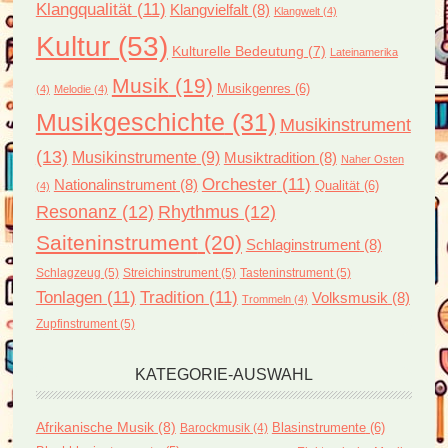
Klangqualität
(11)
Klangvielfalt
(8)
Klangwelt
(4)
Kultur
(53)
Kulturelle Bedeutung
(7)
Lateinamerika
Musik
(19)
Musikgenres
(6)
(4)
Melodie
(4)
Musikgeschichte
(31)
Musikinstrument
(13)
Musikinstrumente
(9)
Musiktradition
(8)
Naher Osten
Orchester
(11)
Nationalinstrument
(8)
Qualität
(6)
(4)
Resonanz
(12)
Rhythmus
(12)
Saiteninstrument
(20)
Schlaginstrument
(8)
Schlagzeug
(5)
Streichinstrument
(5)
Tasteninstrument
(5)
Tonlagen
(11)
Tradition
(11)
Volksmusik
(8)
Trommeln
(4)
Zupfinstrument
(5)
KATEGORIE-AUSWAHL
Afrikanische Musik
(8)
Blasinstrumente
(6)
Barockmusik
(4)