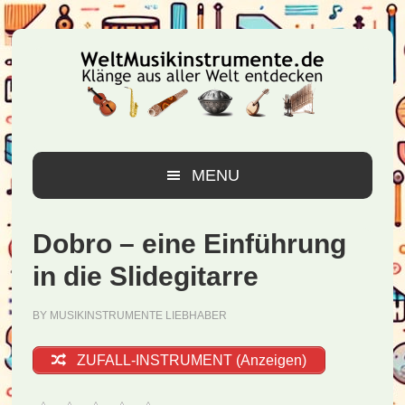
Zur
Zum
Zur
Hauptnavigation
Inhalt
Seitenspalte
springen
springen
springen
MENU
Dobro – eine Einführung
in die Slidegitarre
BY
MUSIKINSTRUMENTE LIEBHABER
ZUFALL-INSTRUMENT (Anzeigen)