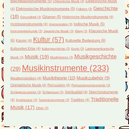
Blechblasinstrumente
(5)
Elektronische Musik
Chinesische Musik
(3)
Geschichte
(4)
Elektronische Musikinstrumente
(5)
Folklore
(3)
(16)
Gitarren
(5)
Historische Musikinstrumente
(4)
Gesundheit
(3)
Holzblasinstrumente
(4)
Indische Musik
(5)
Improvisation
(3)
Klassische Musik
Instrumentenkunde
(3)
Japanische Musik
(3)
Klang
(3)
Kultur
(57)
(6)
Kulturelle Bedeutung
(6)
Klavier
(4)
Kulturelles Erbe
(4)
Kulturgeschichte
(3)
Kunst
(3)
Lateinamerikanische
Musikgeschichte
Musik
(19)
Musik
(3)
Musikgenres
(3)
Musikinstrumente
(233)
(29)
Musiktheorie
(10)
Musikzubehör
(9)
Musikproduktion
(4)
Orientalische Musik
(4)
Percussion
(4)
Perkussionsinstrumente
(3)
Spiritualität
(4)
Streichinstrumente
Schlaginstrumente
(3)
Schlagzeug
(3)
Traditionelle
(4)
Tradition
(4)
Synthesizer
(3)
Tasteninstrumente
(3)
Musik
(17)
Zither
(3)