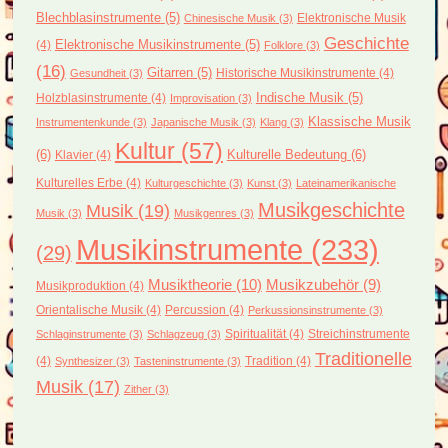
Blechblasinstrumente
(5)
Elektronische Musik
Chinesische Musik
(3)
Geschichte
(4)
Elektronische Musikinstrumente
(5)
Folklore
(3)
(16)
Gitarren
(5)
Historische Musikinstrumente
(4)
Gesundheit
(3)
Holzblasinstrumente
(4)
Indische Musik
(5)
Improvisation
(3)
Klassische Musik
Instrumentenkunde
(3)
Japanische Musik
(3)
Klang
(3)
Kultur
(57)
(6)
Kulturelle Bedeutung
(6)
Klavier
(4)
Kulturelles Erbe
(4)
Kulturgeschichte
(3)
Kunst
(3)
Lateinamerikanische
Musikgeschichte
Musik
(19)
Musik
(3)
Musikgenres
(3)
Musikinstrumente
(233)
(29)
Musiktheorie
(10)
Musikzubehör
(9)
Musikproduktion
(4)
Orientalische Musik
(4)
Percussion
(4)
Perkussionsinstrumente
(3)
Spiritualität
(4)
Streichinstrumente
Schlaginstrumente
(3)
Schlagzeug
(3)
Traditionelle
(4)
Tradition
(4)
Synthesizer
(3)
Tasteninstrumente
(3)
Musik
(17)
Zither
(3)