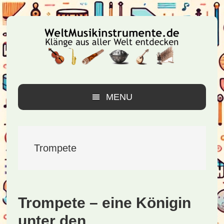
Zur
Zum
Zur
Hauptnavigation
Inhalt
Seitenspalte
springen
springen
springen
MENU
Trompete
Trompete – eine Königin
unter den