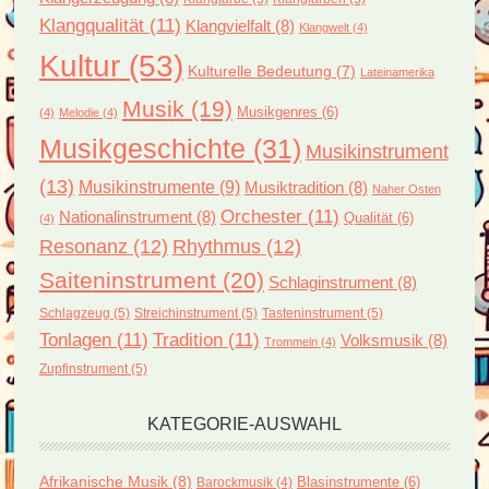
Klangqualität
(11)
Klangvielfalt
(8)
Klangwelt
(4)
Kultur
(53)
Kulturelle Bedeutung
(7)
Lateinamerika
Musik
(19)
Musikgenres
(6)
(4)
Melodie
(4)
Musikgeschichte
(31)
Musikinstrument
(13)
Musikinstrumente
(9)
Musiktradition
(8)
Naher Osten
Orchester
(11)
Nationalinstrument
(8)
Qualität
(6)
(4)
Resonanz
(12)
Rhythmus
(12)
Saiteninstrument
(20)
Schlaginstrument
(8)
Schlagzeug
(5)
Streichinstrument
(5)
Tasteninstrument
(5)
Tonlagen
(11)
Tradition
(11)
Volksmusik
(8)
Trommeln
(4)
Zupfinstrument
(5)
KATEGORIE-AUSWAHL
Afrikanische Musik
(8)
Blasinstrumente
(6)
Barockmusik
(4)