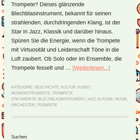
Trompete? Dieses glänzende
Blechblasinstrument, bekannt für seinen
strahlenden, durchdringenden Klang, ist der
Star in Jazz, Klassik und darüber hinaus.
Spüren Sie die Energie, wenn die Trompete
mit Virtuosität und Leidenschaft Töne in die
Luft zaubert. Ob Solo oder im Ensemble, die
Trompete fesselt und …
[Weiterlesen...]
ÜberTrompe
–
eine
KATEGORIE:
GESCHICHTE
,
KULTUR
,
KUNST
,
MUSIKINSTRUMENTE
,
TROMPETE
Königin
STICHWORTE:
BLECHBLASINSTRUMENT
,
JAZZ
,
KLASSIK
,
MUSIK
,
unter
ORCHESTER
,
TROMPETE
den
Blechblasin
Seitenspalte
Suchen