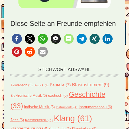
Diese Seite an Freunde empfehlen
STICHWORT-AUSWAHL
Blasinstrument
(9)
Bauteile
(7)
Akkordeon
(5)
Barock
(4)
Geschichte
exotisch
(6)
Elektronische Musik
(5)
(33)
indische Musik
(6)
Instrumentenbau
(6)
Instrumente
(4)
Klang
(61)
Jazz
(6)
Kammermusik
(5)
Klangerzeugung
(8)
Klangfarbe
(5)
Klangfarben
(5)