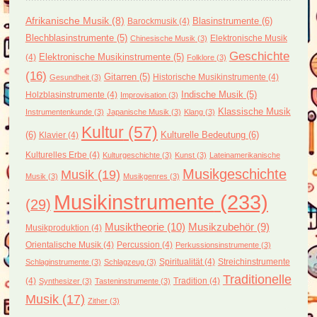
Afrikanische Musik
(8)
Blasinstrumente
(6)
Barockmusik
(4)
Blechblasinstrumente
(5)
Elektronische Musik
Chinesische Musik
(3)
Geschichte
(4)
Elektronische Musikinstrumente
(5)
Folklore
(3)
(16)
Gitarren
(5)
Historische Musikinstrumente
(4)
Gesundheit
(3)
Holzblasinstrumente
(4)
Indische Musik
(5)
Improvisation
(3)
Klassische Musik
Instrumentenkunde
(3)
Japanische Musik
(3)
Klang
(3)
Kultur
(57)
(6)
Kulturelle Bedeutung
(6)
Klavier
(4)
Kulturelles Erbe
(4)
Kulturgeschichte
(3)
Kunst
(3)
Lateinamerikanische
Musikgeschichte
Musik
(19)
Musik
(3)
Musikgenres
(3)
Musikinstrumente
(233)
(29)
Musiktheorie
(10)
Musikzubehör
(9)
Musikproduktion
(4)
Orientalische Musik
(4)
Percussion
(4)
Perkussionsinstrumente
(3)
Spiritualität
(4)
Streichinstrumente
Schlaginstrumente
(3)
Schlagzeug
(3)
Traditionelle
(4)
Tradition
(4)
Synthesizer
(3)
Tasteninstrumente
(3)
Musik
(17)
Zither
(3)