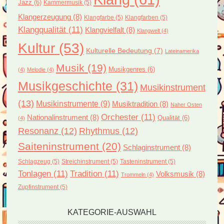
Jazz
(6)
Kammermusik
(5)
Klangerzeugung
(8)
Klangfarbe
(5)
Klangfarben
(5)
Klangqualität
(11)
Klangvielfalt
(8)
Klangwelt
(4)
Kultur
(53)
Kulturelle Bedeutung
(7)
Lateinamerika
Musik
(19)
Musikgenres
(6)
(4)
Melodie
(4)
Musikgeschichte
(31)
Musikinstrument
(13)
Musikinstrumente
(9)
Musiktradition
(8)
Naher Osten
Orchester
(11)
Nationalinstrument
(8)
Qualität
(6)
(4)
Resonanz
(12)
Rhythmus
(12)
Saiteninstrument
(20)
Schlaginstrument
(8)
Schlagzeug
(5)
Streichinstrument
(5)
Tasteninstrument
(5)
Tonlagen
(11)
Tradition
(11)
Volksmusik
(8)
Trommeln
(4)
Zupfinstrument
(5)
KATEGORIE-AUSWAHL