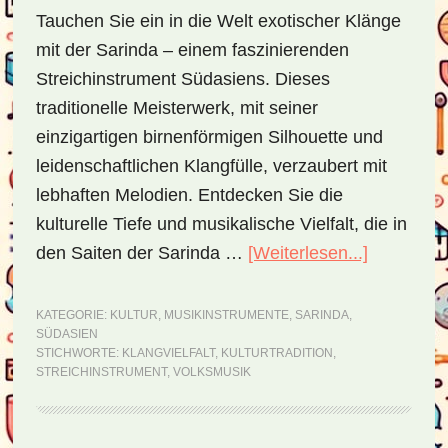
Tauchen Sie ein in die Welt exotischer Klänge
mit der Sarinda – einem faszinierenden
Streichinstrument Südasiens. Dieses
traditionelle Meisterwerk, mit seiner
einzigartigen birnenförmigen Silhouette und
leidenschaftlichen Klangfülle, verzaubert mit
lebhaften Melodien. Entdecken Sie die
kulturelle Tiefe und musikalische Vielfalt, die in
den Saiten der Sarinda …
[Weiterlesen...]
ÜberSari
–
Ein
KATEGORIE:
KULTUR
,
MUSIKINSTRUMENTE
,
SARINDA
,
SÜDASIEN
faszinier
STICHWORTE:
KLANGVIELFALT
,
KULTURTRADITION
,
Streichin
STREICHINSTRUMENT
,
VOLKSMUSIK
mit
reicher