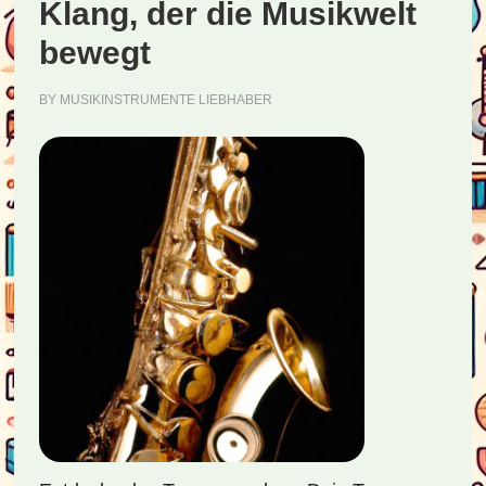
Jazz
Klang, der die Musikwelt
bewegt
BY
MUSIKINSTRUMENTE LIEBHABER