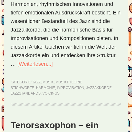
Harmonien, rhythmischen Innovationen und
tiefen emotionalen Ausdruckskraft besticht. Ein
wesentlicher Bestandteil des Jazz sind die
Jazzakkorde, die die harmonische Basis für
Improvisationen und Kompositionen bieten. In
diesem Artikel tauchen wir tief in die Welt der
Jazzakkorde ein und entdecken ihre Struktur,
…
[Weiterlesen...]
ÜberJazzakkorde
–
eine
KATEGORIE:
JAZZ
,
MUSIK
,
MUSIKTHEORIE
STICHWORTE:
HARMONIE
,
IMPROVISATION
,
JAZZAKKORDE
,
Einführung
JAZZSTANDARDS
,
VOICINGS
in
die
Welt
Tenorsaxophon – ein
des