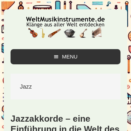
Zur
Zum
Zur
Hauptnavigation
Inhalt
Seitenspalte
springen
springen
springen
MENU
Jazz
Jazzakkorde – eine
Einführung in die Welt des