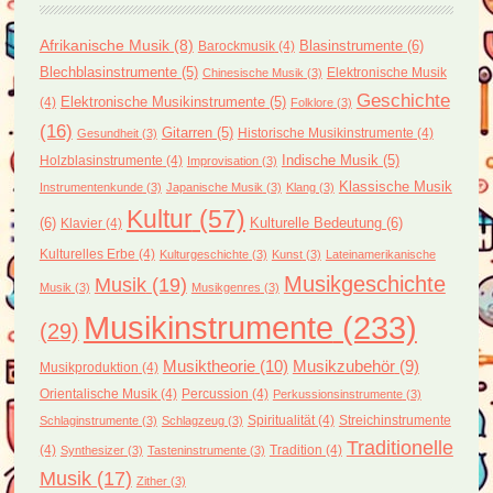
Afrikanische Musik
(8)
Blasinstrumente
(6)
Barockmusik
(4)
Blechblasinstrumente
(5)
Elektronische Musik
Chinesische Musik
(3)
Geschichte
(4)
Elektronische Musikinstrumente
(5)
Folklore
(3)
(16)
Gitarren
(5)
Historische Musikinstrumente
(4)
Gesundheit
(3)
Holzblasinstrumente
(4)
Indische Musik
(5)
Improvisation
(3)
Klassische Musik
Instrumentenkunde
(3)
Japanische Musik
(3)
Klang
(3)
Kultur
(57)
(6)
Kulturelle Bedeutung
(6)
Klavier
(4)
Kulturelles Erbe
(4)
Kulturgeschichte
(3)
Kunst
(3)
Lateinamerikanische
Musikgeschichte
Musik
(19)
Musik
(3)
Musikgenres
(3)
Musikinstrumente
(233)
(29)
Musiktheorie
(10)
Musikzubehör
(9)
Musikproduktion
(4)
Orientalische Musik
(4)
Percussion
(4)
Perkussionsinstrumente
(3)
Spiritualität
(4)
Streichinstrumente
Schlaginstrumente
(3)
Schlagzeug
(3)
Traditionelle
(4)
Tradition
(4)
Synthesizer
(3)
Tasteninstrumente
(3)
Musik
(17)
Zither
(3)