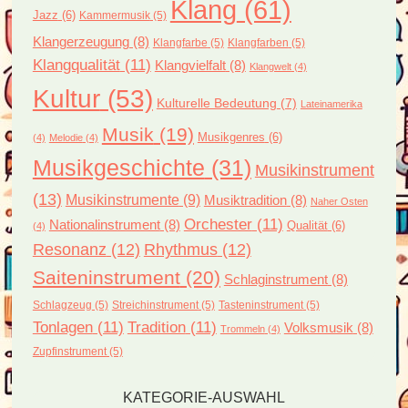
Klang
(61)
Jazz
(6)
Kammermusik
(5)
Klangerzeugung
(8)
Klangfarbe
(5)
Klangfarben
(5)
Klangqualität
(11)
Klangvielfalt
(8)
Klangwelt
(4)
Kultur
(53)
Kulturelle Bedeutung
(7)
Lateinamerika
Musik
(19)
Musikgenres
(6)
(4)
Melodie
(4)
Musikgeschichte
(31)
Musikinstrument
(13)
Musikinstrumente
(9)
Musiktradition
(8)
Naher Osten
Orchester
(11)
Nationalinstrument
(8)
Qualität
(6)
(4)
Resonanz
(12)
Rhythmus
(12)
Saiteninstrument
(20)
Schlaginstrument
(8)
Schlagzeug
(5)
Streichinstrument
(5)
Tasteninstrument
(5)
Tonlagen
(11)
Tradition
(11)
Volksmusik
(8)
Trommeln
(4)
Zupfinstrument
(5)
KATEGORIE-AUSWAHL