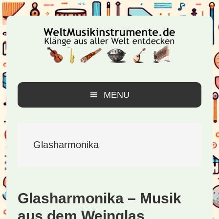
Zur
Zum
Zur
Hauptnavigation
Inhalt
Seitenspalte
springen
springen
springen
MENU
Glasharmonika
Glasharmonika – Musik
aus dem Weinglas