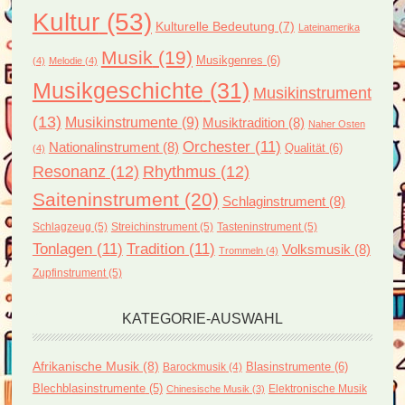
Kultur
(53)
Kulturelle Bedeutung
(7)
Lateinamerika
Musik
(19)
Musikgenres
(6)
(4)
Melodie
(4)
Musikgeschichte
(31)
Musikinstrument
(13)
Musikinstrumente
(9)
Musiktradition
(8)
Naher Osten
Orchester
(11)
Nationalinstrument
(8)
Qualität
(6)
(4)
Resonanz
(12)
Rhythmus
(12)
Saiteninstrument
(20)
Schlaginstrument
(8)
Schlagzeug
(5)
Streichinstrument
(5)
Tasteninstrument
(5)
Tonlagen
(11)
Tradition
(11)
Volksmusik
(8)
Trommeln
(4)
Zupfinstrument
(5)
KATEGORIE-AUSWAHL
Afrikanische Musik
(8)
Blasinstrumente
(6)
Barockmusik
(4)
Blechblasinstrumente
(5)
Elektronische Musik
Chinesische Musik
(3)