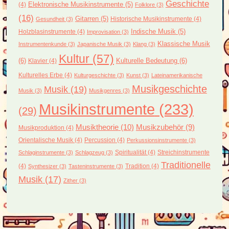
Geschichte
(4)
Elektronische Musikinstrumente
(5)
Folklore
(3)
(16)
Gitarren
(5)
Historische Musikinstrumente
(4)
Gesundheit
(3)
Holzblasinstrumente
(4)
Indische Musik
(5)
Improvisation
(3)
Klassische Musik
Instrumentenkunde
(3)
Japanische Musik
(3)
Klang
(3)
Kultur
(57)
(6)
Kulturelle Bedeutung
(6)
Klavier
(4)
Kulturelles Erbe
(4)
Kulturgeschichte
(3)
Kunst
(3)
Lateinamerikanische
Musikgeschichte
Musik
(19)
Musik
(3)
Musikgenres
(3)
Musikinstrumente
(233)
(29)
Musiktheorie
(10)
Musikzubehör
(9)
Musikproduktion
(4)
Orientalische Musik
(4)
Percussion
(4)
Perkussionsinstrumente
(3)
Spiritualität
(4)
Streichinstrumente
Schlaginstrumente
(3)
Schlagzeug
(3)
Traditionelle
(4)
Tradition
(4)
Synthesizer
(3)
Tasteninstrumente
(3)
Musik
(17)
Zither
(3)