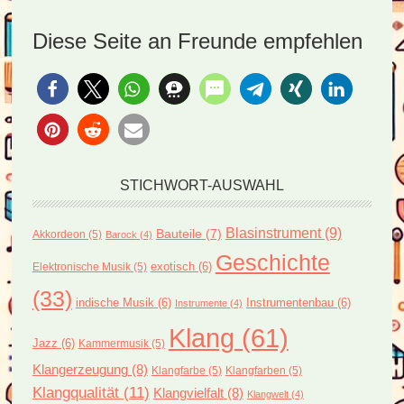
Diese Seite an Freunde empfehlen
STICHWORT-AUSWAHL
Blasinstrument
(9)
Bauteile
(7)
Akkordeon
(5)
Barock
(4)
Geschichte
exotisch
(6)
Elektronische Musik
(5)
(33)
indische Musik
(6)
Instrumentenbau
(6)
Instrumente
(4)
Klang
(61)
Jazz
(6)
Kammermusik
(5)
Klangerzeugung
(8)
Klangfarbe
(5)
Klangfarben
(5)
Klangqualität
(11)
Klangvielfalt
(8)
Klangwelt
(4)