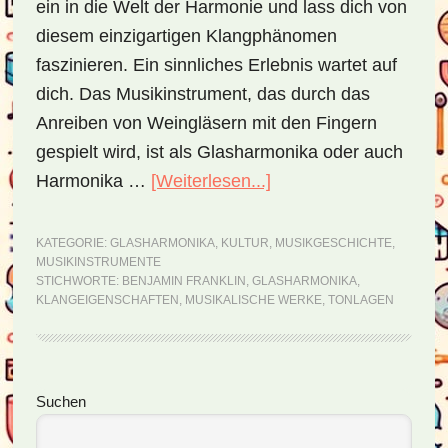
ein in die Welt der Harmonie und lass dich von
diesem einzigartigen Klangphänomen
faszinieren. Ein sinnliches Erlebnis wartet auf
dich. Das Musikinstrument, das durch das
Anreiben von Weingläsern mit den Fingern
gespielt wird, ist als Glasharmonika oder auch
Harmonika …
[Weiterlesen...]
ÜberGlasharmonika
–
Musik
KATEGORIE:
GLASHARMONIKA
,
KULTUR
,
MUSIKGESCHICHTE
,
MUSIKINSTRUMENTE
aus
STICHWORTE:
BENJAMIN FRANKLIN
,
GLASHARMONIKA
,
dem
KLANGEIGENSCHAFTEN
,
MUSIKALISCHE WERKE
,
TONLAGEN
Weinglas
Seitenspalte
Suchen