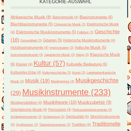
KATEGORIE-AUSWAHL
Afrikanische Musik
(8)
Blasinstrumente
(6)
Barockmusik
(4)
Blechblasinstrumente
(5)
Elektronische Musik
Chinesische Musik
(3)
Geschichte
(4)
Elektronische Musikinstrumente
(5)
Folklore
(3)
(16)
Gitarren
(5)
Historische Musikinstrumente
(4)
Gesundheit
(3)
Holzblasinstrumente
(4)
Indische Musik
(5)
Improvisation
(3)
Klassische Musik
Instrumentenkunde
(3)
Japanische Musik
(3)
Klang
(3)
Kultur
(57)
(6)
Kulturelle Bedeutung
(6)
Klavier
(4)
Kulturelles Erbe
(4)
Kulturgeschichte
(3)
Kunst
(3)
Lateinamerikanische
Musikgeschichte
Musik
(19)
Musik
(3)
Musikgenres
(3)
Musikinstrumente
(233)
(29)
Musiktheorie
(10)
Musikzubehör
(9)
Musikproduktion
(4)
Orientalische Musik
(4)
Percussion
(4)
Perkussionsinstrumente
(3)
Spiritualität
(4)
Streichinstrumente
Schlaginstrumente
(3)
Schlagzeug
(3)
Traditionelle
(4)
Tradition
(4)
Synthesizer
(3)
Tasteninstrumente
(3)