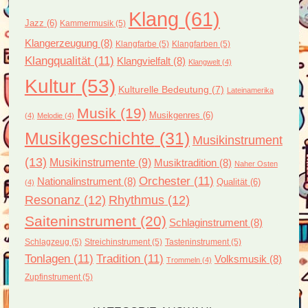
Klang
(61)
Jazz
(6)
Kammermusik
(5)
Klangerzeugung
(8)
Klangfarbe
(5)
Klangfarben
(5)
Klangqualität
(11)
Klangvielfalt
(8)
Klangwelt
(4)
Kultur
(53)
Kulturelle Bedeutung
(7)
Lateinamerika
Musik
(19)
Musikgenres
(6)
(4)
Melodie
(4)
Musikgeschichte
(31)
Musikinstrument
(13)
Musikinstrumente
(9)
Musiktradition
(8)
Naher Osten
Orchester
(11)
Nationalinstrument
(8)
Qualität
(6)
(4)
Resonanz
(12)
Rhythmus
(12)
Saiteninstrument
(20)
Schlaginstrument
(8)
Schlagzeug
(5)
Streichinstrument
(5)
Tasteninstrument
(5)
Tonlagen
(11)
Tradition
(11)
Volksmusik
(8)
Trommeln
(4)
Zupfinstrument
(5)