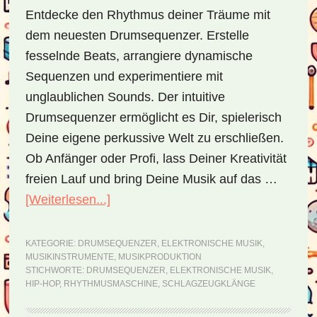
Entdecke den Rhythmus deiner Träume mit
dem neuesten Drumsequenzer. Erstelle
fesselnde Beats, arrangiere dynamische
Sequenzen und experimentiere mit
unglaublichen Sounds. Der intuitive
Drumsequenzer ermöglicht es Dir, spielerisch
Deine eigene perkussive Welt zu erschließen.
Ob Anfänger oder Profi, lass Deiner Kreativität
freien Lauf und bring Deine Musik auf das …
[Weiterlesen...]
ÜberDrumsequenzer
–
die
KATEGORIE:
DRUMSEQUENZER
,
ELEKTRONISCHE MUSIK
,
MUSIKINSTRUMENTE
,
MUSIKPRODUKTION
Revolution
STICHWORTE:
DRUMSEQUENZER
,
ELEKTRONISCHE MUSIK
,
der
HIP-HOP
,
RHYTHMUSMASCHINE
,
SCHLAGZEUGKLÄNGE
Rhythmuserzeugung