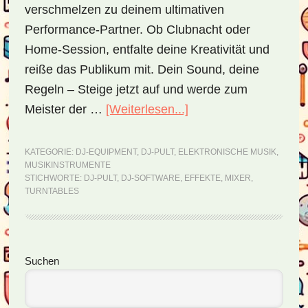
verschmelzen zu deinem ultimativen
Performance-Partner. Ob Clubnacht oder
Home-Session, entfalte deine Kreativität und
reiße das Publikum mit. Dein Sound, deine
Regeln – Steige jetzt auf und werde zum
Meister der …
[Weiterlesen...]
ÜberDJ-
Pult
–
KATEGORIE:
DJ-EQUIPMENT
,
DJ-PULT
,
ELEKTRONISCHE MUSIK
,
MUSIKINSTRUMENTE
Essentials
STICHWORTE:
DJ-PULT
,
DJ-SOFTWARE
,
EFFEKTE
,
MIXER
,
für
TURNTABLES
den
perfekten
Auftritt
Seitenspalte
Suchen