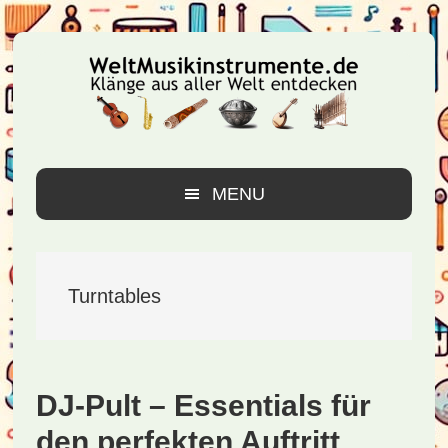
Zur
Zum
Zur
Hauptnavigation
Inhalt
Seitenspalte
springen
springen
springen
MENU
Turntables
DJ-Pult – Essentials für
den perfekten Auftritt