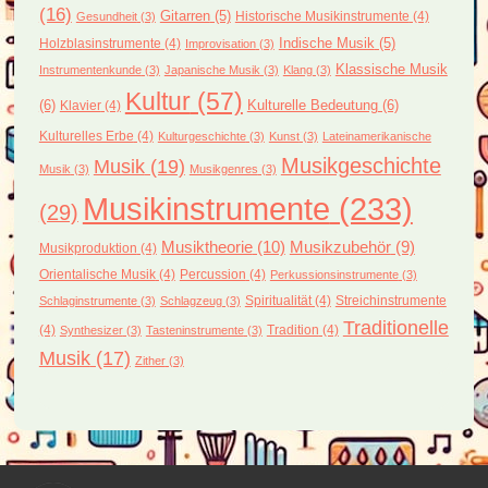
(16)
Gitarren
(5)
Historische Musikinstrumente
(4)
Gesundheit
(3)
Holzblasinstrumente
(4)
Indische Musik
(5)
Improvisation
(3)
Klassische Musik
Instrumentenkunde
(3)
Japanische Musik
(3)
Klang
(3)
Kultur
(57)
(6)
Kulturelle Bedeutung
(6)
Klavier
(4)
Kulturelles Erbe
(4)
Kulturgeschichte
(3)
Kunst
(3)
Lateinamerikanische
Musikgeschichte
Musik
(19)
Musik
(3)
Musikgenres
(3)
Musikinstrumente
(233)
(29)
Musiktheorie
(10)
Musikzubehör
(9)
Musikproduktion
(4)
Orientalische Musik
(4)
Percussion
(4)
Perkussionsinstrumente
(3)
Spiritualität
(4)
Streichinstrumente
Schlaginstrumente
(3)
Schlagzeug
(3)
Traditionelle
(4)
Tradition
(4)
Synthesizer
(3)
Tasteninstrumente
(3)
Musik
(17)
Zither
(3)