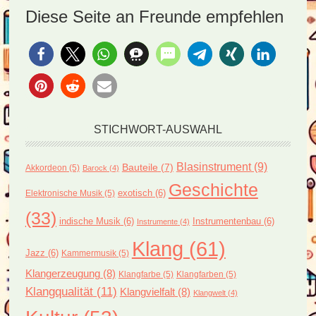
Diese Seite an Freunde empfehlen
STICHWORT-AUSWAHL
Blasinstrument
(9)
Bauteile
(7)
Akkordeon
(5)
Barock
(4)
Geschichte
exotisch
(6)
Elektronische Musik
(5)
(33)
indische Musik
(6)
Instrumentenbau
(6)
Instrumente
(4)
Klang
(61)
Jazz
(6)
Kammermusik
(5)
Klangerzeugung
(8)
Klangfarbe
(5)
Klangfarben
(5)
Klangqualität
(11)
Klangvielfalt
(8)
Klangwelt
(4)