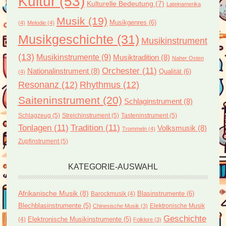
Kultur
(53)
Kulturelle Bedeutung
(7)
Lateinamerika
Musik
(19)
Musikgenres
(6)
(4)
Melodie
(4)
Musikgeschichte
(31)
Musikinstrument
(13)
Musikinstrumente
(9)
Musiktradition
(8)
Naher Osten
Orchester
(11)
Nationalinstrument
(8)
Qualität
(6)
(4)
Resonanz
(12)
Rhythmus
(12)
Saiteninstrument
(20)
Schlaginstrument
(8)
Schlagzeug
(5)
Streichinstrument
(5)
Tasteninstrument
(5)
Tonlagen
(11)
Tradition
(11)
Volksmusik
(8)
Trommeln
(4)
Zupfinstrument
(5)
KATEGORIE-AUSWAHL
Afrikanische Musik
(8)
Blasinstrumente
(6)
Barockmusik
(4)
Blechblasinstrumente
(5)
Elektronische Musik
Chinesische Musik
(3)
Geschichte
(4)
Elektronische Musikinstrumente
(5)
Folklore
(3)