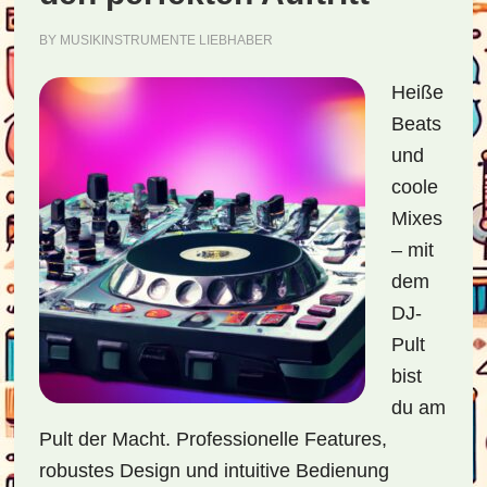
BY
MUSIKINSTRUMENTE LIEBHABER
Heiße
Beats
und
coole
Mixes
– mit
dem
DJ-
Pult
bist
du am
Pult der Macht. Professionelle Features,
robustes Design und intuitive Bedienung