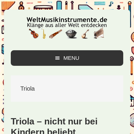
Zur
Zum
Zur
Hauptnavigation
Inhalt
Seitenspalte
springen
springen
springen
MENU
Triola
Triola – nicht nur bei
Kindern beliebt