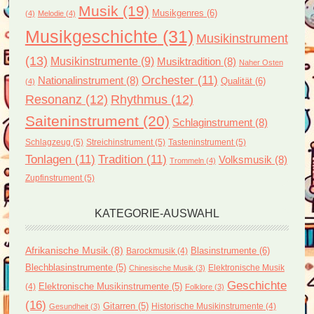
Musik
(19)
Musikgenres
(6)
(4)
Melodie
(4)
Musikgeschichte
(31)
Musikinstrument
(13)
Musikinstrumente
(9)
Musiktradition
(8)
Naher Osten
Orchester
(11)
Nationalinstrument
(8)
Qualität
(6)
(4)
Resonanz
(12)
Rhythmus
(12)
Saiteninstrument
(20)
Schlaginstrument
(8)
Schlagzeug
(5)
Streichinstrument
(5)
Tasteninstrument
(5)
Tonlagen
(11)
Tradition
(11)
Volksmusik
(8)
Trommeln
(4)
Zupfinstrument
(5)
KATEGORIE-AUSWAHL
Afrikanische Musik
(8)
Blasinstrumente
(6)
Barockmusik
(4)
Blechblasinstrumente
(5)
Elektronische Musik
Chinesische Musik
(3)
Geschichte
(4)
Elektronische Musikinstrumente
(5)
Folklore
(3)
(16)
Gitarren
(5)
Historische Musikinstrumente
(4)
Gesundheit
(3)