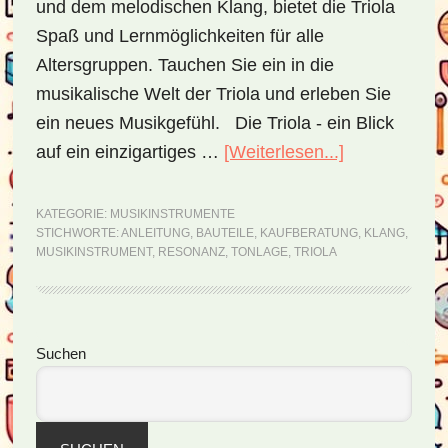
und dem melodischen Klang, bietet die Triola
Spaß und Lernmöglichkeiten für alle
Altersgruppen. Tauchen Sie ein in die
musikalische Welt der Triola und erleben Sie
ein neues Musikgefühl. Die Triola - ein Blick
auf ein einzigartiges …
[Weiterlesen...]
ÜberTriola
–
nicht
KATEGORIE:
MUSIKINSTRUMENTE
STICHWORTE:
ANLEITUNG
,
BAUTEILE
,
KAUFBERATUNG
,
KLANG
,
nur
MUSIKINSTRUMENT
,
RESONANZ
,
TONLAGE
,
TRIOLA
bei
Kindern
beliebt
Seitenspalte
Suchen