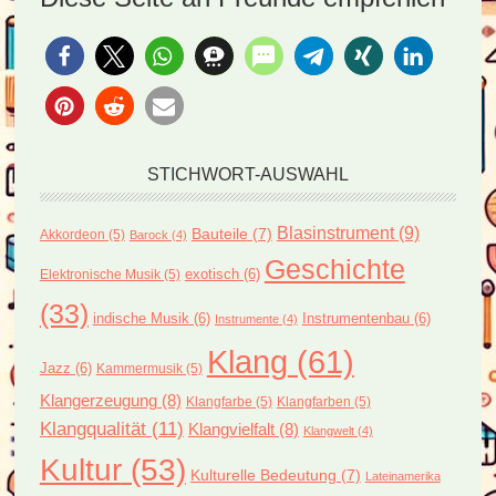
STICHWORT-AUSWAHL
Blasinstrument
(9)
Bauteile
(7)
Akkordeon
(5)
Barock
(4)
Geschichte
exotisch
(6)
Elektronische Musik
(5)
(33)
indische Musik
(6)
Instrumentenbau
(6)
Instrumente
(4)
Klang
(61)
Jazz
(6)
Kammermusik
(5)
Klangerzeugung
(8)
Klangfarbe
(5)
Klangfarben
(5)
Klangqualität
(11)
Klangvielfalt
(8)
Klangwelt
(4)
Kultur
(53)
Kulturelle Bedeutung
(7)
Lateinamerika