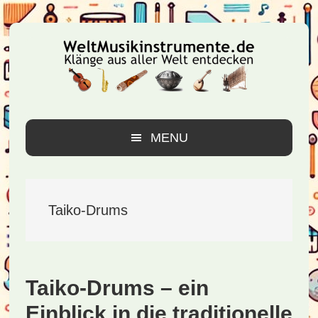
Zur
Zum
Zur
Hauptnavigation
Inhalt
Seitenspalte
springen
springen
springen
MENU
Taiko-Drums
Taiko-Drums – ein
Einblick in die traditionelle