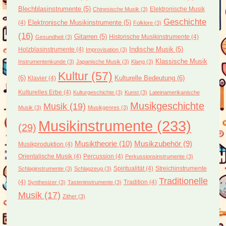
Blechblasinstrumente
(5)
Elektronische Musik
Chinesische Musik
(3)
Geschichte
(4)
Elektronische Musikinstrumente
(5)
Folklore
(3)
(16)
Gitarren
(5)
Historische Musikinstrumente
(4)
Gesundheit
(3)
Holzblasinstrumente
(4)
Indische Musik
(5)
Improvisation
(3)
Klassische Musik
Instrumentenkunde
(3)
Japanische Musik
(3)
Klang
(3)
Kultur
(57)
(6)
Kulturelle Bedeutung
(6)
Klavier
(4)
Kulturelles Erbe
(4)
Kulturgeschichte
(3)
Kunst
(3)
Lateinamerikanische
Musikgeschichte
Musik
(19)
Musik
(3)
Musikgenres
(3)
Musikinstrumente
(233)
(29)
Musiktheorie
(10)
Musikzubehör
(9)
Musikproduktion
(4)
Orientalische Musik
(4)
Percussion
(4)
Perkussionsinstrumente
(3)
Spiritualität
(4)
Streichinstrumente
Schlaginstrumente
(3)
Schlagzeug
(3)
Traditionelle
(4)
Tradition
(4)
Synthesizer
(3)
Tasteninstrumente
(3)
Musik
(17)
Zither
(3)