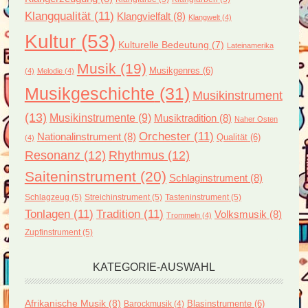
Klangqualität
(11)
Klangvielfalt
(8)
Klangwelt
(4)
Kultur
(53)
Kulturelle Bedeutung
(7)
Lateinamerika
Musik
(19)
Musikgenres
(6)
(4)
Melodie
(4)
Musikgeschichte
(31)
Musikinstrument
(13)
Musikinstrumente
(9)
Musiktradition
(8)
Naher Osten
Orchester
(11)
Nationalinstrument
(8)
Qualität
(6)
(4)
Resonanz
(12)
Rhythmus
(12)
Saiteninstrument
(20)
Schlaginstrument
(8)
Schlagzeug
(5)
Streichinstrument
(5)
Tasteninstrument
(5)
Tonlagen
(11)
Tradition
(11)
Volksmusik
(8)
Trommeln
(4)
Zupfinstrument
(5)
KATEGORIE-AUSWAHL
Afrikanische Musik
(8)
Blasinstrumente
(6)
Barockmusik
(4)