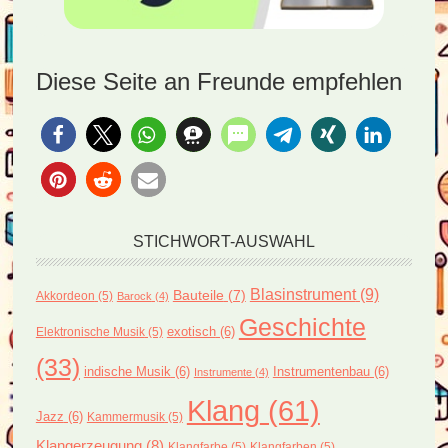
Diese Seite an Freunde empfehlen
STICHWORT-AUSWAHL
Blasinstrument
(9)
Bauteile
(7)
Akkordeon
(5)
Barock
(4)
Geschichte
exotisch
(6)
Elektronische Musik
(5)
(33)
indische Musik
(6)
Instrumentenbau
(6)
Instrumente
(4)
Klang
(61)
Jazz
(6)
Kammermusik
(5)
Klangerzeugung
(8)
Klangfarbe
(5)
Klangfarben
(5)