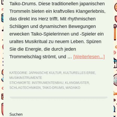
Taiko-Drums. Diese traditionellen japanischen
Trommeln bieten ein kraftvolles Klangerlebnis,
das direkt ins Herz trifft. Mit rhythmischen
Schlägen und dynamischen Bewegungen
erwecken Taiko-Spielerinnen und -Spieler ein
uraltes Musikritual zu neuem Leben. Spüren
Sie die Energie, die durch jeden
Trommelschlag strömt, und …
[Weiterlesen...]
ÜberT
Drum
–
KATEGORIE:
JAPANISCHE KULTUR
,
KULTURELLES ERBE
,
MUSIKINSTRUMENTE
ein
STICHWORTE:
INSTRUMENTENBAU
,
KLANGMUSTER
,
Einbli
SCHLAGTECHNIKEN
,
TAIKO-DRUMS
,
WADAIKO
in
die
tradit
Seitenspalte
Suchen