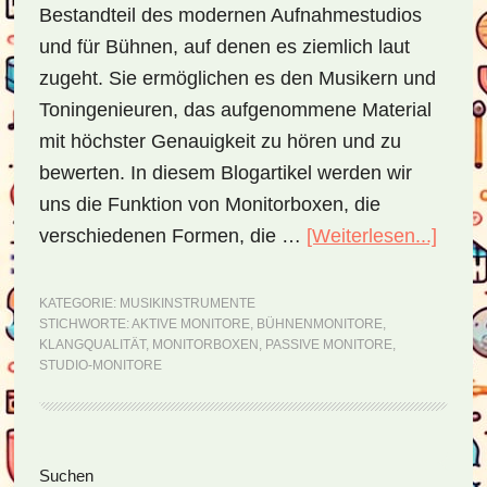
Bestandteil des modernen Aufnahmestudios
und für Bühnen, auf denen es ziemlich laut
zugeht. Sie ermöglichen es den Musikern und
Toningenieuren, das aufgenommene Material
mit höchster Genauigkeit zu hören und zu
bewerten. In diesem Blogartikel werden wir
uns die Funktion von Monitorboxen, die
verschiedenen Formen, die …
[Weiterlesen...]
Über
–
der
KATEGORIE:
MUSIKINSTRUMENTE
STICHWORTE:
AKTIVE MONITORE
,
BÜHNENMONITORE
,
einfa
KLANGQUALITÄT
,
MONITORBOXEN
,
PASSIVE MONITORE
,
Weg
STUDIO-MONITORE
zur
Klang
Seitenspalte
Suchen