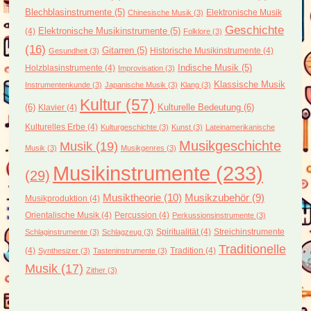
Blechblasinstrumente
(5)
Elektronische Musik
Chinesische Musik
(3)
Geschichte
(4)
Elektronische Musikinstrumente
(5)
Folklore
(3)
(16)
Gitarren
(5)
Historische Musikinstrumente
(4)
Gesundheit
(3)
Holzblasinstrumente
(4)
Indische Musik
(5)
Improvisation
(3)
Klassische Musik
Instrumentenkunde
(3)
Japanische Musik
(3)
Klang
(3)
Kultur
(57)
(6)
Kulturelle Bedeutung
(6)
Klavier
(4)
Kulturelles Erbe
(4)
Kulturgeschichte
(3)
Kunst
(3)
Lateinamerikanische
Musikgeschichte
Musik
(19)
Musik
(3)
Musikgenres
(3)
Musikinstrumente
(233)
(29)
Musiktheorie
(10)
Musikzubehör
(9)
Musikproduktion
(4)
Orientalische Musik
(4)
Percussion
(4)
Perkussionsinstrumente
(3)
Spiritualität
(4)
Streichinstrumente
Schlaginstrumente
(3)
Schlagzeug
(3)
Traditionelle
(4)
Tradition
(4)
Synthesizer
(3)
Tasteninstrumente
(3)
Musik
(17)
Zither
(3)