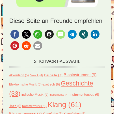
Diese Seite an Freunde empfehlen
STICHWORT-AUSWAHL
Blasinstrument
(9)
Bauteile
(7)
Akkordeon
(5)
Barock
(4)
Geschichte
exotisch
(6)
Elektronische Musik
(5)
(33)
indische Musik
(6)
Instrumentenbau
(6)
Instrumente
(4)
Klang
(61)
Jazz
(6)
Kammermusik
(5)
Klangerzeugung
(8)
Klangfarbe
(5)
Klangfarben
(5)