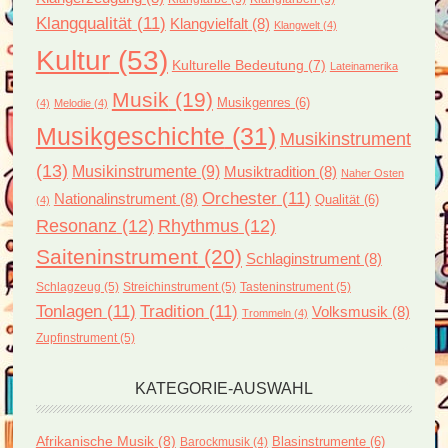
Klangqualität
(11)
Klangvielfalt
(8)
Klangwelt
(4)
Kultur
(53)
Kulturelle Bedeutung
(7)
Lateinamerika
Musik
(19)
Musikgenres
(6)
(4)
Melodie
(4)
Musikgeschichte
(31)
Musikinstrument
(13)
Musikinstrumente
(9)
Musiktradition
(8)
Naher Osten
Orchester
(11)
Nationalinstrument
(8)
Qualität
(6)
(4)
Resonanz
(12)
Rhythmus
(12)
Saiteninstrument
(20)
Schlaginstrument
(8)
Schlagzeug
(5)
Streichinstrument
(5)
Tasteninstrument
(5)
Tonlagen
(11)
Tradition
(11)
Volksmusik
(8)
Trommeln
(4)
Zupfinstrument
(5)
KATEGORIE-AUSWAHL
Afrikanische Musik
(8)
Blasinstrumente
(6)
Barockmusik
(4)