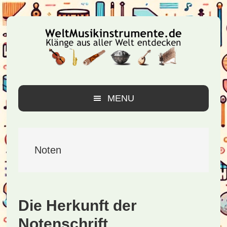
Zur
Zum
Zur
Hauptnavigation
Inhalt
Seitenspalte
springen
springen
springen
MENU
Noten
Die Herkunft der
Notenschrift