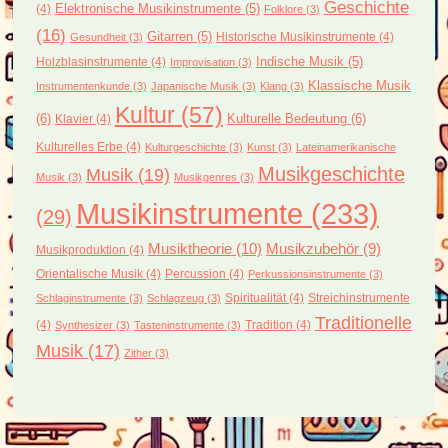
Geschichte
(4)
Elektronische Musikinstrumente
(5)
Folklore
(3)
(16)
Gitarren
(5)
Historische Musikinstrumente
(4)
Gesundheit
(3)
Holzblasinstrumente
(4)
Indische Musik
(5)
Improvisation
(3)
Klassische Musik
Instrumentenkunde
(3)
Japanische Musik
(3)
Klang
(3)
Kultur
(57)
(6)
Kulturelle Bedeutung
(6)
Klavier
(4)
Kulturelles Erbe
(4)
Kulturgeschichte
(3)
Kunst
(3)
Lateinamerikanische
Musikgeschichte
Musik
(19)
Musik
(3)
Musikgenres
(3)
Musikinstrumente
(233)
(29)
Musiktheorie
(10)
Musikzubehör
(9)
Musikproduktion
(4)
Orientalische Musik
(4)
Percussion
(4)
Perkussionsinstrumente
(3)
Spiritualität
(4)
Streichinstrumente
Schlaginstrumente
(3)
Schlagzeug
(3)
Traditionelle
(4)
Tradition
(4)
Synthesizer
(3)
Tasteninstrumente
(3)
Musik
(17)
Zither
(3)