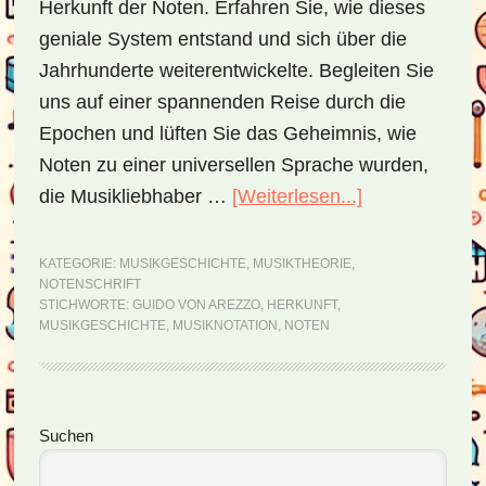
Herkunft der Noten. Erfahren Sie, wie dieses
geniale System entstand und sich über die
Jahrhunderte weiterentwickelte. Begleiten Sie
uns auf einer spannenden Reise durch die
Epochen und lüften Sie das Geheimnis, wie
Noten zu einer universellen Sprache wurden,
die Musikliebhaber …
[Weiterlesen...]
ÜberDie
Herkunft
der
KATEGORIE:
MUSIKGESCHICHTE
,
MUSIKTHEORIE
,
NOTENSCHRIFT
Notenschrift
STICHWORTE:
GUIDO VON AREZZO
,
HERKUNFT
,
MUSIKGESCHICHTE
,
MUSIKNOTATION
,
NOTEN
Seitenspalte
Suchen