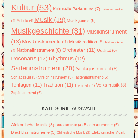
Kultur
(53)
Kulturelle Bedeutung
(7)
Lateinamerika
Musik
(19)
Musikgenres
(6)
(4)
Melodie
(4)
Musikgeschichte
(31)
Musikinstrument
(13)
Musikinstrumente
(9)
Musiktradition
(8)
Naher Osten
Orchester
(11)
Nationalinstrument
(8)
Qualität
(6)
(4)
Resonanz
(12)
Rhythmus
(12)
Saiteninstrument
(20)
Schlaginstrument
(8)
Schlagzeug
(5)
Streichinstrument
(5)
Tasteninstrument
(5)
Tonlagen
(11)
Tradition
(11)
Volksmusik
(8)
Trommeln
(4)
Zupfinstrument
(5)
KATEGORIE-AUSWAHL
Afrikanische Musik
(8)
Blasinstrumente
(6)
Barockmusik
(4)
Blechblasinstrumente
(5)
Elektronische Musik
Chinesische Musik
(3)