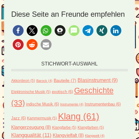
Diese Seite an Freunde empfehlen
STICHWORT-AUSWAHL
Blasinstrument
(9)
Bauteile
(7)
Akkordeon
(5)
Barock
(4)
Geschichte
exotisch
(6)
Elektronische Musik
(5)
(33)
indische Musik
(6)
Instrumentenbau
(6)
Instrumente
(4)
Klang
(61)
Jazz
(6)
Kammermusik
(5)
Klangerzeugung
(8)
Klangfarbe
(5)
Klangfarben
(5)
Klangqualität
(11)
Klangvielfalt
(8)
Klangwelt
(4)