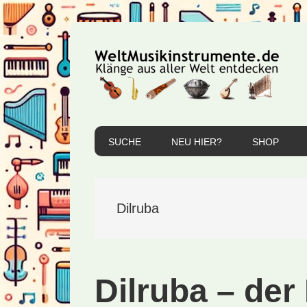
Zur
Zum
Zur
Hauptnavigation
Inhalt
Seitenspalte
springen
springen
springen
SUCHE
NEU HIER?
SHOP
Dilruba
Dilruba – der