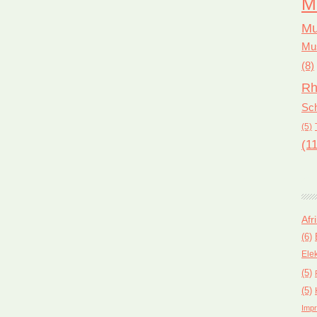
M
Mu
Mus
(8)
Rh
Sch
(5)
(11
Afr
(6)
Ele
(5)
(5)
Impr