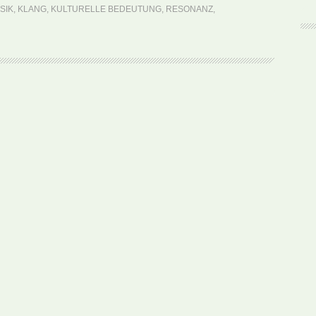
Räuber
SIK
,
KLANG
,
KULTURELLE BEDEUTUNG
,
RESONANZ
,
des
Herzens