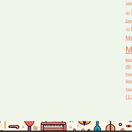
Japa
(4)
Erb
(3)
Mu
M
Mus
(9)
Perk
Spir
Tast
(1