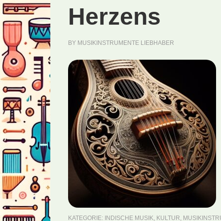
Herzens
BY
MUSIKINSTRUMENTE LIEBHABER
KATEGORIE:
INDISCHE MUSIK
,
KULTUR
,
MUSIKINST