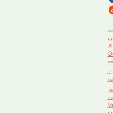
Akk
(9)
G
Inst
(5)
Kla
Kla
Kul
M