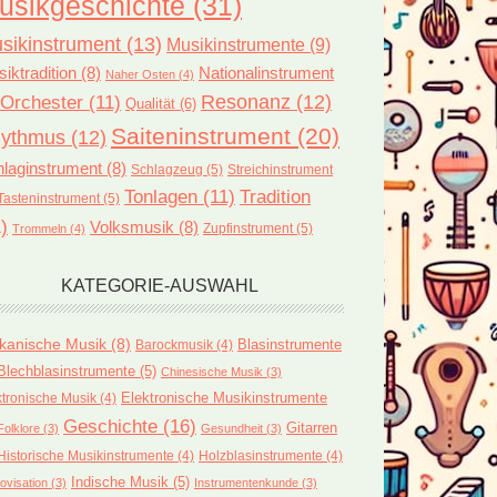
usikgeschichte
(31)
sikinstrument
(13)
Musikinstrumente
(9)
iktradition
(8)
Nationalinstrument
Naher Osten
(4)
Orchester
(11)
Resonanz
(12)
Qualität
(6)
Saiteninstrument
(20)
ythmus
(12)
laginstrument
(8)
Schlagzeug
(5)
Streichinstrument
Tonlagen
(11)
Tradition
Tasteninstrument
(5)
)
Volksmusik
(8)
Zupfinstrument
(5)
Trommeln
(4)
KATEGORIE-AUSWAHL
ikanische Musik
(8)
Blasinstrumente
Barockmusik
(4)
Blechblasinstrumente
(5)
Chinesische Musik
(3)
ktronische Musik
(4)
Elektronische Musikinstrumente
Geschichte
(16)
Gitarren
Folklore
(3)
Gesundheit
(3)
Historische Musikinstrumente
(4)
Holzblasinstrumente
(4)
Indische Musik
(5)
ovisation
(3)
Instrumentenkunde
(3)