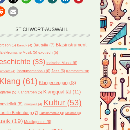
STICHWORT-AUSWAHL
Blasinstrument
Bauteile
(7)
ordeon
(5)
Barock
(4)
exotisch
(6)
Elektronische Musik
(5)
eschichte
(33)
indische Musik
(6)
Instrumentenbau
(6)
Jazz
(6)
Kammermusik
rumente
(4)
Klang
(61)
Klangerzeugung
(8)
Klangqualität
(11)
ngfarbe
(5)
Klangfarben
(5)
Kultur
(53)
ngvielfalt
(8)
Klangwelt
(4)
turelle Bedeutung
(7)
Lateinamerika
(4)
Melodie
(4)
usik
(19)
Musikgenres
(6)