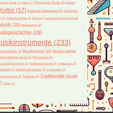
Klassische Musik
(6)
Klavier
nische Musik
(3)
Klang
(3)
Kultur
(57)
Kulturelle Bedeutung
(6)
Kulturelles
e
(4)
Kulturgeschichte
(3)
Kunst
(3)
Lateinamerikanische Musik
Musik
(19)
Musikgenres
(3)
sikgeschichte
(29)
usikinstrumente
(233)
Musiktheorie
(10)
Musikzubehör
ikproduktion
(4)
Orientalische Musik
(4)
Percussion
(4)
ussionsinstrumente
(3)
Schlaginstrumente
(3)
Schlagzeug
(3)
itualität
(4)
Streichinstrumente
(4)
Synthesizer
(3)
Traditionelle Musik
Tradition
(4)
eninstrumente
(3)
7)
Zither
(3)