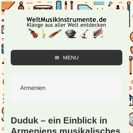
Zur
Zum
Zur
Hauptnavigation
Inhalt
Seitenspalte
springen
springen
springen
MENU
Armenien
Duduk – ein Einblick in
Armeniens musikalisches