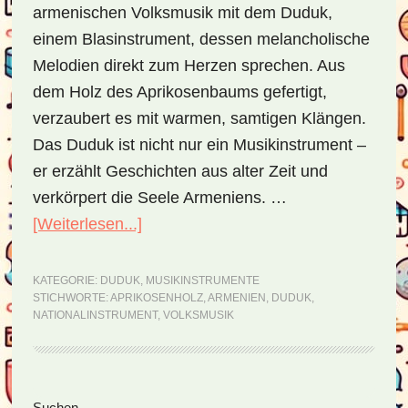
armenischen Volksmusik mit dem Duduk,
einem Blasinstrument, dessen melancholische
Melodien direkt zum Herzen sprechen. Aus
dem Holz des Aprikosenbaums gefertigt,
verzaubert es mit warmen, samtigen Klängen.
Das Duduk ist nicht nur ein Musikinstrument –
er erzählt Geschichten aus alter Zeit und
verkörpert die Seele Armeniens. …
[Weiterlesen...]
ÜberDuduk
–
ein
KATEGORIE:
DUDUK
,
MUSIKINSTRUMENTE
STICHWORTE:
APRIKOSENHOLZ
,
ARMENIEN
,
DUDUK
,
Einblick
NATIONALINSTRUMENT
,
VOLKSMUSIK
in
Armeniens
musikalisches
Suchen