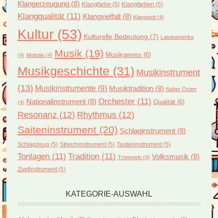
Klangerzeugung
(8)
Klangfarbe
(5)
Klangfarben
(5)
Klangqualität
(11)
Klangvielfalt
(8)
Klangwelt
(4)
Kultur
(53)
Kulturelle Bedeutung
(7)
Lateinamerika
Musik
(19)
Musikgenres
(6)
(4)
Melodie
(4)
Musikgeschichte
(31)
Musikinstrument
(13)
Musikinstrumente
(9)
Musiktradition
(8)
Naher Osten
Orchester
(11)
Nationalinstrument
(8)
Qualität
(6)
(4)
Resonanz
(12)
Rhythmus
(12)
Saiteninstrument
(20)
Schlaginstrument
(8)
Schlagzeug
(5)
Streichinstrument
(5)
Tasteninstrument
(5)
Tonlagen
(11)
Tradition
(11)
Volksmusik
(8)
Trommeln
(4)
Zupfinstrument
(5)
KATEGORIE-AUSWAHL