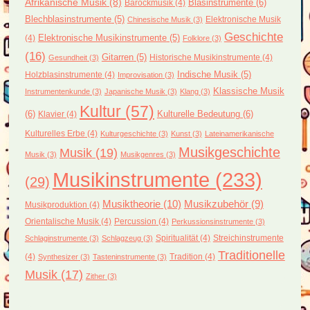
Afrikanische Musik
(8)
Blasinstrumente
(6)
Barockmusik
(4)
Blechblasinstrumente
(5)
Elektronische Musik
Chinesische Musik
(3)
Geschichte
(4)
Elektronische Musikinstrumente
(5)
Folklore
(3)
(16)
Gitarren
(5)
Historische Musikinstrumente
(4)
Gesundheit
(3)
Holzblasinstrumente
(4)
Indische Musik
(5)
Improvisation
(3)
Klassische Musik
Instrumentenkunde
(3)
Japanische Musik
(3)
Klang
(3)
Kultur
(57)
(6)
Kulturelle Bedeutung
(6)
Klavier
(4)
Kulturelles Erbe
(4)
Kulturgeschichte
(3)
Kunst
(3)
Lateinamerikanische
Musikgeschichte
Musik
(19)
Musik
(3)
Musikgenres
(3)
Musikinstrumente
(233)
(29)
Musiktheorie
(10)
Musikzubehör
(9)
Musikproduktion
(4)
Orientalische Musik
(4)
Percussion
(4)
Perkussionsinstrumente
(3)
Spiritualität
(4)
Streichinstrumente
Schlaginstrumente
(3)
Schlagzeug
(3)
Traditionelle
(4)
Tradition
(4)
Synthesizer
(3)
Tasteninstrumente
(3)
Musik
(17)
Zither
(3)