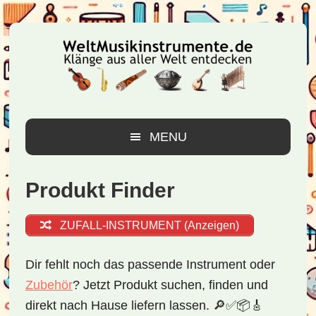
Zur
Zum
Zur
Hauptnavigation
Inhalt
Seitenspalte
springen
springen
springen
MENU
Produkt Finder
ZUFALL-INSTRUMENT (Anzeigen)
Dir fehlt noch das passende Instrument oder
Zubehör
? Jetzt
Produkt suchen, finden
und
direkt nach Hause liefern
lassen. 🔎✅📦🎸