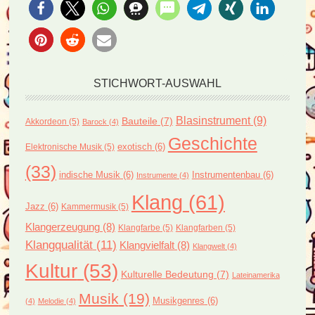
STICHWORT-AUSWAHL
Blasinstrument
(9)
Bauteile
(7)
Akkordeon
(5)
Barock
(4)
Geschichte
exotisch
(6)
Elektronische Musik
(5)
(33)
indische Musik
(6)
Instrumentenbau
(6)
Instrumente
(4)
Klang
(61)
Jazz
(6)
Kammermusik
(5)
Klangerzeugung
(8)
Klangfarbe
(5)
Klangfarben
(5)
Klangqualität
(11)
Klangvielfalt
(8)
Klangwelt
(4)
Kultur
(53)
Kulturelle Bedeutung
(7)
Lateinamerika
Musik
(19)
Musikgenres
(6)
(4)
Melodie
(4)