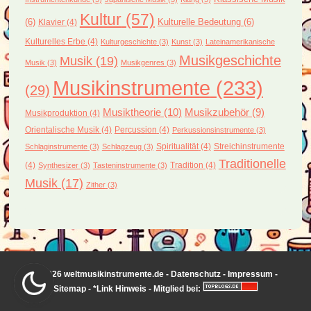
Kultur
(57)
(6)
Kulturelle Bedeutung
(6)
Klavier
(4)
Kulturelles Erbe
(4)
Kulturgeschichte
(3)
Kunst
(3)
Lateinamerikanische
Musikgeschichte
Musik
(19)
Musik
(3)
Musikgenres
(3)
Musikinstrumente
(233)
(29)
Musiktheorie
(10)
Musikzubehör
(9)
Musikproduktion
(4)
Orientalische Musik
(4)
Percussion
(4)
Perkussionsinstrumente
(3)
Spiritualität
(4)
Streichinstrumente
Schlaginstrumente
(3)
Schlagzeug
(3)
Traditionelle
(4)
Tradition
(4)
Synthesizer
(3)
Tasteninstrumente
(3)
Musik
(17)
Zither
(3)
© 2026 weltmusikinstrumente.de -
Datenschutz
-
Impressum
-
Sitemap
-
*Link Hinweis
- Mitglied bei: