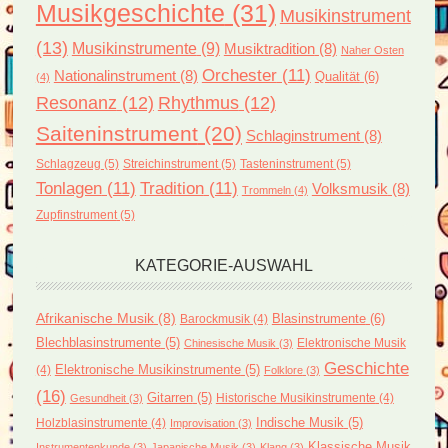
Musikgeschichte
(31)
Musikinstrument
(13)
Musikinstrumente
(9)
Musiktradition
(8)
Naher Osten
Orchester
(11)
Nationalinstrument
(8)
Qualität
(6)
(4)
Resonanz
(12)
Rhythmus
(12)
Saiteninstrument
(20)
Schlaginstrument
(8)
Schlagzeug
(5)
Streichinstrument
(5)
Tasteninstrument
(5)
Tonlagen
(11)
Tradition
(11)
Volksmusik
(8)
Trommeln
(4)
Zupfinstrument
(5)
KATEGORIE-AUSWAHL
Afrikanische Musik
(8)
Blasinstrumente
(6)
Barockmusik
(4)
Blechblasinstrumente
(5)
Elektronische Musik
Chinesische Musik
(3)
Geschichte
(4)
Elektronische Musikinstrumente
(5)
Folklore
(3)
(16)
Gitarren
(5)
Historische Musikinstrumente
(4)
Gesundheit
(3)
Holzblasinstrumente
(4)
Indische Musik
(5)
Improvisation
(3)
Klassische Musik
Instrumentenkunde
(3)
Japanische Musik
(3)
Klang
(3)