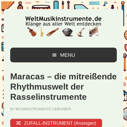
Zur
Zum
Zur
Hauptnavigation
Inhalt
Seitenspalte
springen
springen
springen
MENU
Maracas – die mitreißende
Rhythmuswelt der
Rasselinstrumente
BY
MUSIKINSTRUMENTE LIEBHABER
ZUFALL-INSTRUMENT (Anzeigen)