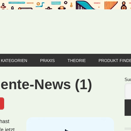
KATEGORIEN
PRAXIS
THEORIE
PRODUKT FIND
Se
ente-News (1)
Su
hast
e jetzt