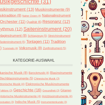
usikgeschichte
(31)
sikinstrument
(13)
Musikinstrumente
(9)
iktradition
(8)
Nationalinstrument
Naher Osten
(4)
Orchester
(11)
Resonanz
(12)
Qualität
(6)
Saiteninstrument
(20)
ythmus
(12)
laginstrument
(8)
Schlagzeug
(5)
Streichinstrument
Tonlagen
(11)
Tradition
Tasteninstrument
(5)
)
Volksmusik
(8)
Zupfinstrument
(5)
Trommeln
(4)
KATEGORIE-AUSWAHL
ikanische Musik
(8)
Blasinstrumente
Barockmusik
(4)
Blechblasinstrumente
(5)
Chinesische Musik
(3)
ktronische Musik
(4)
Elektronische Musikinstrumente
Geschichte
(16)
Gitarren
Folklore
(3)
Gesundheit
(3)
Historische Musikinstrumente
(4)
Holzblasinstrumente
(4)
Indische Musik
(5)
ovisation
(3)
Instrumentenkunde
(3)