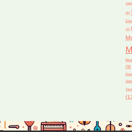
Japa
(4)
Erb
(3)
Mu
M
Mus
(9)
Perk
Spir
Tast
(1