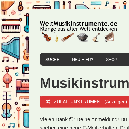
Zur
Zum
Zur
Hauptnavigation
Inhalt
Seitenspalte
springen
springen
springen
SUCHE
NEU HIER?
SHOP
Musikinstrum
ZUFALL-INSTRUMENT (Anzeigen)
Vielen Dank für Deine Anmeldung!
Du 
soeben eine neue E-Mail erhalten.
Prüf