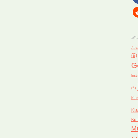
Akk
(9)
G
Inst
(5)
Kla
Kla
Kul
M