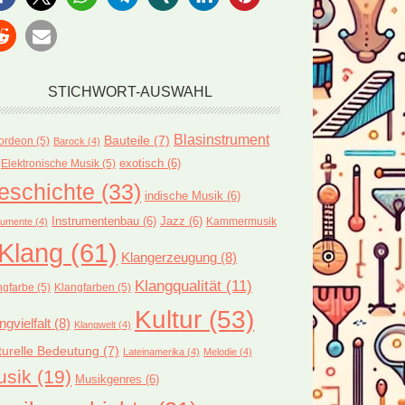
STICHWORT-AUSWAHL
Blasinstrument
Bauteile
(7)
ordeon
(5)
Barock
(4)
exotisch
(6)
Elektronische Musik
(5)
eschichte
(33)
indische Musik
(6)
Instrumentenbau
(6)
Jazz
(6)
Kammermusik
rumente
(4)
Klang
(61)
Klangerzeugung
(8)
Klangqualität
(11)
ngfarbe
(5)
Klangfarben
(5)
Kultur
(53)
ngvielfalt
(8)
Klangwelt
(4)
turelle Bedeutung
(7)
Lateinamerika
(4)
Melodie
(4)
usik
(19)
Musikgenres
(6)