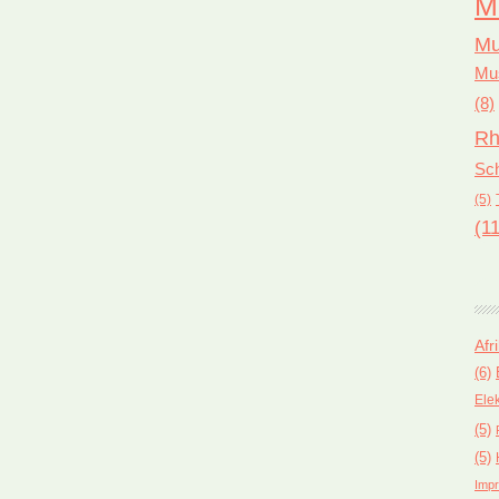
M
Mu
Mus
(8)
Rh
Sch
(5)
(11
Afr
(6)
Ele
(5)
(5)
Impr