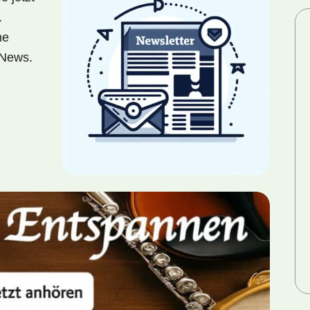
.
ne
-News.