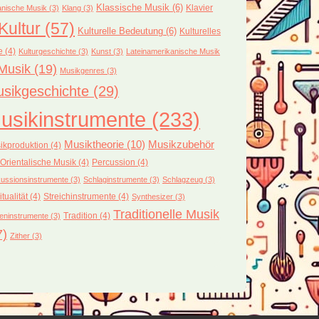
Klassische Musik
(6)
Klavier
nische Musik
(3)
Klang
(3)
Kultur
(57)
Kulturelle Bedeutung
(6)
Kulturelles
e
(4)
Kulturgeschichte
(3)
Kunst
(3)
Lateinamerikanische Musik
Musik
(19)
Musikgenres
(3)
sikgeschichte
(29)
usikinstrumente
(233)
Musiktheorie
(10)
Musikzubehör
ikproduktion
(4)
Orientalische Musik
(4)
Percussion
(4)
ussionsinstrumente
(3)
Schlaginstrumente
(3)
Schlagzeug
(3)
itualität
(4)
Streichinstrumente
(4)
Synthesizer
(3)
Traditionelle Musik
Tradition
(4)
eninstrumente
(3)
7)
Zither
(3)