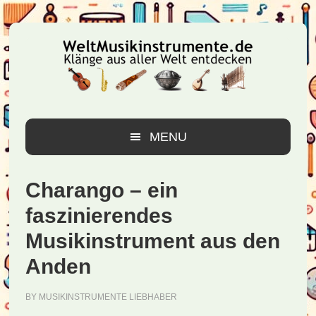
Zur
Zum
Zur
Hauptnavigation
Inhalt
Seitenspalte
springen
springen
springen
MENU
Charango – ein
faszinierendes
Musikinstrument aus den
Anden
BY
MUSIKINSTRUMENTE LIEBHABER