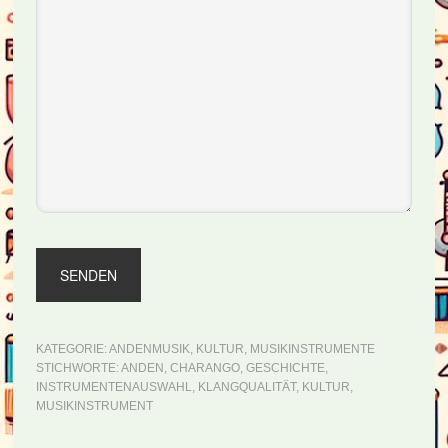
KATEGORIE:
ANDENMUSIK
,
KULTUR
,
MUSIKINSTRUMENTE
STICHWORTE:
ANDEN
,
CHARANGO
,
GESCHICHTE
,
INSTRUMENTENAUSWAHL
,
KLANGQUALITÄT
,
KULTUR
,
MUSIKINSTRUMENT