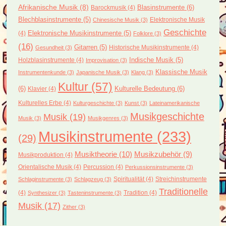
Afrikanische Musik
(8)
Blasinstrumente
(6)
Barockmusik
(4)
Blechblasinstrumente
(5)
Elektronische Musik
Chinesische Musik
(3)
Geschichte
(4)
Elektronische Musikinstrumente
(5)
Folklore
(3)
(16)
Gitarren
(5)
Historische Musikinstrumente
(4)
Gesundheit
(3)
Holzblasinstrumente
(4)
Indische Musik
(5)
Improvisation
(3)
Klassische Musik
Instrumentenkunde
(3)
Japanische Musik
(3)
Klang
(3)
Kultur
(57)
(6)
Kulturelle Bedeutung
(6)
Klavier
(4)
Kulturelles Erbe
(4)
Kulturgeschichte
(3)
Kunst
(3)
Lateinamerikanische
Musikgeschichte
Musik
(19)
Musik
(3)
Musikgenres
(3)
Musikinstrumente
(233)
(29)
Musiktheorie
(10)
Musikzubehör
(9)
Musikproduktion
(4)
Orientalische Musik
(4)
Percussion
(4)
Perkussionsinstrumente
(3)
Spiritualität
(4)
Streichinstrumente
Schlaginstrumente
(3)
Schlagzeug
(3)
Traditionelle
(4)
Tradition
(4)
Synthesizer
(3)
Tasteninstrumente
(3)
Musik
(17)
Zither
(3)