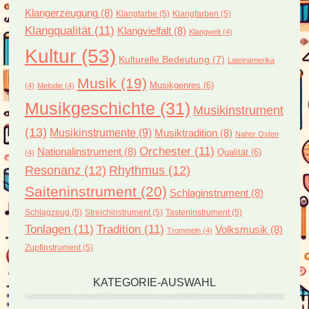
Klangerzeugung
(8)
Klangfarbe
(5)
Klangfarben
(5)
Klangqualität
(11)
Klangvielfalt
(8)
Klangwelt
(4)
Kultur
(53)
Kulturelle Bedeutung
(7)
Lateinamerika
Musik
(19)
Musikgenres
(6)
(4)
Melodie
(4)
Musikgeschichte
(31)
Musikinstrument
(13)
Musikinstrumente
(9)
Musiktradition
(8)
Naher Osten
Orchester
(11)
Nationalinstrument
(8)
Qualität
(6)
(4)
Resonanz
(12)
Rhythmus
(12)
Saiteninstrument
(20)
Schlaginstrument
(8)
Schlagzeug
(5)
Streichinstrument
(5)
Tasteninstrument
(5)
Tonlagen
(11)
Tradition
(11)
Volksmusik
(8)
Trommeln
(4)
Zupfinstrument
(5)
KATEGORIE-AUSWAHL