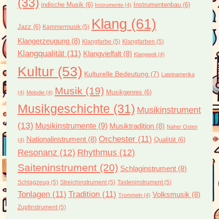
(33)
indische Musik
(6)
Instrumentenbau
(6)
Instrumente
(4)
Klang
(61)
Jazz
(6)
Kammermusik
(5)
Klangerzeugung
(8)
Klangfarbe
(5)
Klangfarben
(5)
Klangqualität
(11)
Klangvielfalt
(8)
Klangwelt
(4)
Kultur
(53)
Kulturelle Bedeutung
(7)
Lateinamerika
Musik
(19)
Musikgenres
(6)
(4)
Melodie
(4)
Musikgeschichte
(31)
Musikinstrument
(13)
Musikinstrumente
(9)
Musiktradition
(8)
Naher Osten
Orchester
(11)
Nationalinstrument
(8)
Qualität
(6)
(4)
Resonanz
(12)
Rhythmus
(12)
Saiteninstrument
(20)
Schlaginstrument
(8)
Schlagzeug
(5)
Streichinstrument
(5)
Tasteninstrument
(5)
Tonlagen
(11)
Tradition
(11)
Volksmusik
(8)
Trommeln
(4)
Zupfinstrument
(5)