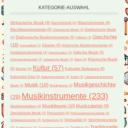
KATEGORIE-AUSWAHL
Afrikanische Musik
(8)
Blasinstrumente
(6)
Barockmusik
(4)
Blechblasinstrumente
(5)
Elektronische Musik
Chinesische Musik
(3)
Geschichte
(4)
Elektronische Musikinstrumente
(5)
Folklore
(3)
(16)
Gitarren
(5)
Historische Musikinstrumente
(4)
Gesundheit
(3)
Holzblasinstrumente
(4)
Indische Musik
(5)
Improvisation
(3)
Klassische Musik
Instrumentenkunde
(3)
Japanische Musik
(3)
Klang
(3)
Kultur
(57)
(6)
Kulturelle Bedeutung
(6)
Klavier
(4)
Kulturelles Erbe
(4)
Kulturgeschichte
(3)
Kunst
(3)
Lateinamerikanische
Musikgeschichte
Musik
(19)
Musik
(3)
Musikgenres
(3)
Musikinstrumente
(233)
(29)
Musiktheorie
(10)
Musikzubehör
(9)
Musikproduktion
(4)
Orientalische Musik
(4)
Percussion
(4)
Perkussionsinstrumente
(3)
Spiritualität
(4)
Streichinstrumente
Schlaginstrumente
(3)
Schlagzeug
(3)
Traditionelle
(4)
Tradition
(4)
Synthesizer
(3)
Tasteninstrumente
(3)