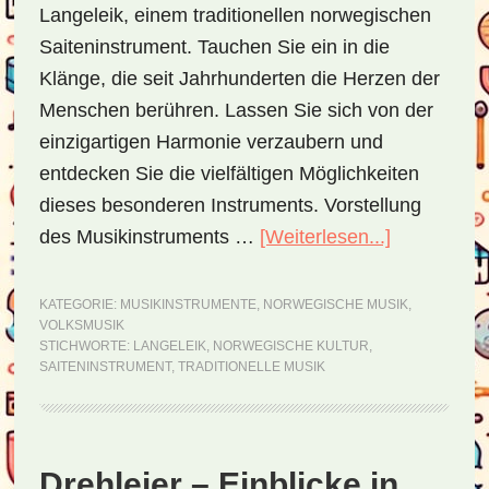
Langeleik, einem traditionellen norwegischen
Saiteninstrument. Tauchen Sie ein in die
Klänge, die seit Jahrhunderten die Herzen der
Menschen berühren. Lassen Sie sich von der
einzigartigen Harmonie verzaubern und
entdecken Sie die vielfältigen Möglichkeiten
dieses besonderen Instruments. Vorstellung
des Musikinstruments …
[Weiterlesen...]
ÜberLangel
–
eine
KATEGORIE:
MUSIKINSTRUMENTE
,
NORWEGISCHE MUSIK
,
VOLKSMUSIK
norwegisc
STICHWORTE:
LANGELEIK
,
NORWEGISCHE KULTUR
,
Griffbrettzi
SAITENINSTRUMENT
,
TRADITIONELLE MUSIK
Drehleier – Einblicke in