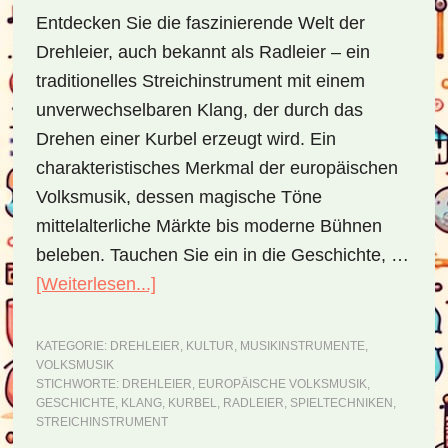
Entdecken Sie die faszinierende Welt der
Drehleier, auch bekannt als Radleier – ein
traditionelles Streichinstrument mit einem
unverwechselbaren Klang, der durch das
Drehen einer Kurbel erzeugt wird. Ein
charakteristisches Merkmal der europäischen
Volksmusik, dessen magische Töne
mittelalterliche Märkte bis moderne Bühnen
beleben. Tauchen Sie ein in die Geschichte, …
[Weiterlesen...]
ÜberDrehleier
–
Einblicke
KATEGORIE:
DREHLEIER
,
KULTUR
,
MUSIKINSTRUMENTE
,
VOLKSMUSIK
in
STICHWORTE:
DREHLEIER
,
EUROPÄISCHE VOLKSMUSIK
,
das
GESCHICHTE
,
KLANG
,
KURBEL
,
RADLEIER
,
SPIELTECHNIKEN
,
STREICHINSTRUMENT
historische