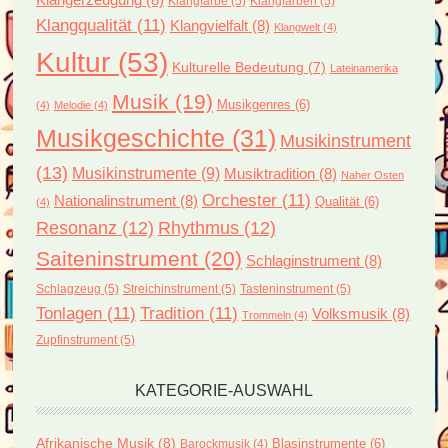
Klangfarbe
(5)
Klangfarben
(5)
Klangqualität
(11)
Klangvielfalt
(8)
Klangwelt
(4)
Kultur
(53)
Kulturelle Bedeutung
(7)
Lateinamerika
Musik
(19)
Musikgenres
(6)
(4)
Melodie
(4)
Musikgeschichte
(31)
Musikinstrument
(13)
Musikinstrumente
(9)
Musiktradition
(8)
Naher Osten
Orchester
(11)
Nationalinstrument
(8)
Qualität
(6)
(4)
Resonanz
(12)
Rhythmus
(12)
Saiteninstrument
(20)
Schlaginstrument
(8)
Schlagzeug
(5)
Streichinstrument
(5)
Tasteninstrument
(5)
Tonlagen
(11)
Tradition
(11)
Volksmusik
(8)
Trommeln
(4)
Zupfinstrument
(5)
KATEGORIE-AUSWAHL
Afrikanische Musik
(8)
Blasinstrumente
(6)
Barockmusik
(4)