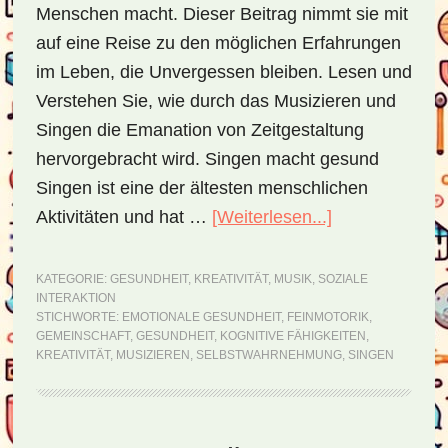
Menschen macht. Dieser Beitrag nimmt sie mit
auf eine Reise zu den möglichen Erfahrungen
im Leben, die Unvergessen bleiben. Lesen und
Verstehen Sie, wie durch das Musizieren und
Singen die Emanation von Zeitgestaltung
hervorgebracht wird. Singen macht gesund
Singen ist eine der ältesten menschlichen
Aktivitäten und hat …
[Weiterlesen...]
ÜberSingen
und
Musizieren
KATEGORIE:
GESUNDHEIT
,
KREATIVITÄT
,
MUSIK
,
SOZIALE
INTERAKTION
–
STICHWORTE:
EMOTIONALE GESUNDHEIT
,
FEINMOTORIK
,
was
GEMEINSCHAFT
,
GESUNDHEIT
,
KOGNITIVE FÄHIGKEITEN
,
KREATIVITÄT
,
MUSIZIEREN
,
SELBSTWAHRNEHMUNG
,
SINGEN
das
mit
uns