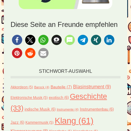
Diese Seite an Freunde empfehlen
STICHWORT-AUSWAHL
Blasinstrument
(9)
Bauteile
(7)
Akkordeon
(5)
Barock
(4)
Geschichte
exotisch
(6)
Elektronische Musik
(5)
(33)
indische Musik
(6)
Instrumentenbau
(6)
Instrumente
(4)
Klang
(61)
Jazz
(6)
Kammermusik
(5)
Klangerzeugung
(8)