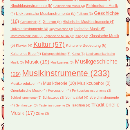
Blechblasinstrumente
(5)
Elektronische Musik
Chinesische Musik
(3)
Geschichte
(4)
Elektronische Musikinstrumente
(5)
Folklore
(3)
(16)
Gitarren
(5)
Historische Musikinstrumente
(4)
Gesundheit
(3)
Holzblasinstrumente
(4)
Indische Musik
(5)
Improvisation
(3)
Klassische Musik
Instrumentenkunde
(3)
Japanische Musik
(3)
Klang
(3)
Kultur
(57)
(6)
Kulturelle Bedeutung
(6)
Klavier
(4)
Kulturelles Erbe
(4)
Kulturgeschichte
(3)
Kunst
(3)
Lateinamerikanische
Musikgeschichte
Musik
(19)
Musik
(3)
Musikgenres
(3)
Musikinstrumente
(233)
(29)
Musiktheorie
(10)
Musikzubehör
(9)
Musikproduktion
(4)
Orientalische Musik
(4)
Percussion
(4)
Perkussionsinstrumente
(3)
Spiritualität
(4)
Streichinstrumente
Schlaginstrumente
(3)
Schlagzeug
(3)
Traditionelle
(4)
Tradition
(4)
Synthesizer
(3)
Tasteninstrumente
(3)
Musik
(17)
Zither
(3)