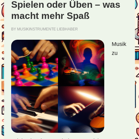
Menschen
Spielen oder Üben – was
macht
macht mehr Spaß
BY
MUSIKINSTRUMENTE LIEBHABER
Musik
zu