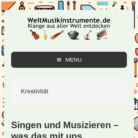
Zur
Zum
Zur
Hauptnavigation
Inhalt
Seitenspalte
springen
springen
springen
MENU
Kreativität
Singen und Musizieren –
was das mit uns