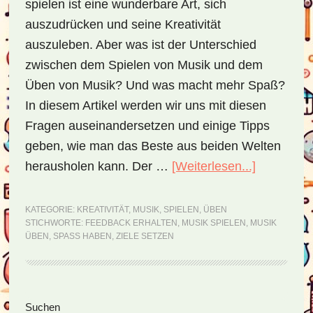
spielen ist eine wunderbare Art, sich
auszudrücken und seine Kreativität
auszuleben. Aber was ist der Unterschied
zwischen dem Spielen von Musik und dem
Üben von Musik? Und was macht mehr Spaß?
In diesem Artikel werden wir uns mit diesen
Fragen auseinandersetzen und einige Tipps
geben, wie man das Beste aus beiden Welten
herausholen kann. Der …
[Weiterlesen...]
ÜberSpiel
oder
Üben
KATEGORIE:
KREATIVITÄT
,
MUSIK
,
SPIELEN
,
ÜBEN
STICHWORTE:
FEEDBACK ERHALTEN
,
MUSIK SPIELEN
,
MUSIK
–
ÜBEN
,
SPASS HABEN
,
ZIELE SETZEN
was
macht
mehr
Seitenspalte
Suchen
Spaß