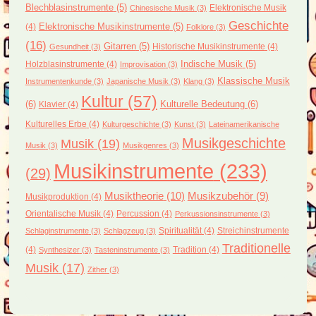
Blechblasinstrumente
(5)
Elektronische Musik
Chinesische Musik
(3)
Geschichte
(4)
Elektronische Musikinstrumente
(5)
Folklore
(3)
(16)
Gitarren
(5)
Historische Musikinstrumente
(4)
Gesundheit
(3)
Holzblasinstrumente
(4)
Indische Musik
(5)
Improvisation
(3)
Klassische Musik
Instrumentenkunde
(3)
Japanische Musik
(3)
Klang
(3)
Kultur
(57)
(6)
Kulturelle Bedeutung
(6)
Klavier
(4)
Kulturelles Erbe
(4)
Kulturgeschichte
(3)
Kunst
(3)
Lateinamerikanische
Musikgeschichte
Musik
(19)
Musik
(3)
Musikgenres
(3)
Musikinstrumente
(233)
(29)
Musiktheorie
(10)
Musikzubehör
(9)
Musikproduktion
(4)
Orientalische Musik
(4)
Percussion
(4)
Perkussionsinstrumente
(3)
Spiritualität
(4)
Streichinstrumente
Schlaginstrumente
(3)
Schlagzeug
(3)
Traditionelle
(4)
Tradition
(4)
Synthesizer
(3)
Tasteninstrumente
(3)
Musik
(17)
Zither
(3)