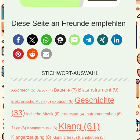
Diese Seite an Freunde empfehlen
STICHWORT-AUSWAHL
Blasinstrument
(9)
Bauteile
(7)
Akkordeon
(5)
Barock
(4)
Geschichte
exotisch
(6)
Elektronische Musik
(5)
(33)
indische Musik
(6)
Instrumentenbau
(6)
Instrumente
(4)
Klang
(61)
Jazz
(6)
Kammermusik
(5)
Klangerzeugung
(8)
Klangfarbe
(5)
Klangfarben
(5)