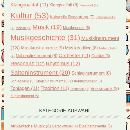
Klangqualität
(11)
Klangvielfalt
(8)
Klangwelt
(4)
Kultur
(53)
Kulturelle Bedeutung
(7)
Lateinamerika
Musik
(19)
Musikgenres
(6)
(4)
Melodie
(4)
Musikgeschichte
(31)
Musikinstrument
(13)
Musikinstrumente
(9)
Musiktradition
(8)
Naher Osten
Orchester
(11)
Nationalinstrument
(8)
Qualität
(6)
(4)
Resonanz
(12)
Rhythmus
(12)
Saiteninstrument
(20)
Schlaginstrument
(8)
Schlagzeug
(5)
Streichinstrument
(5)
Tasteninstrument
(5)
Tonlagen
(11)
Tradition
(11)
Volksmusik
(8)
Trommeln
(4)
Zupfinstrument
(5)
KATEGORIE-AUSWAHL
Afrikanische Musik
(8)
Blasinstrumente
(6)
Barockmusik
(4)