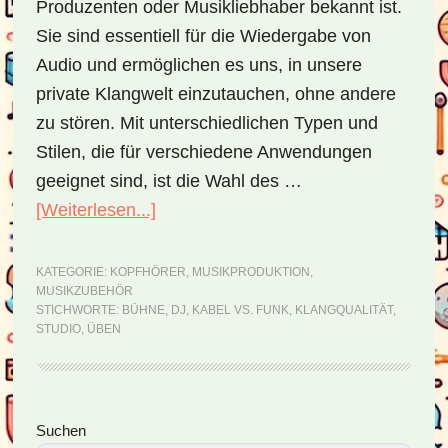
Produzenten oder Musikliebhaber bekannt ist.
Sie sind essentiell für die Wiedergabe von
Audio und ermöglichen es uns, in unsere
private Klangwelt einzutauchen, ohne andere
zu stören. Mit unterschiedlichen Typen und
Stilen, die für verschiedene Anwendungen
geeignet sind, ist die Wahl des …
[Weiterlesen...]
ÜberKopfhörer
–
Musik
KATEGORIE:
KOPFHÖRER
,
MUSIKPRODUKTION
,
MUSIKZUBEHÖR
ungestört
STICHWORTE:
BÜHNE
,
DJ
,
KABEL VS. FUNK
,
KLANGQUALITÄT
,
genießen
STUDIO
,
ÜBEN
Seitenspalte
Suchen