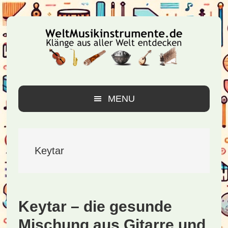
Zur
Zum
Zur
Hauptnavigation
Inhalt
Seitenspalte
springen
springen
springen
MENU
Keytar
Keytar – die gesunde
Mischung aus Gitarre und