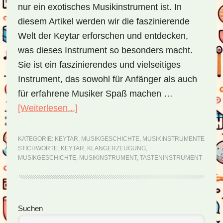
nur ein exotisches Musikinstrument ist. In
diesem Artikel werden wir die faszinierende
Welt der Keytar erforschen und entdecken,
was dieses Instrument so besonders macht.
Sie ist ein faszinierendes und vielseitiges
Instrument, das sowohl für Anfänger als auch
für erfahrene Musiker Spaß machen …
[Weiterlesen...]
ÜberKeytar
–
die
KATEGORIE:
KEYTAR
,
MUSIKGESCHICHTE
,
MUSIKINSTRUMENTE
STICHWORTE:
KEYTAR
,
KLANGERZEUGUNG
,
gesunde
MUSIKGESCHICHTE
,
MUSIKINSTRUMENT
,
TASTENINSTRUMENT
Mischung
aus
Gitarre
Seitenspalte
Suchen
und