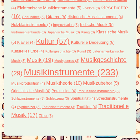
Geschichte
(4)
Elektronische Musikinstrumente
(5)
Folklore
(3)
(16)
Gitarren
(5)
Historische Musikinstrumente
(4)
Gesundheit
(3)
Holzblasinstrumente
(4)
Indische Musik
(5)
Improvisation
(3)
Klassische Musik
Instrumentenkunde
(3)
Japanische Musik
(3)
Klang
(3)
Kultur
(57)
(6)
Kulturelle Bedeutung
(6)
Klavier
(4)
Kulturelles Erbe
(4)
Kulturgeschichte
(3)
Kunst
(3)
Lateinamerikanische
Musikgeschichte
Musik
(19)
Musik
(3)
Musikgenres
(3)
Musikinstrumente
(233)
(29)
Musiktheorie
(10)
Musikzubehör
(9)
Musikproduktion
(4)
Orientalische Musik
(4)
Percussion
(4)
Perkussionsinstrumente
(3)
Spiritualität
(4)
Streichinstrumente
Schlaginstrumente
(3)
Schlagzeug
(3)
Traditionelle
(4)
Tradition
(4)
Synthesizer
(3)
Tasteninstrumente
(3)
Musik
(17)
Zither
(3)