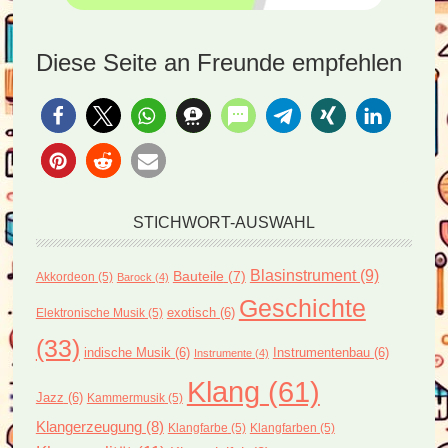
Diese Seite an Freunde empfehlen
STICHWORT-AUSWAHL
Blasinstrument
(9)
Bauteile
(7)
Akkordeon
(5)
Barock
(4)
Geschichte
exotisch
(6)
Elektronische Musik
(5)
(33)
indische Musik
(6)
Instrumentenbau
(6)
Instrumente
(4)
Klang
(61)
Jazz
(6)
Kammermusik
(5)
Klangerzeugung
(8)
Klangfarbe
(5)
Klangfarben
(5)