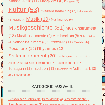
Klangqualität
(11)
Klangvielfalt
(8)
Klangwelt
(4)
Kultur
(53)
Kulturelle Bedeutung
(7)
Lateinamerika
Musik
(19)
Musikgenres
(6)
(4)
Melodie
(4)
Musikgeschichte
(31)
Musikinstrument
(13)
Musikinstrumente
(9)
Musiktradition
(8)
Naher Osten
Orchester
(11)
Nationalinstrument
(8)
Qualität
(6)
(4)
Resonanz
(12)
Rhythmus
(12)
Saiteninstrument
(20)
Schlaginstrument
(8)
Schlagzeug
(5)
Streichinstrument
(5)
Tasteninstrument
(5)
Tonlagen
(11)
Tradition
(11)
Volksmusik
(8)
Trommeln
(4)
Zupfinstrument
(5)
KATEGORIE-AUSWAHL
Afrikanische Musik
(8)
Blasinstrumente
(6)
Barockmusik
(4)
Blechblasinstrumente
(5)
Elektronische Musik
Chinesische Musik
(3)